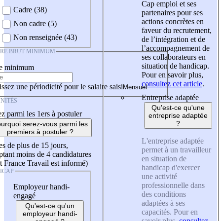
Cap emploi et ses
Cadre (38)
partenaires pour ses
actions concrètes en
Non cadre (5)
faveur du recrutement,
Non renseignée (43)
de l’intégration et de
l’accompagnement de
IRE BRUT MINIMUM
ses collaborateurs en
situation de handicap.
re minimum
Pour en savoir plus,
consultez cet article
.
ssez une périodicité pour le salaire saisi
Entreprise adaptée
NITÉS
Qu'est-ce qu'une
z parmi les 1ers à postuler
entreprise adaptée
?
urquoi serez-vous parmi les
premiers à postuler ?
L'entreprise adaptée
es de plus de 15 jours,
permet à un travailleur
tant moins de 4 candidatures
en situation de
t France Travail est informé)
handicap d'exercer
ICAP
une activité
professionnelle dans
Employeur handi-
des conditions
engagé
adaptées à ses
Qu'est-ce qu'un
capacités. Pour en
employeur handi-
savoir plus,
consultez