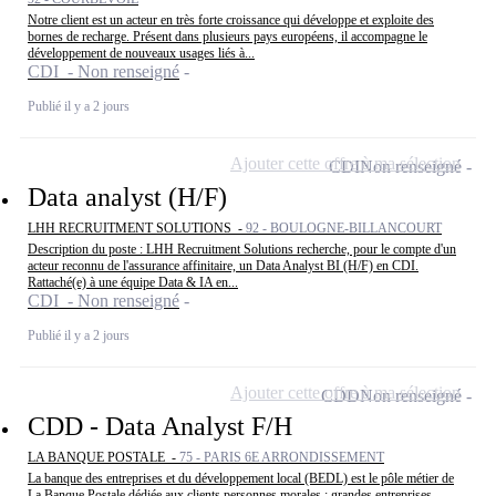
Notre client est un acteur en très forte croissance qui développe et exploite des
bornes de recharge. Présent dans plusieurs pays européens, il accompagne le
développement de nouveaux usages liés à...
CDI - Non renseigné
Publié il y a 2 jours
Ajouter cette offre à ma sélection
CDI
Non renseigné
Data analyst (H/F)
LHH RECRUITMENT SOLUTIONS -
92 - BOULOGNE-BILLANCOURT
Description du poste : LHH Recruitment Solutions recherche, pour le compte d'un
acteur reconnu de l'assurance affinitaire, un Data Analyst BI (H/F) en CDI.
Rattaché(e) à une équipe Data & IA en...
CDI - Non renseigné
Publié il y a 2 jours
Ajouter cette offre à ma sélection
CDD
Non renseigné
CDD - Data Analyst F/H
LA BANQUE POSTALE -
75 - PARIS 6E ARRONDISSEMENT
La banque des entreprises et du développement local (BEDL) est le pôle métier de
La Banque Postale dédiée aux clients personnes morales : grandes entreprises,