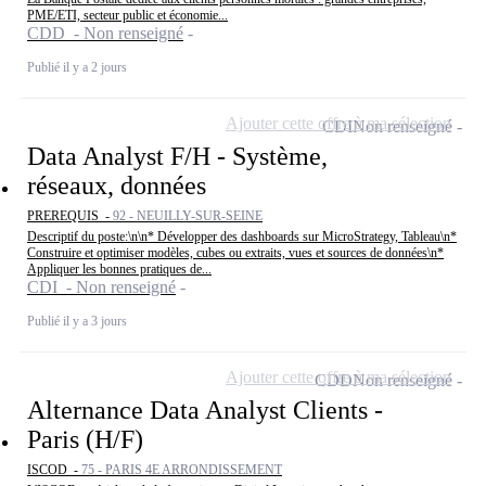
PME/ETI, secteur public et économie...
CDD - Non renseigné
Publié il y a 2 jours
Ajouter cette offre à ma sélection
CDI
Non renseigné
Data Analyst F/H - Système,
réseaux, données
PREREQUIS -
92 - NEUILLY-SUR-SEINE
Descriptif du poste:\n\n* Développer des dashboards sur MicroStrategy, Tableau\n*
Construire et optimiser modèles, cubes ou extraits, vues et sources de données\n*
Appliquer les bonnes pratiques de...
CDI - Non renseigné
Publié il y a 3 jours
Ajouter cette offre à ma sélection
CDD
Non renseigné
Alternance Data Analyst Clients -
Paris (H/F)
ISCOD -
75 - PARIS 4E ARRONDISSEMENT