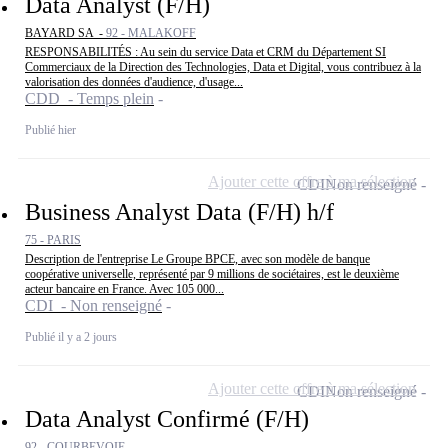
Data Analyst (F/H)
BAYARD SA -
92 - MALAKOFF
RESPONSABILITÉS : Au sein du service Data et CRM du Département SI
Commerciaux de la Direction des Technologies, Data et Digital, vous contribuez à la
valorisation des données d'audience, d'usage...
CDD - Temps plein
Publié hier
Ajouter cette offre à ma sélection
CDI
Non renseigné
Business Analyst Data (F/H) h/f
75 - PARIS
Description de l'entreprise Le Groupe BPCE, avec son modèle de banque
coopérative universelle, représenté par 9 millions de sociétaires, est le deuxième
acteur bancaire en France. Avec 105 000...
CDI - Non renseigné
Publié il y a 2 jours
Ajouter cette offre à ma sélection
CDI
Non renseigné
Data Analyst Confirmé (F/H)
92 - COURBEVOIE