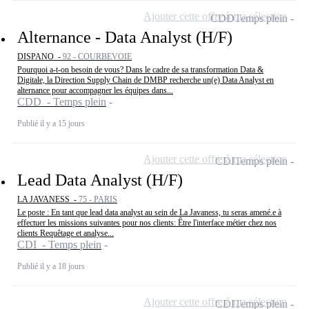
Ajouter cette offre à ma sélection
CDD
Temps plein
Alternance - Data Analyst (H/F)
DISPANO -
92 - COURBEVOIE
Pourquoi a-t-on besoin de vous? Dans le cadre de sa transformation Data &
Digitale, la Direction Supply Chain de DMBP recherche un(e) Data Analyst en
alternance pour accompagner les équipes dans...
CDD - Temps plein
Publié il y a 15 jours
Ajouter cette offre à ma sélection
CDI
Temps plein
Lead Data Analyst (H/F)
LA JAVANESS -
75 - PARIS
Le poste : En tant que lead data analyst au sein de La Javaness, tu seras amené.e à
effectuer les missions suivantes pour nos clients: Être l'interface métier chez nos
clients Requêtage et analyse...
CDI - Temps plein
Publié il y a 18 jours
Ajouter cette offre à ma sélection
CDI
Temps plein