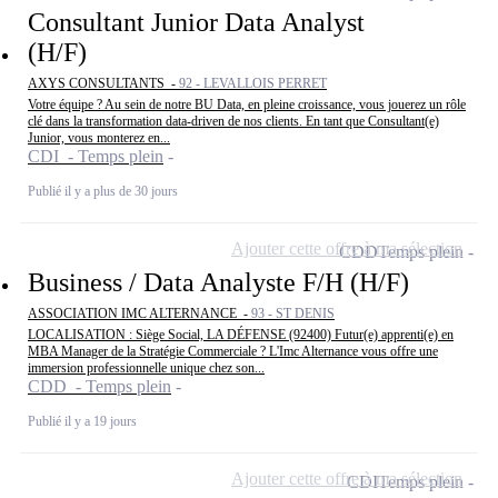
Consultant Junior Data Analyst
(H/F)
AXYS CONSULTANTS -
92 - LEVALLOIS PERRET
Votre équipe ? Au sein de notre BU Data, en pleine croissance, vous jouerez un rôle
clé dans la transformation data-driven de nos clients. En tant que Consultant(e)
Junior, vous monterez en...
CDI - Temps plein
Publié il y a plus de 30 jours
Ajouter cette offre à ma sélection
CDD
Temps plein
Business / Data Analyste F/H (H/F)
ASSOCIATION IMC ALTERNANCE -
93 - ST DENIS
LOCALISATION : Siège Social, LA DÉFENSE (92400) Futur(e) apprenti(e) en
MBA Manager de la Stratégie Commerciale ? L'Imc Alternance vous offre une
immersion professionnelle unique chez son...
CDD - Temps plein
Publié il y a 19 jours
Ajouter cette offre à ma sélection
CDI
Temps plein