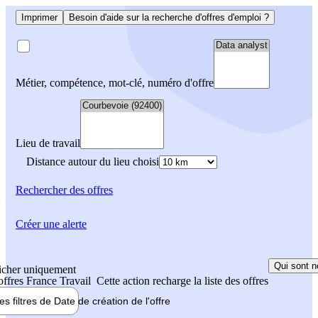
Imprimer
Besoin d'aide sur la recherche d'offres d'emploi ?
Métier, compétence, mot-clé, numéro d'offre
Lieu de travail
Distance autour du lieu choisi
Rechercher
des offres
Créer une alerte
Qui sont n
icher uniquement
 offres France Travail
Cette action recharge la liste des offres
les filtres de
Date de création
de l'offre