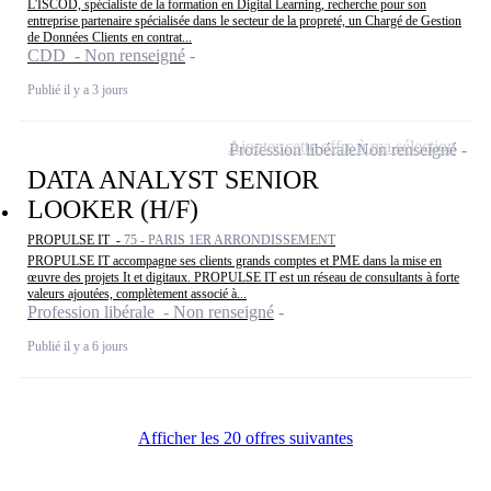
L'ISCOD, spécialiste de la formation en Digital Learning, recherche pour son
entreprise partenaire spécialisée dans le secteur de la propreté, un Chargé de Gestion
de Données Clients en contrat...
CDD - Non renseigné
Publié il y a 3 jours
Ajouter cette offre à ma sélection
Profession libérale
Non renseigné
DATA ANALYST SENIOR
LOOKER (H/F)
PROPULSE IT -
75 - PARIS 1ER ARRONDISSEMENT
PROPULSE IT accompagne ses clients grands comptes et PME dans la mise en
œuvre des projets It et digitaux. PROPULSE IT est un réseau de consultants à forte
valeurs ajoutées, complètement associé à...
Profession libérale - Non renseigné
Publié il y a 6 jours
Afficher les 20 offres suivantes