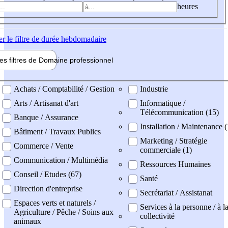
heures
er
le filtre de durée hebdomadaire
les filtres de
Domaine pro
fessionnel
ne professionel
Achats / Comptabilité / Gestion
Industrie
Arts / Artisanat d'art
Informatique /
Télécommunication (15)
Banque / Assurance
Installation / Maintenance (
Bâtiment / Travaux Publics
Marketing / Stratégie
Commerce / Vente
commerciale (1)
Communication / Multimédia
Ressources Humaines
Conseil / Etudes (67)
Santé
Direction d'entreprise
Secrétariat / Assistanat
Espaces verts et naturels /
Services à la personne / à l
Agriculture / Pêche / Soins aux
collectivité
animaux