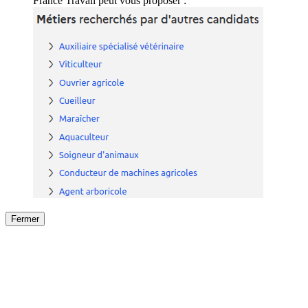
France Travail peut vous proposer :
Fermer
Fermer
le détail de l'offre
/
Offre
sur
Offre précéden