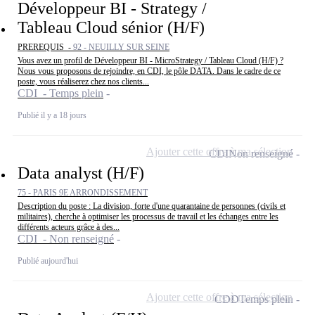
Développeur BI - Strategy /
Tableau Cloud sénior (H/F)
PREREQUIS -
92 - NEUILLY SUR SEINE
Vous avez un profil de Développeur BI - MicroStrategy / Tableau Cloud (H/F) ?
Nous vous proposons de rejoindre, en CDI, le pôle DATA. Dans le cadre de ce
poste, vous réaliserez chez nos clients...
CDI - Temps plein
Publié il y a 18 jours
Ajouter cette offre à ma sélection
CDI
Non renseigné
Data analyst (H/F)
75 - PARIS 9E ARRONDISSEMENT
Description du poste : La division, forte d'une quarantaine de personnes (civils et
militaires), cherche à optimiser les processus de travail et les échanges entre les
différents acteurs grâce à des...
CDI - Non renseigné
Publié aujourd'hui
Ajouter cette offre à ma sélection
CDD
Temps plein