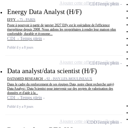
Ajouter cette offre à ma sélection
CDI
Temps plein
Energy Data Analyst (H/F)
EFFY -
75 - PARIS
Poste à pourvoir à partir de janvier 2027 Effy est le spécialiste de l'efficience
énergétique depuis 2008. Nous aidons les propriétaires à rendre leur maison plus
confortable, durable et économe...
CDI - Temps plein
Publié il y a 8 jours
Ajouter cette offre à ma sélection
CDI
Temps plein
Data analyst/data scientist (H/F)
DATAMED RESEARCH -
92 - ISSY-LES-MOULINEAUX
Dans le cadre du renforcement de ses équipes Data, notre client recherche un(e)
Data Analyst / Data Scientist pour intervenir sur des projets de valorisation des
données et d'aide à la...
CDI - Temps plein
Publié il y a 9 jours
Ajouter cette offre à ma sélection
CDD
Temps plein