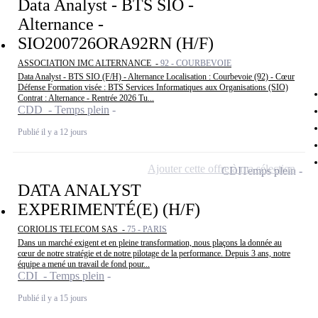
Data Analyst - BTS SIO -
Alternance -
SIO200726ORA92RN (H/F)
ASSOCIATION IMC ALTERNANCE -
92 - COURBEVOIE
Data Analyst - BTS SIO (F/H) - Alternance Localisation : Courbevoie (92) - Cœur
Défense Formation visée : BTS Services Informatiques aux Organisations (SIO)
Contrat : Alternance - Rentrée 2026 Tu...
CDD - Temps plein
Publié il y a 12 jours
Ajouter cette offre à ma sélection
CDI
Temps plein
DATA ANALYST
EXPERIMENTÉ(E) (H/F)
CORIOLIS TELECOM SAS -
75 - PARIS
Dans un marché exigent et en pleine transformation, nous plaçons la donnée au
cœur de notre stratégie et de notre pilotage de la performance. Depuis 3 ans, notre
équipe a mené un travail de fond pour...
CDI - Temps plein
Publié il y a 15 jours