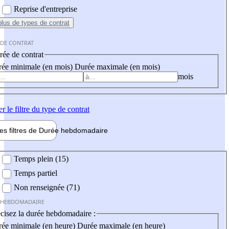
Reprise d'entreprise
plus
de types de contrat
 DE CONTRAT
ée de contrat
ée minimale (en mois)
Durée maximale (en mois)
mois
er
le filtre du type de contrat
les filtres de
Durée hebdo
madaire
 hebdomadaire
Temps plein (15)
Temps partiel
Non renseignée (71)
 HEBDOMADAIRE
cisez la durée hebdomadaire :
ée minimale (en heure)
Durée maximale (en heure)