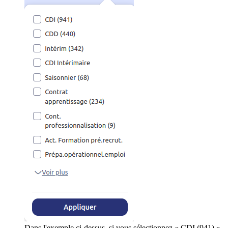
Dans l'exemple ci-dessus, si vous sélectionnez « CDI (941) »