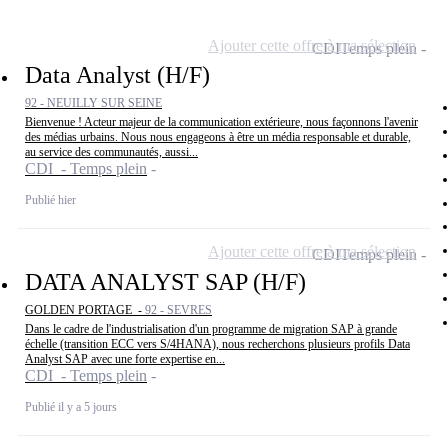
Ajouter cette offre à ma sélection
CDI
Temps plein
Data Analyst (H/F)
92 - NEUILLY SUR SEINE
Bienvenue ! Acteur majeur de la communication extérieure, nous façonnons l'avenir
des médias urbains. Nous nous engageons à être un média responsable et durable,
au service des communautés, aussi...
CDI - Temps plein
Publié hier
Ajouter cette offre à ma sélection
CDI
Temps plein
DATA ANALYST SAP (H/F)
GOLDEN PORTAGE -
92 - SEVRES
Dans le cadre de l'industrialisation d'un programme de migration SAP à grande
échelle (transition ECC vers S/4HANA), nous recherchons plusieurs profils Data
Analyst SAP avec une forte expertise en...
CDI - Temps plein
Publié il y a 5 jours