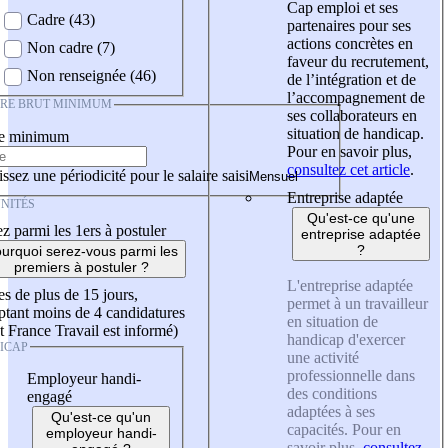
Cap emploi et ses
Cadre (43)
partenaires pour ses
actions concrètes en
Non cadre (7)
faveur du recrutement,
Non renseignée (46)
de l’intégration et de
l’accompagnement de
IRE BRUT MINIMUM
ses collaborateurs en
situation de handicap.
re minimum
Pour en savoir plus,
consultez cet article
.
ssez une périodicité pour le salaire saisi
Entreprise adaptée
NITÉS
Qu'est-ce qu'une
z parmi les 1ers à postuler
entreprise adaptée
?
urquoi serez-vous parmi les
premiers à postuler ?
L'entreprise adaptée
es de plus de 15 jours,
permet à un travailleur
tant moins de 4 candidatures
en situation de
t France Travail est informé)
handicap d'exercer
ICAP
une activité
professionnelle dans
Employeur handi-
des conditions
engagé
adaptées à ses
Qu'est-ce qu'un
capacités. Pour en
employeur handi-
savoir plus,
consultez