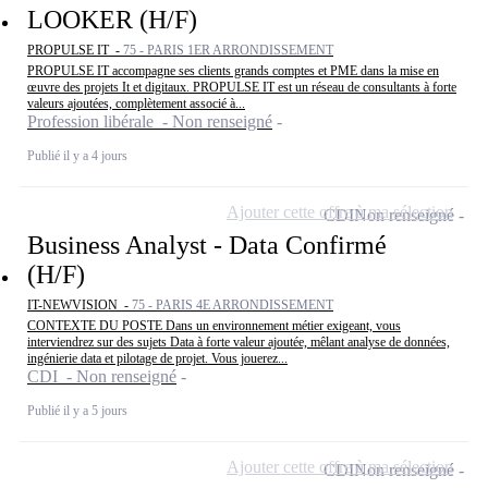
LOOKER (H/F)
PROPULSE IT -
75 - PARIS 1ER ARRONDISSEMENT
PROPULSE IT accompagne ses clients grands comptes et PME dans la mise en
œuvre des projets It et digitaux. PROPULSE IT est un réseau de consultants à forte
valeurs ajoutées, complètement associé à...
Profession libérale - Non renseigné
Publié il y a 4 jours
Ajouter cette offre à ma sélection
CDI
Non renseigné
Business Analyst - Data Confirmé
(H/F)
IT-NEWVISION -
75 - PARIS 4E ARRONDISSEMENT
CONTEXTE DU POSTE Dans un environnement métier exigeant, vous
interviendrez sur des sujets Data à forte valeur ajoutée, mêlant analyse de données,
ingénierie data et pilotage de projet. Vous jouerez...
CDI - Non renseigné
Publié il y a 5 jours
Ajouter cette offre à ma sélection
CDI
Non renseigné