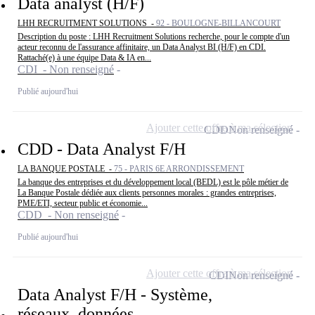
Data analyst (H/F)
LHH RECRUITMENT SOLUTIONS -
92 - BOULOGNE-BILLANCOURT
Description du poste : LHH Recruitment Solutions recherche, pour le compte d'un
acteur reconnu de l'assurance affinitaire, un Data Analyst BI (H/F) en CDI.
Rattaché(e) à une équipe Data & IA en...
CDI - Non renseigné
Publié aujourd'hui
Ajouter cette offre à ma sélection
CDD
Non renseigné
CDD - Data Analyst F/H
LA BANQUE POSTALE -
75 - PARIS 6E ARRONDISSEMENT
La banque des entreprises et du développement local (BEDL) est le pôle métier de
La Banque Postale dédiée aux clients personnes morales : grandes entreprises,
PME/ETI, secteur public et économie...
CDD - Non renseigné
Publié aujourd'hui
Ajouter cette offre à ma sélection
CDI
Non renseigné
Data Analyst F/H - Système,
réseaux, données