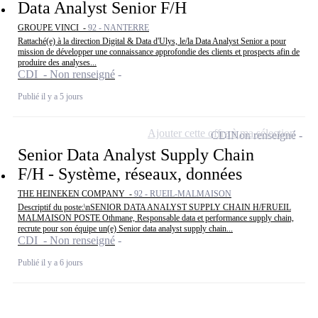
Data Analyst Senior F/H
GROUPE VINCI -
92 - NANTERRE
Rattaché(e) à la direction Digital & Data d'Ulys, le/la Data Analyst Senior a pour
mission de développer une connaissance approfondie des clients et prospects afin de
produire des analyses...
CDI - Non renseigné
Publié il y a 5 jours
Ajouter cette offre à ma sélection
CDI
Non renseigné
Senior Data Analyst Supply Chain
F/H - Système, réseaux, données
THE HEINEKEN COMPANY -
92 - RUEIL-MALMAISON
Descriptif du poste:\nSENIOR DATA ANALYST SUPPLY CHAIN H/FRUEIL
MALMAISON POSTE Othmane, Responsable data et performance supply chain,
recrute pour son équipe un(e) Senior data analyst supply chain...
CDI - Non renseigné
Publié il y a 6 jours