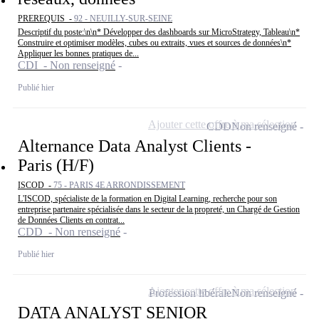
PREREQUIS -
92 - NEUILLY-SUR-SEINE
Descriptif du poste:\n\n* Développer des dashboards sur MicroStrategy, Tableau\n*
Construire et optimiser modèles, cubes ou extraits, vues et sources de données\n*
Appliquer les bonnes pratiques de...
CDI - Non renseigné
Publié hier
Ajouter cette offre à ma sélection
CDD
Non renseigné
Alternance Data Analyst Clients -
Paris (H/F)
ISCOD -
75 - PARIS 4E ARRONDISSEMENT
L'ISCOD, spécialiste de la formation en Digital Learning, recherche pour son
entreprise partenaire spécialisée dans le secteur de la propreté, un Chargé de Gestion
de Données Clients en contrat...
CDD - Non renseigné
Publié hier
Ajouter cette offre à ma sélection
Profession libérale
Non renseigné
DATA ANALYST SENIOR