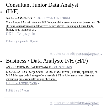
Consultant Junior Data Analyst
(H/F)
AXYS CONSULTANTS -
92 - LEVALLOIS PERRET
Votre équipe ? Au sein de notre BU Data, en pleine croissance, vous jouerez un rôle
clé dans la transformation data-driven de nos clients. En tant que Consultant(e)
Junior, vous monterez en...
CDI - Temps plein
Publié il y a plus de 30 jours
Ajouter cette offre à ma sélection
CDD
Temps plein
Business / Data Analyste F/H (H/F)
ASSOCIATION IMC ALTERNANCE -
93 - ST DENIS
LOCALISATION : Siège Social, LA DÉFENSE (92400) Futur(e) apprenti(e) en
MBA Manager de la Stratégie Commerciale ? L'Imc Alternance vous offre une
immersion professionnelle unique chez son...
CDD - Temps plein
Publié il y a 17 jours
Ajouter cette offre à ma sélection
CDI
Temps plein