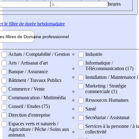
heures
er
le filtre de durée hebdomadaire
les filtres de
Domaine pro
fessionnel
ne professionel
Achats / Comptabilité / Gestion
Industrie
Arts / Artisanat d'art
Informatique /
Télécommunication (17)
Banque / Assurance
Installation / Maintenance (
Bâtiment / Travaux Publics
Marketing / Stratégie
Commerce / Vente
commerciale (1)
Communication / Multimédia
Ressources Humaines
Conseil / Etudes (75)
Santé
Direction d'entreprise
Secrétariat / Assistanat
Espaces verts et naturels /
Services à la personne / à l
Agriculture / Pêche / Soins aux
collectivité
animaux