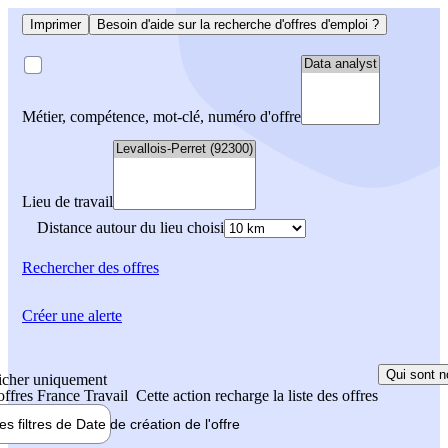
Imprimer
Besoin d'aide sur la recherche d'offres d'emploi ?
Métier, compétence, mot-clé, numéro d'offre
Lieu de travail
Distance autour du lieu choisi
Rechercher
des offres
Créer une alerte
Qui sont n
icher uniquement
 offres France Travail
Cette action recharge la liste des offres
les filtres de
Date de création
de l'offre