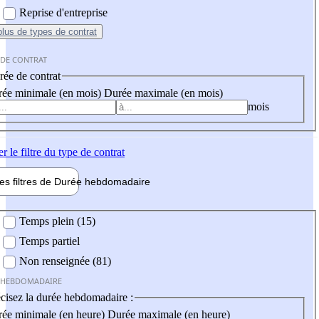
Reprise d'entreprise
plus
de types de contrat
 DE CONTRAT
ée de contrat
ée minimale (en mois)
Durée maximale (en mois)
mois
er
le filtre du type de contrat
les filtres de
Durée hebdo
madaire
 hebdomadaire
Temps plein (15)
Temps partiel
Non renseignée (81)
 HEBDOMADAIRE
cisez la durée hebdomadaire :
ée minimale (en heure)
Durée maximale (en heure)