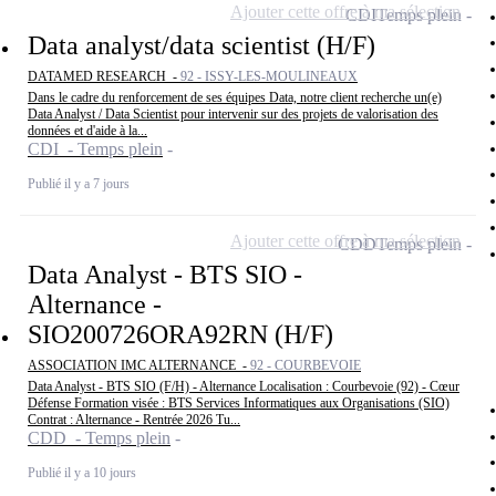
Ajouter cette offre à ma sélection
CDI
Temps plein
Data analyst/data scientist (H/F)
DATAMED RESEARCH -
92 - ISSY-LES-MOULINEAUX
Dans le cadre du renforcement de ses équipes Data, notre client recherche un(e)
Data Analyst / Data Scientist pour intervenir sur des projets de valorisation des
données et d'aide à la...
CDI - Temps plein
Publié il y a 7 jours
Ajouter cette offre à ma sélection
CDD
Temps plein
Data Analyst - BTS SIO -
Alternance -
SIO200726ORA92RN (H/F)
ASSOCIATION IMC ALTERNANCE -
92 - COURBEVOIE
Data Analyst - BTS SIO (F/H) - Alternance Localisation : Courbevoie (92) - Cœur
Défense Formation visée : BTS Services Informatiques aux Organisations (SIO)
Contrat : Alternance - Rentrée 2026 Tu...
CDD - Temps plein
Publié il y a 10 jours