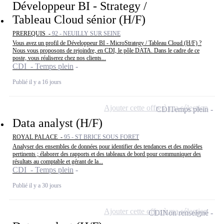
Développeur BI - Strategy /
Tableau Cloud sénior (H/F)
PREREQUIS -
92 - NEUILLY SUR SEINE
Vous avez un profil de Développeur BI - MicroStrategy / Tableau Cloud (H/F) ?
Nous vous proposons de rejoindre, en CDI, le pôle DATA. Dans le cadre de ce
poste, vous réaliserez chez nos clients...
CDI - Temps plein
Publié il y a 16 jours
Ajouter cette offre à ma sélection
CDI
Temps plein
Data analyst (H/F)
ROYAL PALACE -
95 - ST BRICE SOUS FORET
Analyser des ensembles de données pour identifier des tendances et des modèles
pertinents ; élaborer des rapports et des tableaux de bord pour communiquer des
résultats au comptable et gérant de la...
CDI - Temps plein
Publié il y a 30 jours
Ajouter cette offre à ma sélection
CDI
Non renseigné