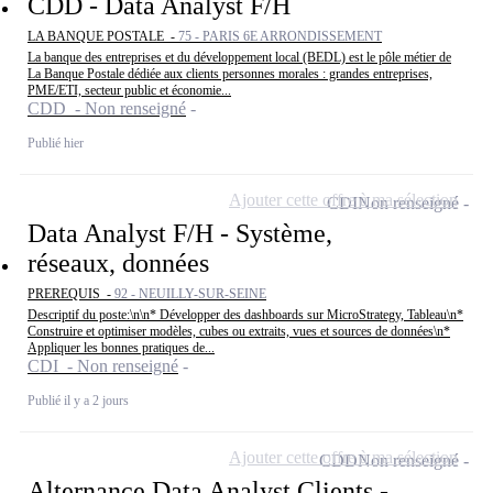
CDD - Data Analyst F/H
LA BANQUE POSTALE -
75 - PARIS 6E ARRONDISSEMENT
La banque des entreprises et du développement local (BEDL) est le pôle métier de
La Banque Postale dédiée aux clients personnes morales : grandes entreprises,
PME/ETI, secteur public et économie...
CDD - Non renseigné
Publié hier
Ajouter cette offre à ma sélection
CDI
Non renseigné
Data Analyst F/H - Système,
réseaux, données
PREREQUIS -
92 - NEUILLY-SUR-SEINE
Descriptif du poste:\n\n* Développer des dashboards sur MicroStrategy, Tableau\n*
Construire et optimiser modèles, cubes ou extraits, vues et sources de données\n*
Appliquer les bonnes pratiques de...
CDI - Non renseigné
Publié il y a 2 jours
Ajouter cette offre à ma sélection
CDD
Non renseigné
Alternance Data Analyst Clients -