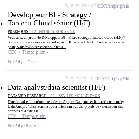
Ajouter cette offre à ma sélection
CDI
Temps plein
Développeur BI - Strategy /
Tableau Cloud sénior (H/F)
PREREQUIS -
92 - NEUILLY SUR SEINE
Vous avez un profil de Développeur BI - MicroStrategy / Tableau Cloud (H/F) ?
Nous vous proposons de rejoindre, en CDI, le pôle DATA. Dans le cadre de ce
poste, vous réaliserez chez nos clients...
CDI - Temps plein
Publié il y a 17 jours
Ajouter cette offre à ma sélection
CDI
Temps plein
Data analyst/data scientist (H/F)
DATAMED RESEARCH -
92 - ISSY-LES-MOULINEAUX
Dans le cadre du renforcement de ses équipes Data, notre client recherche un(e)
Data Analyst / Data Scientist pour intervenir sur des projets de valorisation des
données et d'aide à la...
CDI - Temps plein
Publié il y a 8 jours