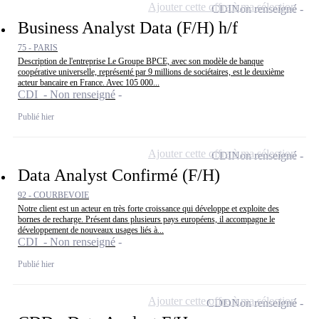
Ajouter cette offre à ma sélection
CDI
Non renseigné
Business Analyst Data (F/H) h/f
75 - PARIS
Description de l'entreprise Le Groupe BPCE, avec son modèle de banque
coopérative universelle, représenté par 9 millions de sociétaires, est le deuxième
acteur bancaire en France. Avec 105 000...
CDI - Non renseigné
Publié hier
Ajouter cette offre à ma sélection
CDI
Non renseigné
Data Analyst Confirmé (F/H)
92 - COURBEVOIE
Notre client est un acteur en très forte croissance qui développe et exploite des
bornes de recharge. Présent dans plusieurs pays européens, il accompagne le
développement de nouveaux usages liés à...
CDI - Non renseigné
Publié hier
Ajouter cette offre à ma sélection
CDD
Non renseigné