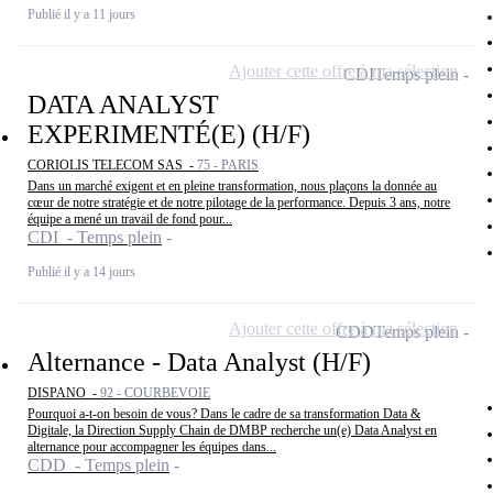
Publié il y a 11 jours
Ajouter cette offre à ma sélection
CDI
Temps plein
DATA ANALYST
EXPERIMENTÉ(E) (H/F)
CORIOLIS TELECOM SAS -
75 - PARIS
Dans un marché exigent et en pleine transformation, nous plaçons la donnée au
cœur de notre stratégie et de notre pilotage de la performance. Depuis 3 ans, notre
équipe a mené un travail de fond pour...
CDI - Temps plein
Publié il y a 14 jours
Ajouter cette offre à ma sélection
CDD
Temps plein
Alternance - Data Analyst (H/F)
DISPANO -
92 - COURBEVOIE
Pourquoi a-t-on besoin de vous? Dans le cadre de sa transformation Data &
Digitale, la Direction Supply Chain de DMBP recherche un(e) Data Analyst en
alternance pour accompagner les équipes dans...
CDD - Temps plein