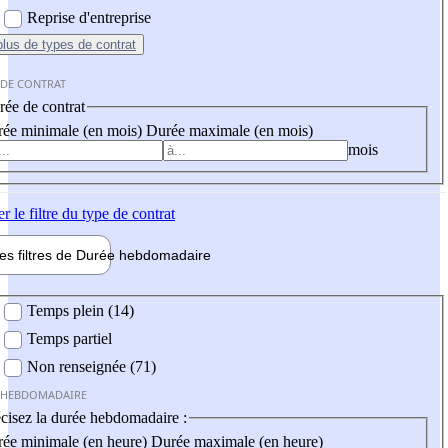
Reprise d'entreprise
plus
de types de contrat
 DE CONTRAT
ée de contrat
ée minimale (en mois)
Durée maximale (en mois)
mois
er
le filtre du type de contrat
les filtres de
Durée hebdo
madaire
 hebdomadaire
Temps plein (14)
Temps partiel
Non renseignée (71)
 HEBDOMADAIRE
cisez la durée hebdomadaire :
ée minimale (en heure)
Durée maximale (en heure)