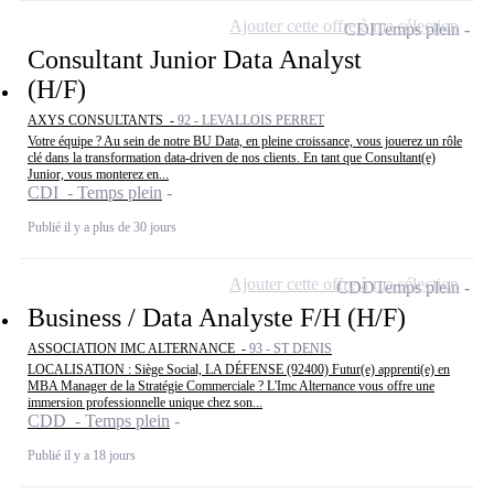
Ajouter cette offre à ma sélection
CDI
Temps plein
Consultant Junior Data Analyst
(H/F)
AXYS CONSULTANTS -
92 - LEVALLOIS PERRET
Votre équipe ? Au sein de notre BU Data, en pleine croissance, vous jouerez un rôle
clé dans la transformation data-driven de nos clients. En tant que Consultant(e)
Junior, vous monterez en...
CDI - Temps plein
Publié il y a plus de 30 jours
Ajouter cette offre à ma sélection
CDD
Temps plein
Business / Data Analyste F/H (H/F)
ASSOCIATION IMC ALTERNANCE -
93 - ST DENIS
LOCALISATION : Siège Social, LA DÉFENSE (92400) Futur(e) apprenti(e) en
MBA Manager de la Stratégie Commerciale ? L'Imc Alternance vous offre une
immersion professionnelle unique chez son...
CDD - Temps plein
Publié il y a 18 jours