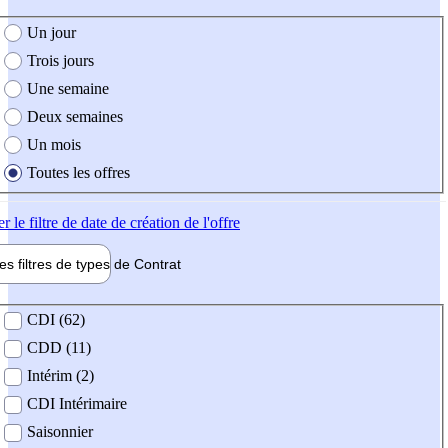
e création de l'offre
Un jour
Trois jours
Une semaine
Deux semaines
Un mois
Toutes les offres
er
le filtre de date de création de l'offre
les filtres de types de
Contrat
de contrat
CDI (62)
CDD (11)
Intérim (2)
CDI Intérimaire
Saisonnier