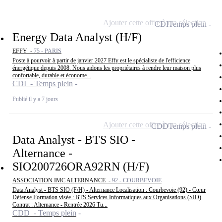
Ajouter cette offre à ma sélection
CDI
Temps plein
Energy Data Analyst (H/F)
EFFY -
75 - PARIS
Poste à pourvoir à partir de janvier 2027 Effy est le spécialiste de l'efficience
énergétique depuis 2008. Nous aidons les propriétaires à rendre leur maison plus
confortable, durable et économe...
CDI - Temps plein
Publié il y a 7 jours
Ajouter cette offre à ma sélection
CDD
Temps plein
Data Analyst - BTS SIO -
Alternance -
SIO200726ORA92RN (H/F)
ASSOCIATION IMC ALTERNANCE -
92 - COURBEVOIE
Data Analyst - BTS SIO (F/H) - Alternance Localisation : Courbevoie (92) - Cœur
Défense Formation visée : BTS Services Informatiques aux Organisations (SIO)
Contrat : Alternance - Rentrée 2026 Tu...
CDD - Temps plein