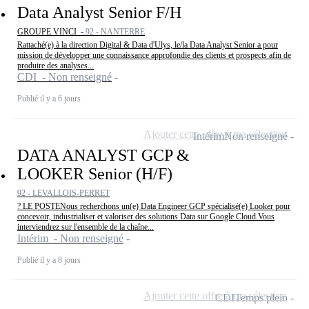
Data Analyst Senior F/H
GROUPE VINCI -
92 - NANTERRE
Rattaché(e) à la direction Digital & Data d'Ulys, le/la Data Analyst Senior a pour
mission de développer une connaissance approfondie des clients et prospects afin de
produire des analyses...
CDI - Non renseigné
Publié il y a 6 jours
Ajouter cette offre à ma sélection
Intérim
Non renseigné
DATA ANALYST GCP &
LOOKER Senior (H/F)
92 - LEVALLOIS-PERRET
? LE POSTENous recherchons un(e) Data Engineer GCP spécialisé(e) Looker pour
concevoir, industrialiser et valoriser des solutions Data sur Google Cloud.Vous
interviendrez sur l'ensemble de la chaîne...
Intérim - Non renseigné
Publié il y a 8 jours
Ajouter cette offre à ma sélection
CDI
Temps plein