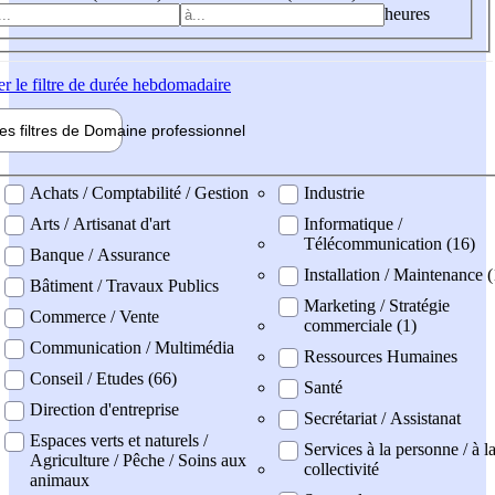
heures
er
le filtre de durée hebdomadaire
les filtres de
Domaine pro
fessionnel
ne professionel
Achats / Comptabilité / Gestion
Industrie
Arts / Artisanat d'art
Informatique /
Télécommunication (16)
Banque / Assurance
Installation / Maintenance (
Bâtiment / Travaux Publics
Marketing / Stratégie
Commerce / Vente
commerciale (1)
Communication / Multimédia
Ressources Humaines
Conseil / Etudes (66)
Santé
Direction d'entreprise
Secrétariat / Assistanat
Espaces verts et naturels /
Services à la personne / à l
Agriculture / Pêche / Soins aux
collectivité
animaux