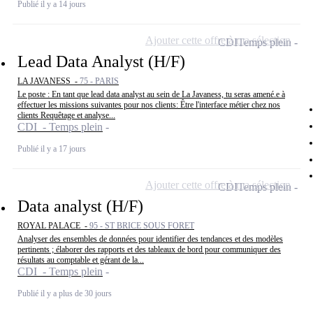
Publié il y a 14 jours
Ajouter cette offre à ma sélection
CDI
Temps plein
Lead Data Analyst (H/F)
LA JAVANESS -
75 - PARIS
Le poste : En tant que lead data analyst au sein de La Javaness, tu seras amené.e à
effectuer les missions suivantes pour nos clients: Être l'interface métier chez nos
clients Requêtage et analyse...
CDI - Temps plein
Publié il y a 17 jours
Ajouter cette offre à ma sélection
CDI
Temps plein
Data analyst (H/F)
ROYAL PALACE -
95 - ST BRICE SOUS FORET
Analyser des ensembles de données pour identifier des tendances et des modèles
pertinents ; élaborer des rapports et des tableaux de bord pour communiquer des
résultats au comptable et gérant de la...
CDI - Temps plein
Publié il y a plus de 30 jours