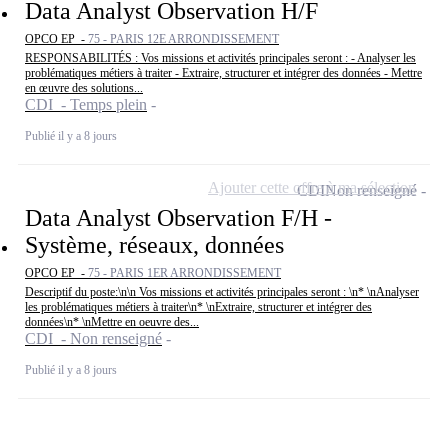
Data Analyst Observation H/F
OPCO EP -
75 - PARIS 12E ARRONDISSEMENT
RESPONSABILITÉS : Vos missions et activités principales seront : - Analyser les
problématiques métiers à traiter - Extraire, structurer et intégrer des données - Mettre
en œuvre des solutions...
CDI - Temps plein
Publié il y a 8 jours
Ajouter cette offre à ma sélection
CDI
Non renseigné
Data Analyst Observation F/H -
Système, réseaux, données
OPCO EP -
75 - PARIS 1ER ARRONDISSEMENT
Descriptif du poste:\n\n Vos missions et activités principales seront : \n* \nAnalyser
les problématiques métiers à traiter\n* \nExtraire, structurer et intégrer des
données\n* \nMettre en oeuvre des...
CDI - Non renseigné
Publié il y a 8 jours