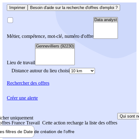
Imprimer
Besoin d'aide sur la recherche d'offres d'emploi ?
Métier, compétence, mot-clé, numéro d'offre
Lieu de travail
Distance autour du lieu choisi
Rechercher
des offres
Créer une alerte
Qui sont n
icher uniquement
 offres France Travail
Cette action recharge la liste des offres
les filtres de
Date de création
de l'offre