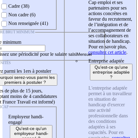
Cap emploi et ses
Cadre (38)
partenaires pour ses
actions concrètes en
Non cadre (6)
faveur du recrutement,
Non renseignée (41)
de l’intégration et de
l’accompagnement de
IRE BRUT MINIMUM
ses collaborateurs en
situation de handicap.
re minimum
Pour en savoir plus,
consultez cet article
.
ssez une périodicité pour le salaire saisi
Entreprise adaptée
NITÉS
Qu'est-ce qu'une
z parmi les 1ers à postuler
entreprise adaptée
?
urquoi serez-vous parmi les
premiers à postuler ?
L'entreprise adaptée
es de plus de 15 jours,
permet à un travailleur
tant moins de 4 candidatures
en situation de
t France Travail est informé)
handicap d'exercer
ICAP
une activité
professionnelle dans
Employeur handi-
des conditions
engagé
adaptées à ses
Qu'est-ce qu'un
capacités. Pour en
employeur handi-
savoir plus,
consultez