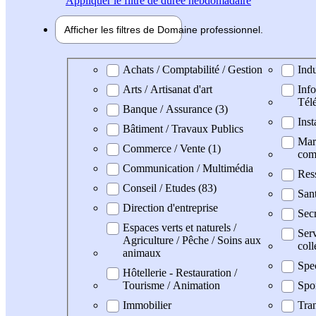
Appliquer
le filtre de durée hebdomadaire
Afficher les filtres de
Domaine pro
fessionnel
Domaine professionel
Achats / Comptabilité / Gestion
Indu
Arts / Artisanat d'art
Info
Tél
Banque / Assurance (3)
Inst
Bâtiment / Travaux Publics
Mark
Commerce / Vente (1)
com
Communication / Multimédia
Res
Conseil / Etudes (83)
San
Direction d'entreprise
Secr
Espaces verts et naturels /
Serv
Agriculture / Pêche / Soins aux
coll
animaux
Spe
Hôtellerie - Restauration /
Tourisme / Animation
Spo
Immobilier
Tran