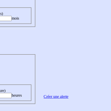
s)
mois
ure)
heures
Créer une alerte