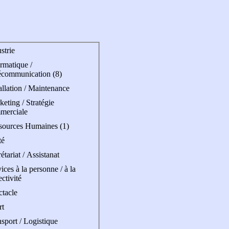
strie
rmatique /
écommunication (8)
allation / Maintenance
eting / Stratégie
merciale
sources Humaines (1)
té
étariat / Assistanat
ices à la personne / à la
ectivité
ctacle
rt
sport / Logistique