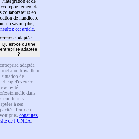
 l’intégration et de
’accompagnement de
s collaborateurs en
tuation de handicap.
ur en savoir plus,
nsultez cet article
.
treprise adaptée
Qu'est-ce qu'une
entreprise adaptée
?
entreprise adaptée
rmet à un travailleur
 situation de
ndicap d'exercer
e activité
ofessionnelle dans
s conditions
aptées à ses
pacités. Pour en
voir plus,
consultez
 site de l’UNEA
.