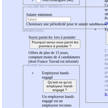
de
l
SALAIRE BRUT MINIMUM
se
si
Salaire minimum
Po
co
Choisissez une périodicité pour le salaire saisi
En
OPPORTUNITÉS
Soyez parmi les 1ers à postuler
Pourquoi serez-vous parmi les
premiers à postuler ?
L'
Offres de plus de 15 jours,
pe
comptant moins de 4 candidatures
en
(dont France Travail est informé)
ha
HANDICAP
un
pr
Employeur handi-
de
engagé
ad
Qu'est-ce qu'un
ca
employeur handi-
sa
engagé ?
le
Un employeur handi-
engagé est un
employeur reconnu