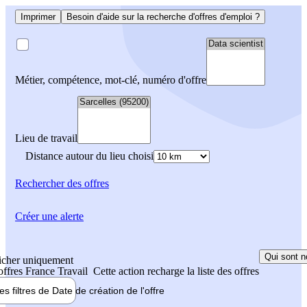
Imprimer
Besoin d'aide sur la recherche d'offres d'emploi ?
Métier, compétence, mot-clé, numéro d'offre
Lieu de travail
Distance autour du lieu choisi
Rechercher
des offres
Créer une alerte
Qui sont n
icher uniquement
 offres France Travail
Cette action recharge la liste des offres
les filtres de
Date de création
de l'offre