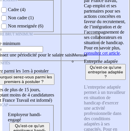
IFICATION
par France travail,
Cap emploi et ses
Cadre (4)
partenaires pour ses
actions concrètes en
Non cadre (1)
faveur du recrutement,
Non renseignée (6)
de l’intégration et de
l’accompagnement de
IRE BRUT MINIMUM
ses collaborateurs en
situation de handicap.
re minimum
Pour en savoir plus,
consultez cet article
.
ssez une périodicité pour le salaire saisi
Entreprise adaptée
NITÉS
Qu'est-ce qu'une
z parmi les 1ers à postuler
entreprise adaptée
?
urquoi serez-vous parmi les
premiers à postuler ?
L'entreprise adaptée
es de plus de 15 jours,
permet à un travailleur
tant moins de 4 candidatures
en situation de
t France Travail est informé)
handicap d'exercer
ICAP
une activité
professionnelle dans
Employeur handi-
des conditions
engagé
adaptées à ses
Qu'est-ce qu'un
capacités. Pour en
employeur handi-