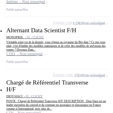
Intérim - Non renseigné
Publié aujourd'hui
Ajouter cette offre à ma sélection
CDD
Non renseigné
Alternant Data Scientist F/H
MONOPRIX. -
92 - CLICHY
Véritable reine,roi de la donnée, vous régnez au royaume du Big data ? Ce qui vous
plait, c'est d'établir des modèles statistiques et de créer des modèles de prévision des
ventes ? Devenez Data...
CDD - Non renseigné
Publié aujourd'hui
Ajouter cette offre à ma sélection
CDI
Non renseigné
Chargé de Référentiel Transverse
H/F
DIOT-SIACI -
92 - CLICHY
POSTE : Chargé de Référentiel Transverse H/F DESCRIPTION : Diot-Siaci est un
leader européen du conseil et du courtage en assurance et réassurance en France
comme à l'international, avec plus de...
CDI - Non renseigné