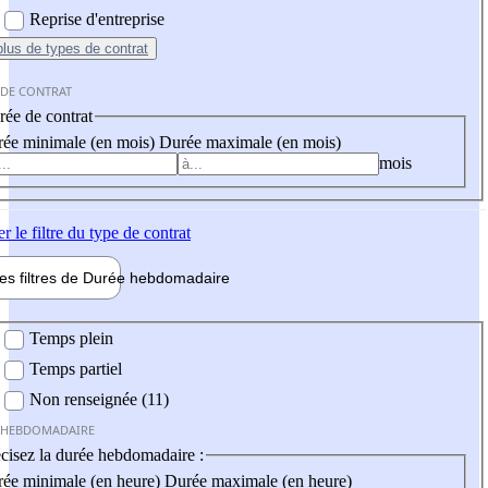
Reprise d'entreprise
plus
de types de contrat
 DE CONTRAT
ée de contrat
ée minimale (en mois)
Durée maximale (en mois)
mois
er
le filtre du type de contrat
les filtres de
Durée hebdo
madaire
 hebdomadaire
Temps plein
Temps partiel
Non renseignée (11)
 HEBDOMADAIRE
cisez la durée hebdomadaire :
ée minimale (en heure)
Durée maximale (en heure)