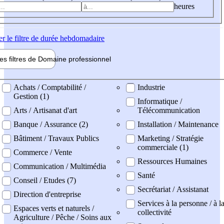
heures
er
le filtre de durée hebdomadaire
les filtres de
Domaine pro
fessionnel
ne professionel
Achats / Comptabilité /
Industrie
Gestion (1)
Informatique /
Arts / Artisanat d'art
Télécommunication
Banque / Assurance (2)
Installation / Maintenance
Bâtiment / Travaux Publics
Marketing / Stratégie
commerciale (1)
Commerce / Vente
Ressources Humaines
Communication / Multimédia
Santé
Conseil / Etudes (7)
Secrétariat / Assistanat
Direction d'entreprise
Services à la personne / à l
Espaces verts et naturels /
collectivité
Agriculture / Pêche / Soins aux