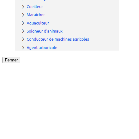
Fermer
Fermer
le détail de l'offre
/
Offre
sur
Offre précéden