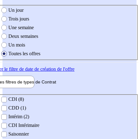
e création de l'offre
Un jour
Trois jours
Une semaine
Deux semaines
Un mois
Toutes les offres
er
le filtre de date de création de l'offre
les filtres de types de
Contrat
de contrat
CDI (8)
CDD (1)
Intérim (2)
CDI Intérimaire
Saisonnier