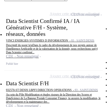
Ajouter cette offre à ma sélection
CDI
Non renseigné
Data Scientist Confirmé IA / IA
Générative F/H - Système,
réseaux, données
VINCI ENERGIES SYSTEMES D INFORMATION -
93 - SAINT-DENIS
Descriptif du poste:\n\nDans le cadre du développement de nos projets autour de
l'Intelligence Artificielle et de la valorisation de la donnée, nous recherchons un(e)
Data Scientist confirmé...
CDI - Non renseigné
Publié hier
Ajouter cette offre à ma sélection
CDI
Non renseigné
Data Scientist F/H
932570-ST DENIS LBPFI DIRECTION OPERATIONS -
93 - SAINT-DENIS
Au sein du Pôle Modélisation et études risques de la Direction des Scores et
DataScience de La Banque Postale Consumer Finance, tu assures la modélisation, le
développement et la maintenance des...
CDI - Non renseigné