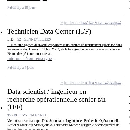
Publié il y a 18 jours
Ajouter cette offre à ma sélection
Intérim
Non renseigné
Technicien Data Center (H/F)
LTD -
92 - GENNEVILLIERS
LTd est une agence de travail temporaire et un cabinet de recrutement spécialisé dans
le domaine des Travaux Publics VRD, de la topographie, et des Télécoms riche de
20 ans d'expérience sur toute la...
Intérim - Non renseigné
Publié il y a 4 jours
Ajouter cette offre à ma sélection
CDI
Non renseigné
Data scientist / ingénieur en
recherche opérationnelle senior f/h
(H/F)
95 - ROISSY-EN-FRANCE
Vos missions en tant que Data Scientist ou Ingénieur en Recherche Opérationnelle
Senior :Leadership Stratégique & Partenariat Métier : Diriger le développement de
bout en bout et le cycle de vie...