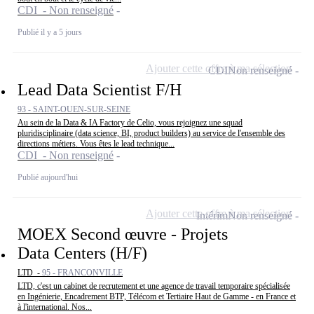
CDI - Non renseigné
Publié il y a 5 jours
Ajouter cette offre à ma sélection
CDI
Non renseigné
Lead Data Scientist F/H
93 - SAINT-OUEN-SUR-SEINE
Au sein de la Data & IA Factory de Celio, vous rejoignez une squad
pluridisciplinaire (data science, BI, product builders) au service de l'ensemble des
directions métiers. Vous êtes le lead technique...
CDI - Non renseigné
Publié aujourd'hui
Ajouter cette offre à ma sélection
Intérim
Non renseigné
MOEX Second œuvre - Projets
Data Centers (H/F)
LTD -
95 - FRANCONVILLE
LTD, c'est un cabinet de recrutement et une agence de travail temporaire spécialisée
en Ingénierie, Encadrement BTP, Télécom et Tertiaire Haut de Gamme - en France et
à l'international. Nos...