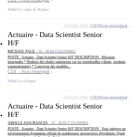
Publié il y a plus de 30 jours
Ajouter cette offre à ma sélection
CDI
Non renseigné
Actuaire - Data Scientist Senior
H/F
MICHAEL PAGE -
92 - BOIS-COLOMBES
POSTE : Actuaire - Data Scientist Senior H/F DESCRIPTION : Missions
principales * Réaliser des études statistiques sur les portefeuilles (clients, produits,
comportements) * Concevoir des modèles...
CDI - Non renseigné
Publié il y a 6 jours
Ajouter cette offre à ma sélection
CDI
Non renseigné
Actuaire - Data Scientist Senior
H/F
ABEILLE ASSURANCES -
92 - BOIS-COLOMBES
POSTE : Actuaire - Data Scientist Senior H/F DESCRIPTION : Vous intégrez un
environnement dynamique offrant de nombreuses perspectives d'évolution. Quels