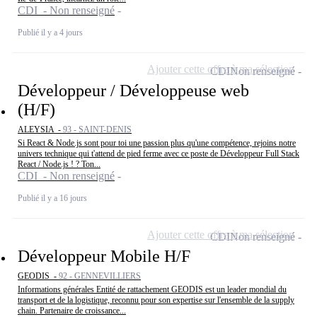
CDI - Non renseigné
Publié il y a 4 jours
Ajouter cette offre à ma sélection
CDI
Non renseigné
Développeur / Développeuse web
(H/F)
ALEYSIA -
93 - SAINT-DENIS
Si React & Node.js sont pour toi une passion plus qu'une compétence, rejoins notre
univers technique qui t'attend de pied ferme avec ce poste de Développeur Full Stack
React / Node.js ! ? Ton...
CDI - Non renseigné
Publié il y a 16 jours
Ajouter cette offre à ma sélection
CDI
Non renseigné
Développeur Mobile H/F
GEODIS -
92 - GENNEVILLIERS
Informations générales Entité de rattachement GEODIS est un leader mondial du
transport et de la logistique, reconnu pour son expertise sur l'ensemble de la supply
chain. Partenaire de croissance...