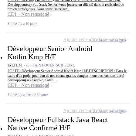
POSTE : Développeur Java Angular Senior H/F DESCRIPTION : En tant que
Développeur(se) Full Stack Senior, vous jouerez un rôle clé dans la réalisation de
projets stratégiques. Vous serez l'interface...
CDI - Non renseigné
Publié il y a 16 jours
Ajouter cette offre à ma sélection
CDI
Non renseigné
Développeur Senior Android
Kotlin Kmp H/F
INETUM -
93 - SAINT-OUEN-SUR-SEINE
POSTE : Développeur Senior Android Kotlin Kmp H/F DESCRIPTION : Dans le
cadre d'un projet pour l'un de nos clients grands comptes, nous recherchons un(e)
développeur(se) Android Kotlin...
CDI - Non renseigné
Publié il y a plus de 30 jours
Ajouter cette offre à ma sélection
CDI
Non renseigné
Développeur Fullstack Java React
Native Confirmé H/F