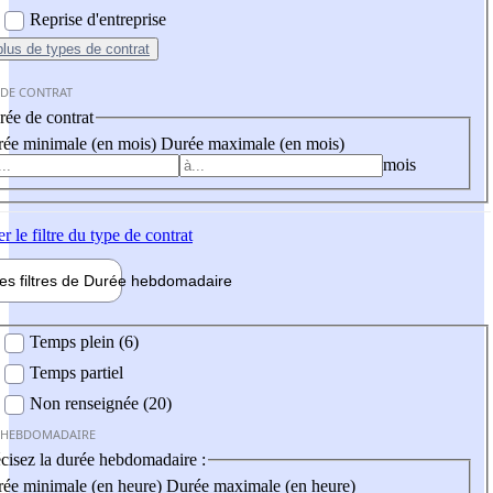
Reprise d'entreprise
plus
de types de contrat
 DE CONTRAT
ée de contrat
ée minimale (en mois)
Durée maximale (en mois)
mois
er
le filtre du type de contrat
les filtres de
Durée hebdo
madaire
 hebdomadaire
Temps plein (6)
Temps partiel
Non renseignée (20)
 HEBDOMADAIRE
cisez la durée hebdomadaire :
ée minimale (en heure)
Durée maximale (en heure)