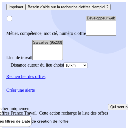
Imprimer
Besoin d'aide sur la recherche d'offres d'emploi ?
Métier, compétence, mot-clé, numéro d'offre
Lieu de travail
Distance autour du lieu choisi
Rechercher
des offres
Créer une alerte
Qui sont n
icher uniquement
 offres France Travail
Cette action recharge la liste des offres
les filtres de
Date de création
de l'offre