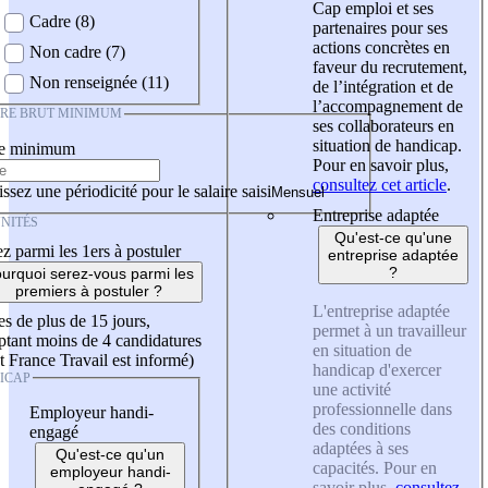
Cap emploi et ses
Cadre (8)
partenaires pour ses
actions concrètes en
Non cadre (7)
faveur du recrutement,
Non renseignée (11)
de l’intégration et de
l’accompagnement de
IRE BRUT MINIMUM
ses collaborateurs en
situation de handicap.
re minimum
Pour en savoir plus,
consultez cet article
.
ssez une périodicité pour le salaire saisi
Entreprise adaptée
NITÉS
Qu'est-ce qu'une
z parmi les 1ers à postuler
entreprise adaptée
?
urquoi serez-vous parmi les
premiers à postuler ?
L'entreprise adaptée
es de plus de 15 jours,
permet à un travailleur
tant moins de 4 candidatures
en situation de
t France Travail est informé)
handicap d'exercer
ICAP
une activité
professionnelle dans
Employeur handi-
des conditions
engagé
adaptées à ses
Qu'est-ce qu'un
capacités. Pour en
employeur handi-
savoir plus,
consultez