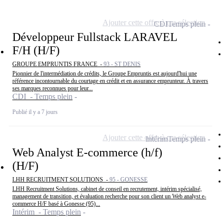
Ajouter cette offre à ma sélection
CDI
Temps plein
Développeur Fullstack LARAVEL
F/H (H/F)
GROUPE EMPRUNTIS FRANCE -
93 - ST DENIS
Pionnier de l'intermédiation de crédits, le Groupe Empruntis est aujourd'hui une
référence incontournable du courtage en crédit et en assurance emprunteur. À travers
ses marques reconnues pour leur...
CDI - Temps plein
Publié il y a 7 jours
Ajouter cette offre à ma sélection
Intérim
Temps plein
Web Analyst E-commerce (h/f)
(H/F)
LHH RECRUITMENT SOLUTIONS -
95 - GONESSE
LHH Recruitment Solutions, cabinet de conseil en recrutement, intérim spécialisé,
management de transition, et évaluation recherche pour son client un Web analyst e-
commerce H/F basé à Gonesse (95)...
Intérim - Temps plein