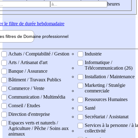
heures
er
le filtre de durée hebdomadaire
les filtres de
Domaine pro
fessionnel
ne professionel
Achats / Comptabilité / Gestion
Industrie
Arts / Artisanat d'art
Informatique /
Télécommunication (26)
Banque / Assurance
Installation / Maintenance
Bâtiment / Travaux Publics
Marketing / Stratégie
Commerce / Vente
commerciale
Communication / Multimédia
Ressources Humaines
Conseil / Etudes
Santé
Direction d'entreprise
Secrétariat / Assistanat
Espaces verts et naturels /
Services à la personne / à l
Agriculture / Pêche / Soins aux
collectivité
animaux