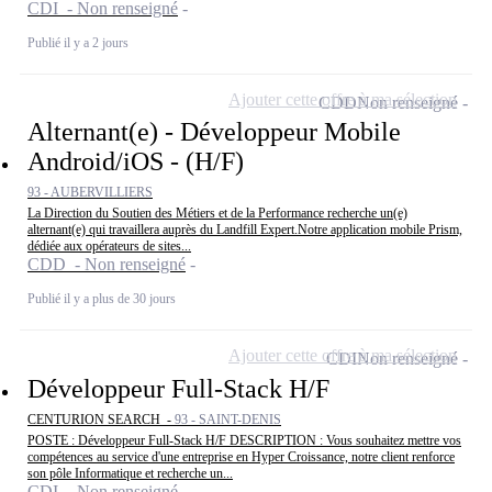
CDI - Non renseigné
Publié il y a 2 jours
Ajouter cette offre à ma sélection
CDD
Non renseigné
Alternant(e) - Développeur Mobile
Android/iOS - (H/F)
93 - AUBERVILLIERS
La Direction du Soutien des Métiers et de la Performance recherche un(e)
alternant(e) qui travaillera auprès du Landfill Expert.Notre application mobile Prism,
dédiée aux opérateurs de sites...
CDD - Non renseigné
Publié il y a plus de 30 jours
Ajouter cette offre à ma sélection
CDI
Non renseigné
Développeur Full-Stack H/F
CENTURION SEARCH -
93 - SAINT-DENIS
POSTE : Développeur Full-Stack H/F DESCRIPTION : Vous souhaitez mettre vos
compétences au service d'une entreprise en Hyper Croissance, notre client renforce
son pôle Informatique et recherche un...
CDI - Non renseigné