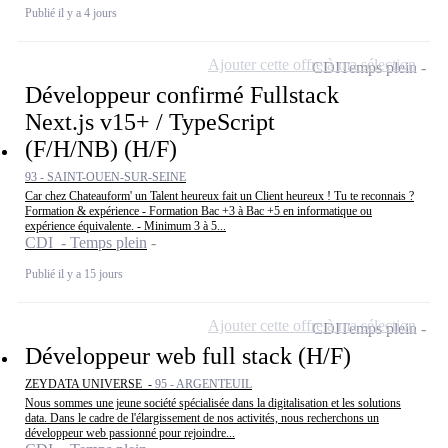
Publié il y a 4 jours
Ajouter cette offre à ma sélection
CDI
Temps plein
Développeur confirmé Fullstack
Next.js v15+ / TypeScript
(F/H/NB) (H/F)
93 - SAINT-OUEN-SUR-SEINE
Car chez Chateauform' un Talent heureux fait un Client heureux ! Tu te reconnais ?
Formation & expérience - Formation Bac +3 à Bac +5 en informatique ou
expérience équivalente. - Minimum 3 à 5...
CDI - Temps plein
Publié il y a 15 jours
Ajouter cette offre à ma sélection
CDI
Temps plein
Développeur web full stack (H/F)
ZEYDATA UNIVERSE -
95 - ARGENTEUIL
Nous sommes une jeune société spécialisée dans la digitalisation et les solutions
data. Dans le cadre de l'élargissement de nos activités, nous recherchons un
développeur web passionné pour rejoindre...