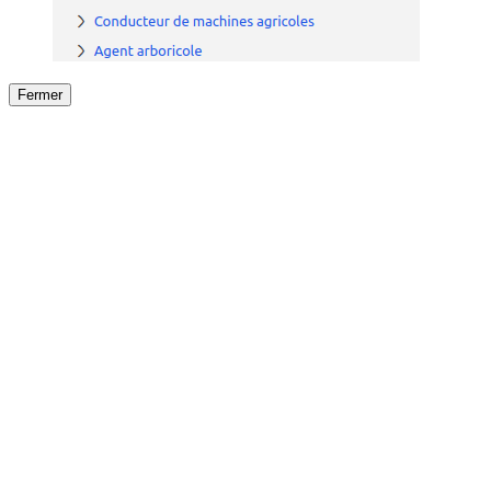
Fermer
Fermer
le détail de l'offre
/
Offre
sur
Offre précéden