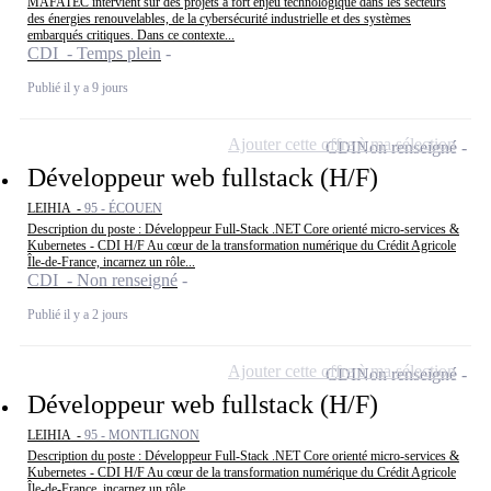
MAFATEC intervient sur des projets à fort enjeu technologique dans les secteurs
des énergies renouvelables, de la cybersécurité industrielle et des systèmes
embarqués critiques. Dans ce contexte...
CDI - Temps plein
Publié il y a 9 jours
Ajouter cette offre à ma sélection
CDI
Non renseigné
Développeur web fullstack (H/F)
LEIHIA -
95 - ÉCOUEN
Description du poste : Développeur Full-Stack .NET Core orienté micro-services &
Kubernetes - CDI H/F Au cœur de la transformation numérique du Crédit Agricole
Île-de-France, incarnez un rôle...
CDI - Non renseigné
Publié il y a 2 jours
Ajouter cette offre à ma sélection
CDI
Non renseigné
Développeur web fullstack (H/F)
LEIHIA -
95 - MONTLIGNON
Description du poste : Développeur Full-Stack .NET Core orienté micro-services &
Kubernetes - CDI H/F Au cœur de la transformation numérique du Crédit Agricole
Île-de-France, incarnez un rôle...