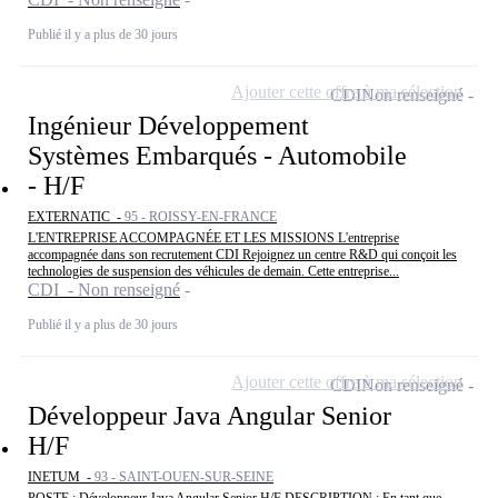
Publié il y a plus de 30 jours
Ajouter cette offre à ma sélection
CDI
Non renseigné
Ingénieur Développement
Systèmes Embarqués - Automobile
- H/F
EXTERNATIC -
95 - ROISSY-EN-FRANCE
L'ENTREPRISE ACCOMPAGNÉE ET LES MISSIONS L'entreprise
accompagnée dans son recrutement CDI Rejoignez un centre R&D qui conçoit les
technologies de suspension des véhicules de demain. Cette entreprise...
CDI - Non renseigné
Publié il y a plus de 30 jours
Ajouter cette offre à ma sélection
CDI
Non renseigné
Développeur Java Angular Senior
H/F
INETUM -
93 - SAINT-OUEN-SUR-SEINE