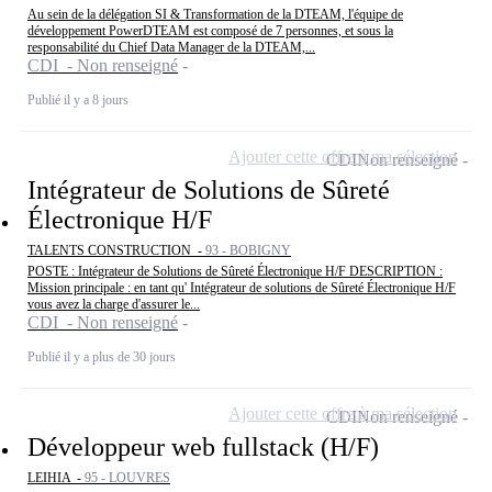
Au sein de la délégation SI & Transformation de la DTEAM, l'équipe de
développement PowerDTEAM est composé de 7 personnes, et sous la
responsabilité du Chief Data Manager de la DTEAM,...
CDI - Non renseigné
Publié il y a 8 jours
Ajouter cette offre à ma sélection
CDI
Non renseigné
Intégrateur de Solutions de Sûreté
Électronique H/F
TALENTS CONSTRUCTION -
93 - BOBIGNY
POSTE : Intégrateur de Solutions de Sûreté Électronique H/F DESCRIPTION :
Mission principale : en tant qu' Intégrateur de solutions de Sûreté Électronique H/F
vous avez la charge d'assurer le...
CDI - Non renseigné
Publié il y a plus de 30 jours
Ajouter cette offre à ma sélection
CDI
Non renseigné
Développeur web fullstack (H/F)
LEIHIA -
95 - LOUVRES