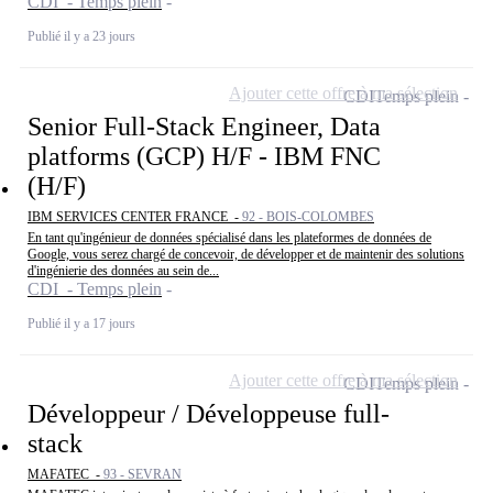
CDI - Temps plein
Publié il y a 23 jours
Ajouter cette offre à ma sélection
CDI
Temps plein
Senior Full-Stack Engineer, Data
platforms (GCP) H/F - IBM FNC
(H/F)
IBM SERVICES CENTER FRANCE -
92 - BOIS-COLOMBES
En tant qu'ingénieur de données spécialisé dans les plateformes de données de
Google, vous serez chargé de concevoir, de développer et de maintenir des solutions
d'ingénierie des données au sein de...
CDI - Temps plein
Publié il y a 17 jours
Ajouter cette offre à ma sélection
CDI
Temps plein
Développeur / Développeuse full-
stack
MAFATEC -
93 - SEVRAN