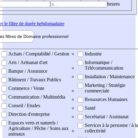
heures
er
le filtre de durée hebdomadaire
les filtres de
Domaine pro
fessionnel
ne professionel
Achats / Comptabilité / Gestion
Industrie
Arts / Artisanat d'art
Informatique /
Télécommunication
Banque / Assurance
Installation / Maintenance
Bâtiment / Travaux Publics
Marketing / Stratégie
Commerce / Vente
commerciale
Communication / Multimédia
Ressources Humaines
Conseil / Etudes
Santé
Direction d'entreprise
Secrétariat / Assistanat
Espaces verts et naturels /
Services à la personne / à l
Agriculture / Pêche / Soins aux
collectivité
animaux