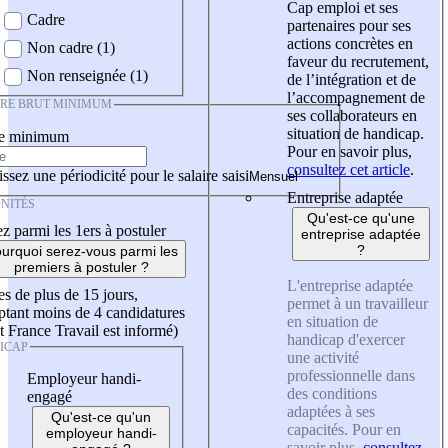
Cap emploi et ses
Cadre
partenaires pour ses
actions concrètes en
Non cadre (1)
faveur du recrutement,
Non renseignée (1)
de l’intégration et de
l’accompagnement de
IRE BRUT MINIMUM
ses collaborateurs en
situation de handicap.
re minimum
Pour en savoir plus,
consultez cet article
.
ssez une périodicité pour le salaire saisi
Entreprise adaptée
NITÉS
Qu'est-ce qu'une
z parmi les 1ers à postuler
entreprise adaptée
?
urquoi serez-vous parmi les
premiers à postuler ?
L'entreprise adaptée
es de plus de 15 jours,
permet à un travailleur
tant moins de 4 candidatures
en situation de
t France Travail est informé)
handicap d'exercer
ICAP
une activité
professionnelle dans
Employeur handi-
des conditions
engagé
adaptées à ses
Qu'est-ce qu'un
capacités. Pour en
employeur handi-
savoir plus,
consultez