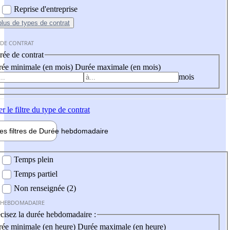
Reprise d'entreprise
plus
de types de contrat
 DE CONTRAT
ée de contrat
ée minimale (en mois)
Durée maximale (en mois)
mois
er
le filtre du type de contrat
les filtres de
Durée hebdo
madaire
 hebdomadaire
Temps plein
Temps partiel
Non renseignée (2)
 HEBDOMADAIRE
cisez la durée hebdomadaire :
ée minimale (en heure)
Durée maximale (en heure)