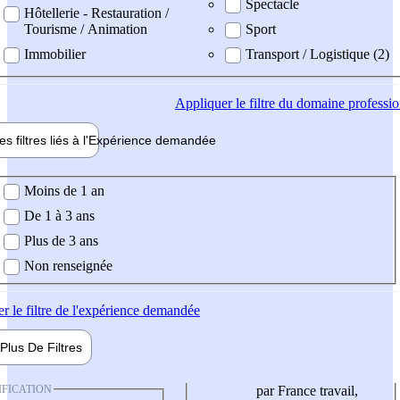
Spectacle
Hôtellerie - Restauration /
Tourisme / Animation
Sport
Immobilier
Transport / Logistique (2)
Appliquer
le filtre du domaine professi
es filtres liés à l'
Expérience
demandée
ience demandée
Moins de 1 an
De 1 à 3 ans
Plus de 3 ans
Non renseignée
er
le filtre de l'expérience demandée
Plus De
Filtres
IFICATION
par France travail,