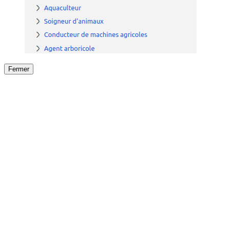
Fermer
Fermer
le détail de l'offre
/
Offre
sur
Offre précéden