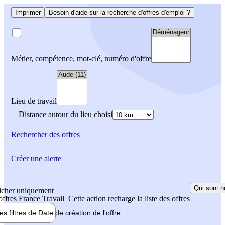
Imprimer
Besoin d'aide sur la recherche d'offres d'emploi ?
Métier, compétence, mot-clé, numéro d'offre
Lieu de travail
Distance autour du lieu choisi
Rechercher
des offres
Créer une alerte
Qui sont n
icher uniquement
 offres France Travail
Cette action recharge la liste des offres
les filtres de
Date de création
de l'offre