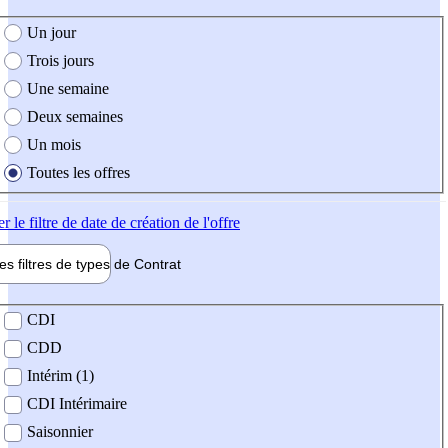
e création de l'offre
Un jour
Trois jours
Une semaine
Deux semaines
Un mois
Toutes les offres
er
le filtre de date de création de l'offre
les filtres de types de
Contrat
de contrat
CDI
CDD
Intérim (1)
CDI Intérimaire
Saisonnier