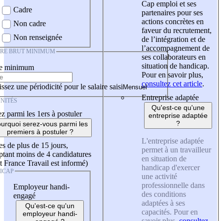
Cap emploi et ses
Cadre
partenaires pour ses
actions concrètes en
Non cadre
faveur du recrutement,
Non renseignée
de l’intégration et de
l’accompagnement de
IRE BRUT MINIMUM
ses collaborateurs en
situation de handicap.
re minimum
Pour en savoir plus,
consultez cet article
.
ssez une périodicité pour le salaire saisi
Entreprise adaptée
NITÉS
Qu'est-ce qu'une
z parmi les 1ers à postuler
entreprise adaptée
?
urquoi serez-vous parmi les
premiers à postuler ?
L'entreprise adaptée
es de plus de 15 jours,
permet à un travailleur
tant moins de 4 candidatures
en situation de
t France Travail est informé)
handicap d'exercer
ICAP
une activité
professionnelle dans
Employeur handi-
des conditions
engagé
adaptées à ses
Qu'est-ce qu'un
capacités. Pour en
employeur handi-
savoir plus,
consultez