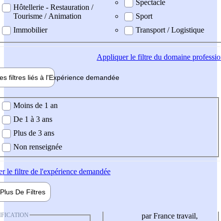
Spectacle
Hôtellerie - Restauration /
Tourisme / Animation
Sport
Immobilier
Transport / Logistique
Appliquer
le filtre du domaine professi
es filtres liés à l'
Expérience
demandée
ience demandée
Moins de 1 an
De 1 à 3 ans
Plus de 3 ans
Non renseignée
er
le filtre de l'expérience demandée
Plus De
Filtres
IFICATION
par France travail,