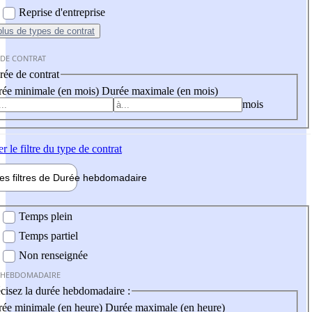
Reprise d'entreprise
plus
de types de contrat
 DE CONTRAT
ée de contrat
ée minimale (en mois)
Durée maximale (en mois)
mois
er
le filtre du type de contrat
les filtres de
Durée hebdo
madaire
 hebdomadaire
Temps plein
Temps partiel
Non renseignée
 HEBDOMADAIRE
cisez la durée hebdomadaire :
ée minimale (en heure)
Durée maximale (en heure)