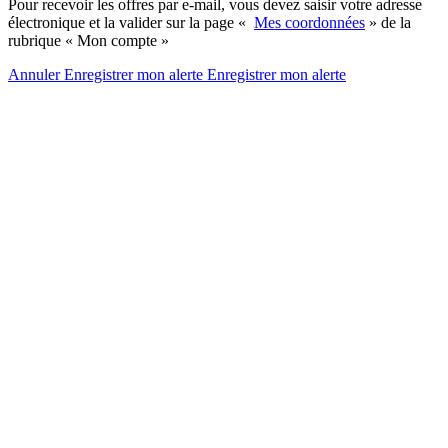
Pour recevoir les offres par e-mail, vous devez saisir votre adresse
électronique et la valider sur la page «
Mes coordonnées
» de la
rubrique « Mon compte »
Annuler
Enregistrer mon alerte
Enregistrer
mon alerte