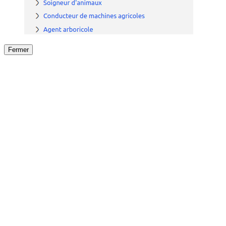
Fermer
Fermer
le détail de l'offre
/
Offre
sur
Offre précéden