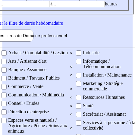
heures
er
le filtre de durée hebdomadaire
les filtres de
Domaine pro
fessionnel
ne professionel
Achats / Comptabilité / Gestion
Industrie
Arts / Artisanat d'art
Informatique /
Télécommunication
Banque / Assurance
Installation / Maintenance
Bâtiment / Travaux Publics
Marketing / Stratégie
Commerce / Vente
commerciale
Communication / Multimédia
Ressources Humaines
Conseil / Etudes
Santé
Direction d'entreprise
Secrétariat / Assistanat
Espaces verts et naturels /
Services à la personne / à l
Agriculture / Pêche / Soins aux
collectivité
animaux