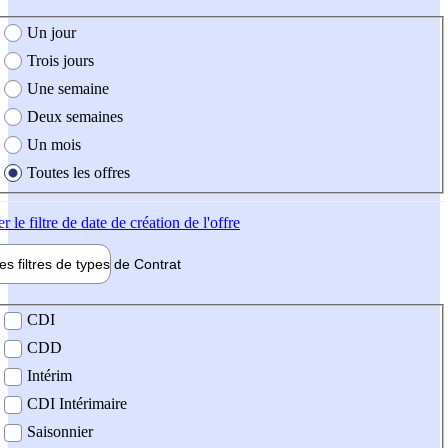
e création de l'offre
Un jour
Trois jours
Une semaine
Deux semaines
Un mois
Toutes les offres
er
le filtre de date de création de l'offre
les filtres de types de
Contrat
de contrat
CDI
CDD
Intérim
CDI Intérimaire
Saisonnier