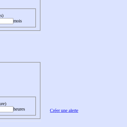
s)
mois
ure)
heures
Créer une alerte