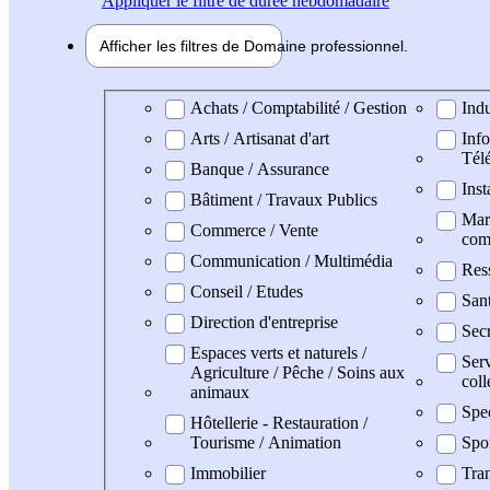
Appliquer
le filtre de durée hebdomadaire
Afficher les filtres de
Domaine pro
fessionnel
Domaine professionel
Achats / Comptabilité / Gestion
Indu
Arts / Artisanat d'art
Info
Tél
Banque / Assurance
Inst
Bâtiment / Travaux Publics
Mark
Commerce / Vente
com
Communication / Multimédia
Res
Conseil / Etudes
San
Direction d'entreprise
Secr
Espaces verts et naturels /
Serv
Agriculture / Pêche / Soins aux
coll
animaux
Spe
Hôtellerie - Restauration /
Tourisme / Animation
Spo
Immobilier
Tran