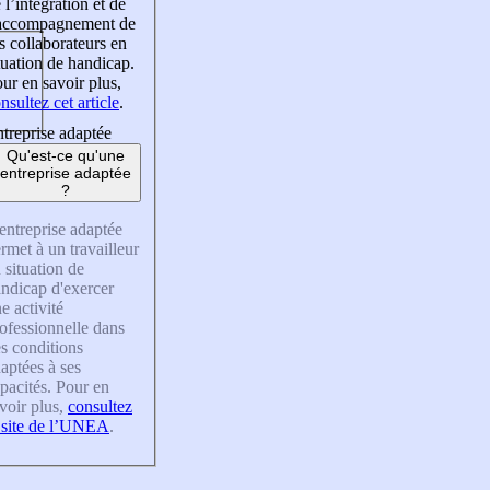
 l’intégration et de
’accompagnement de
s collaborateurs en
tuation de handicap.
ur en savoir plus,
nsultez cet article
.
treprise adaptée
Qu'est-ce qu'une
entreprise adaptée
?
entreprise adaptée
rmet à un travailleur
 situation de
ndicap d'exercer
e activité
ofessionnelle dans
s conditions
aptées à ses
pacités. Pour en
voir plus,
consultez
 site de l’UNEA
.