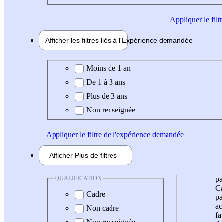
Appliquer
le fil
Afficher les filtres liés à l'
Expérience
demandée
Expérience demandée
Moins de 1 an
De 1 à 3 ans
Plus de 3 ans
Non renseignée
Appliquer
le filtre de l'expérience demandée
Afficher
Plus de
filtres
QUALIFICATION
pa
Ca
Cadre
pa
ac
Non cadre
fa
Non renseignée