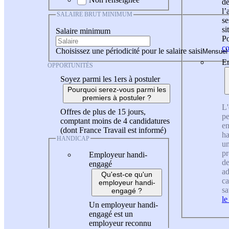
de
l
SALAIRE BRUT MINIMUM
se
si
Salaire minimum
Po
co
Choisissez une périodicité pour le salaire saisi
En
OPPORTUNITÉS
Soyez parmi les 1ers à postuler
Pourquoi serez-vous parmi les
premiers à postuler ?
L'
Offres de plus de 15 jours,
pe
comptant moins de 4 candidatures
en
(dont France Travail est informé)
ha
HANDICAP
un
pr
Employeur handi-
de
engagé
ad
Qu'est-ce qu'un
ca
employeur handi-
sa
engagé ?
le
Un employeur handi-
engagé est un
employeur reconnu