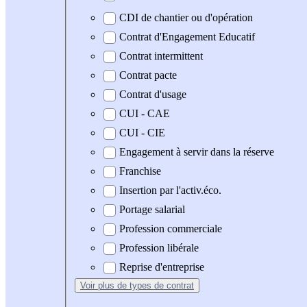
CDI de chantier ou d'opération
Contrat d'Engagement Educatif
Contrat intermittent
Contrat pacte
Contrat d'usage
CUI - CAE
CUI - CIE
Engagement à servir dans la réserve
Franchise
Insertion par l'activ.éco.
Portage salarial
Profession commerciale
Profession libérale
Reprise d'entreprise
Voir plus
de types de contrat