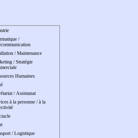
strie
rmatique /
écommunication
allation / Maintenance
eting / Stratégie
merciale
sources Humaines
té
étariat / Assistanat
ices à la personne / à la
ectivité
ctacle
rt
sport / Logistique