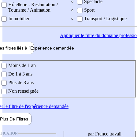
Spectacle
Hôtellerie - Restauration /
Tourisme / Animation
Sport
Immobilier
Transport / Logistique
Appliquer
le filtre du domaine professi
es filtres liés à l'
Expérience
demandée
ience demandée
Moins de 1 an
De 1 à 3 ans
Plus de 3 ans
Non renseignée
er
le filtre de l'expérience demandée
Plus De
Filtres
IFICATION
par France travail,