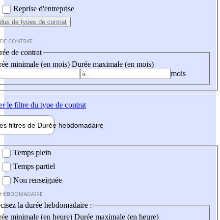
Reprise d'entreprise
plus
de types de contrat
 DE CONTRAT
ée de contrat
ée minimale (en mois)
Durée maximale (en mois)
mois
er
le filtre du type de contrat
les filtres de
Durée hebdo
madaire
 hebdomadaire
Temps plein
Temps partiel
Non renseignée
 HEBDOMADAIRE
cisez la durée hebdomadaire :
ée minimale (en heure)
Durée maximale (en heure)