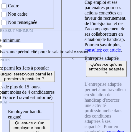
Cap emploi et ses
Cadre
partenaires pour ses
actions concrètes en
Non cadre
faveur du recrutement,
Non renseignée
de l’intégration et de
l’accompagnement de
IRE BRUT MINIMUM
ses collaborateurs en
situation de handicap.
re minimum
Pour en savoir plus,
consultez cet article
.
ssez une périodicité pour le salaire saisi
Entreprise adaptée
NITÉS
Qu'est-ce qu'une
z parmi les 1ers à postuler
entreprise adaptée
?
urquoi serez-vous parmi les
premiers à postuler ?
L'entreprise adaptée
es de plus de 15 jours,
permet à un travailleur
tant moins de 4 candidatures
en situation de
t France Travail est informé)
handicap d'exercer
ICAP
une activité
professionnelle dans
Employeur handi-
des conditions
engagé
adaptées à ses
Qu'est-ce qu'un
capacités. Pour en
employeur handi-
savoir plus,
consultez