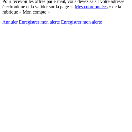
Pour recevoir les offres par e-mail, vous devez saisir votre adresse
électronique et la valider sur la page «
Mes coordonnées
» de la
rubrique « Mon compte »
Annuler
Enregistrer mon alerte
Enregistrer
mon alerte