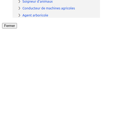
Fermer
Fermer
le détail de l'offre
/
Offre
sur
Offre précéden