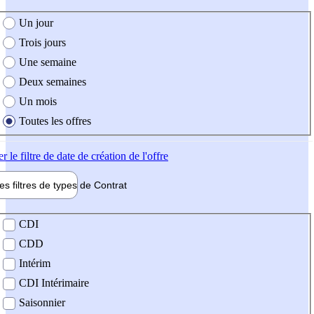
e création de l'offre
Un jour
Trois jours
Une semaine
Deux semaines
Un mois
Toutes les offres
er
le filtre de date de création de l'offre
les filtres de types de
Contrat
de contrat
CDI
CDD
Intérim
CDI Intérimaire
Saisonnier