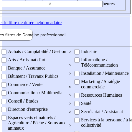
heures
er
le filtre de durée hebdomadaire
les filtres de
Domaine pro
fessionnel
ne professionel
Achats / Comptabilité / Gestion
Industrie
Arts / Artisanat d'art
Informatique /
Télécommunication
Banque / Assurance
Installation / Maintenance
Bâtiment / Travaux Publics
Marketing / Stratégie
Commerce / Vente
commerciale
Communication / Multimédia
Ressources Humaines
Conseil / Etudes
Santé
Direction d'entreprise
Secrétariat / Assistanat
Espaces verts et naturels /
Services à la personne / à l
Agriculture / Pêche / Soins aux
collectivité
animaux