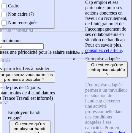
Cap emploi et ses
Cadre
partenaires pour ses
actions concrètes en
Non cadre (7)
faveur du recrutement,
Non renseignée
de l’intégration et de
l’accompagnement de
IRE BRUT MINIMUM
ses collaborateurs en
situation de handicap.
re minimum
Pour en savoir plus,
consultez cet article
.
ssez une périodicité pour le salaire saisi
Entreprise adaptée
NITÉS
Qu'est-ce qu'une
z parmi les 1ers à postuler
entreprise adaptée
?
urquoi serez-vous parmi les
premiers à postuler ?
L'entreprise adaptée
es de plus de 15 jours,
permet à un travailleur
tant moins de 4 candidatures
en situation de
t France Travail est informé)
handicap d'exercer
ICAP
une activité
professionnelle dans
Employeur handi-
des conditions
engagé
adaptées à ses
Qu'est-ce qu'un
capacités. Pour en
employeur handi-
savoir plus,
consultez