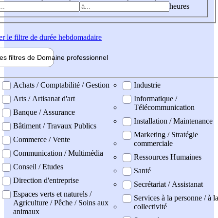
heures
er
le filtre de durée hebdomadaire
les filtres de
Domaine pro
fessionnel
ne professionel
Achats / Comptabilité / Gestion
Industrie
Arts / Artisanat d'art
Informatique /
Télécommunication
Banque / Assurance
Installation / Maintenance
Bâtiment / Travaux Publics
Marketing / Stratégie
Commerce / Vente
commerciale
Communication / Multimédia
Ressources Humaines
Conseil / Etudes
Santé
Direction d'entreprise
Secrétariat / Assistanat
Espaces verts et naturels /
Services à la personne / à l
Agriculture / Pêche / Soins aux
collectivité
animaux