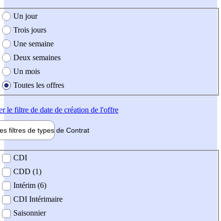
e création de l'offre
Un jour
Trois jours
Une semaine
Deux semaines
Un mois
Toutes les offres
er
le filtre de date de création de l'offre
les filtres de types de
Contrat
de contrat
CDI
CDD (1)
Intérim (6)
CDI Intérimaire
Saisonnier