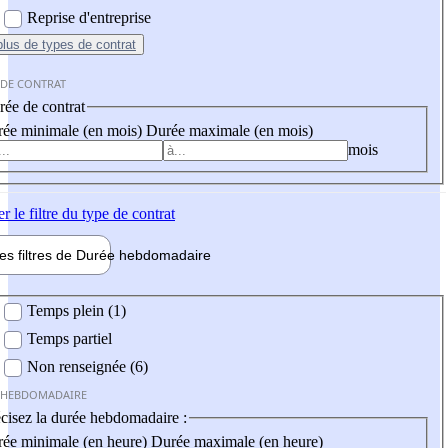
Reprise d'entreprise
plus
de types de contrat
 DE CONTRAT
ée de contrat
ée minimale (en mois)
Durée maximale (en mois)
mois
er
le filtre du type de contrat
les filtres de
Durée hebdo
madaire
 hebdomadaire
Temps plein (1)
Temps partiel
Non renseignée (6)
 HEBDOMADAIRE
cisez la durée hebdomadaire :
ée minimale (en heure)
Durée maximale (en heure)