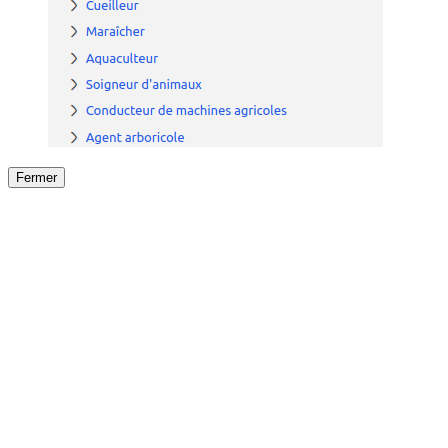
Fermer
Fermer
le détail de l'offre
/
Offre
sur
Offre précéden