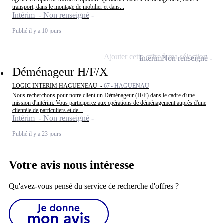
transport, dans le montage de mobilier et dans...
Intérim - Non renseigné
Publié il y a 10 jours
Ajouter cette offre à ma sélection
Intérim
Non renseigné
Déménageur H/F/X
LOGIC INTERIM HAGUENEAU -
67 - HAGUENAU
Nous recherchons pour notre client un Déménageur (H/F) dans le cadre d'une
mission d'intérim. Vous participerez aux opérations de déménagement auprès d'une
clientèle de particuliers et de...
Intérim - Non renseigné
Publié il y a 23 jours
Votre avis nous intéresse
Qu'avez-vous pensé du service de recherche d'offres ?