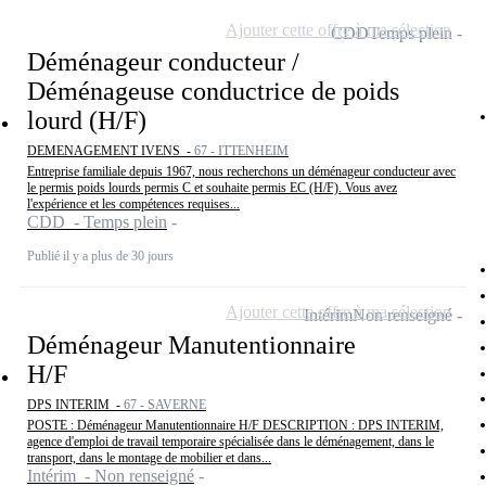
Ajouter cette offre à ma sélection
CDD
Temps plein
Déménageur conducteur /
Déménageuse conductrice de poids
lourd (H/F)
DEMENAGEMENT IVENS -
67 - ITTENHEIM
Entreprise familiale depuis 1967, nous recherchons un déménageur conducteur avec
le permis poids lourds permis C et souhaite permis EC (H/F). Vous avez
l'expérience et les compétences requises...
CDD - Temps plein
Publié il y a plus de 30 jours
Ajouter cette offre à ma sélection
Intérim
Non renseigné
Déménageur Manutentionnaire
H/F
DPS INTERIM -
67 - SAVERNE
POSTE : Déménageur Manutentionnaire H/F DESCRIPTION : DPS INTERIM,
agence d'emploi de travail temporaire spécialisée dans le déménagement, dans le
transport, dans le montage de mobilier et dans...
Intérim - Non renseigné