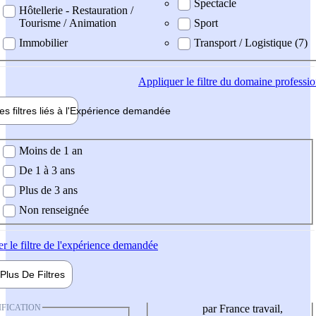
Spectacle
Hôtellerie - Restauration /
Tourisme / Animation
Sport
Immobilier
Transport / Logistique (7)
Appliquer
le filtre du domaine professi
es filtres liés à l'
Expérience
demandée
ience demandée
Moins de 1 an
De 1 à 3 ans
Plus de 3 ans
Non renseignée
er
le filtre de l'expérience demandée
Plus De
Filtres
IFICATION
par France travail,