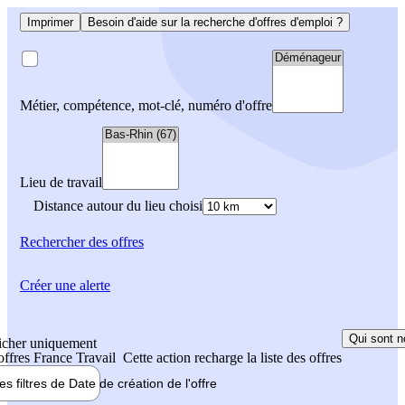
Imprimer
Besoin d'aide sur la recherche d'offres d'emploi ?
Métier, compétence, mot-clé, numéro d'offre
Lieu de travail
Distance autour du lieu choisi
Rechercher
des offres
Créer une alerte
Qui sont n
icher uniquement
 offres France Travail
Cette action recharge la liste des offres
les filtres de
Date de création
de l'offre