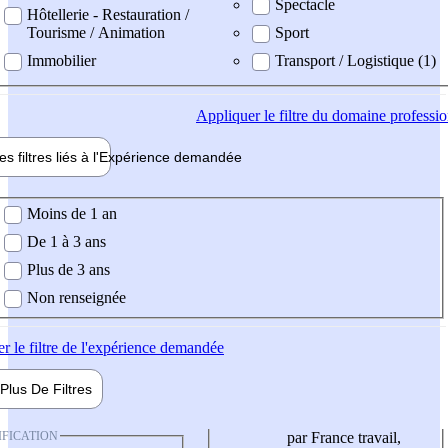
Spectacle
Hôtellerie - Restauration /
Tourisme / Animation
Sport
Immobilier
Transport / Logistique (1)
Appliquer
le filtre du domaine professi
es filtres liés à l'
Expérience
demandée
ience demandée
Moins de 1 an
De 1 à 3 ans
Plus de 3 ans
Non renseignée
er
le filtre de l'expérience demandée
Plus De
Filtres
IFICATION
par France travail,