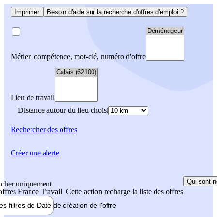
Imprimer
Besoin d'aide sur la recherche d'offres d'emploi ?
Métier, compétence, mot-clé, numéro d'offre
Lieu de travail
Distance autour du lieu choisi
Rechercher
des offres
Créer une alerte
Qui sont n
icher uniquement
 offres France Travail
Cette action recharge la liste des offres
les filtres de
Date de création
de l'offre