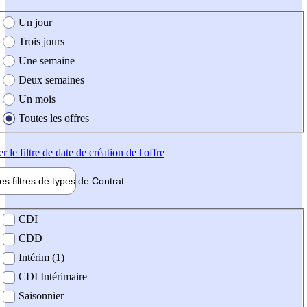
e création de l'offre
Un jour
Trois jours
Une semaine
Deux semaines
Un mois
Toutes les offres
er
le filtre de date de création de l'offre
les filtres de types de
Contrat
de contrat
CDI
CDD
Intérim (1)
CDI Intérimaire
Saisonnier