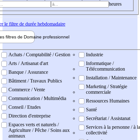
heures
er
le filtre de durée hebdomadaire
les filtres de
Domaine pro
fessionnel
ne professionel
Achats / Comptabilité / Gestion
Industrie
Arts / Artisanat d'art
Informatique /
Télécommunication
Banque / Assurance
Installation / Maintenance
Bâtiment / Travaux Publics
Marketing / Stratégie
Commerce / Vente
commerciale
Communication / Multimédia
Ressources Humaines
Conseil / Etudes
Santé
Direction d'entreprise
Secrétariat / Assistanat
Espaces verts et naturels /
Services à la personne / à l
Agriculture / Pêche / Soins aux
collectivité
animaux