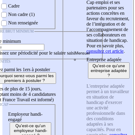
Cap emploi et ses
Cadre
partenaires pour ses
actions concrètes en
Non cadre (1)
faveur du recrutement,
Non renseignée
de l’intégration et de
l’accompagnement de
IRE BRUT MINIMUM
ses collaborateurs en
situation de handicap.
re minimum
Pour en savoir plus,
consultez cet article
.
ssez une périodicité pour le salaire saisi
Entreprise adaptée
NITÉS
Qu'est-ce qu'une
z parmi les 1ers à postuler
entreprise adaptée
?
urquoi serez-vous parmi les
premiers à postuler ?
L'entreprise adaptée
es de plus de 15 jours,
permet à un travailleur
tant moins de 4 candidatures
en situation de
t France Travail est informé)
handicap d'exercer
ICAP
une activité
professionnelle dans
Employeur handi-
des conditions
engagé
adaptées à ses
Qu'est-ce qu'un
capacités. Pour en
employeur handi-
savoir plus,
consultez