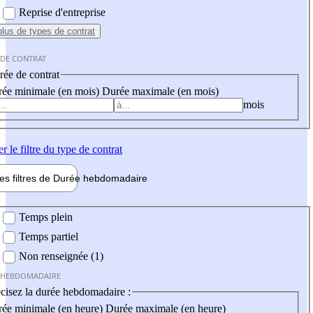
Reprise d'entreprise
plus
de types de contrat
 DE CONTRAT
ée de contrat
ée minimale (en mois)
Durée maximale (en mois)
mois
er
le filtre du type de contrat
les filtres de
Durée hebdo
madaire
 hebdomadaire
Temps plein
Temps partiel
Non renseignée (1)
 HEBDOMADAIRE
cisez la durée hebdomadaire :
ée minimale (en heure)
Durée maximale (en heure)