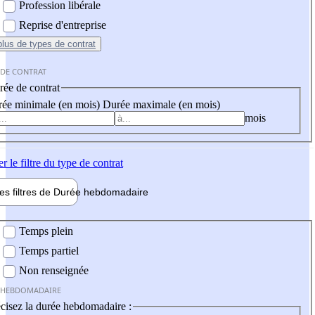
Profession libérale
Reprise d'entreprise
plus
de types de contrat
 DE CONTRAT
ée de contrat
ée minimale (en mois)
Durée maximale (en mois)
mois
er
le filtre du type de contrat
les filtres de
Durée hebdo
madaire
 hebdomadaire
Temps plein
Temps partiel
Non renseignée
 HEBDOMADAIRE
cisez la durée hebdomadaire :