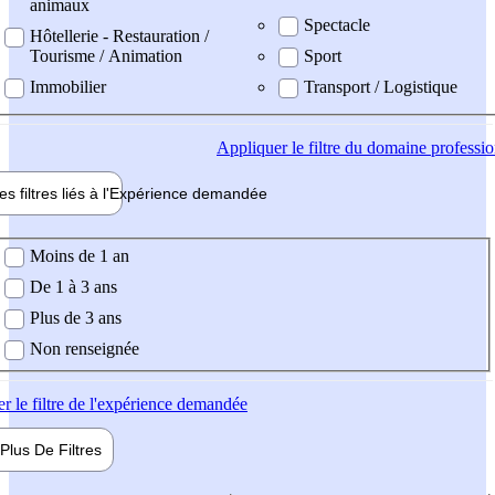
animaux
Spectacle
Hôtellerie - Restauration /
Tourisme / Animation
Sport
Immobilier
Transport / Logistique
Appliquer
le filtre du domaine professi
es filtres liés à l'
Expérience
demandée
ience demandée
Moins de 1 an
De 1 à 3 ans
Plus de 3 ans
Non renseignée
er
le filtre de l'expérience demandée
Plus De
Filtres