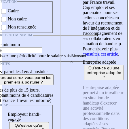
IFICATION
par France travail,
Cap emploi et ses
Cadre
partenaires pour ses
actions concrètes en
Non cadre
faveur du recrutement,
Non renseignée
de l’intégration et de
l’accompagnement de
IRE BRUT MINIMUM
ses collaborateurs en
situation de handicap.
re minimum
Pour en savoir plus,
consultez cet article
.
ssez une périodicité pour le salaire saisi
Entreprise adaptée
NITÉS
Qu'est-ce qu'une
z parmi les 1ers à postuler
entreprise adaptée
?
urquoi serez-vous parmi les
premiers à postuler ?
L'entreprise adaptée
es de plus de 15 jours,
permet à un travailleur
tant moins de 4 candidatures
en situation de
t France Travail est informé)
handicap d'exercer
ICAP
une activité
professionnelle dans
Employeur handi-
des conditions
engagé
adaptées à ses
Qu'est-ce qu'un
capacités. Pour en