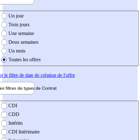
e création de l'offre
Un jour
Trois jours
Une semaine
Deux semaines
Un mois
Toutes les offres
er
le filtre de date de création de l'offre
les filtres de types de
Contrat
de contrat
CDI
CDD
Intérim
CDI Intérimaire