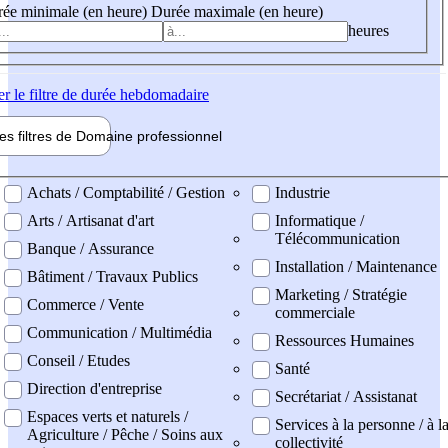
ée minimale (en heure)
Durée maximale (en heure)
heures
er
le filtre de durée hebdomadaire
les filtres de
Domaine pro
fessionnel
ne professionel
Achats / Comptabilité / Gestion
Industrie
Arts / Artisanat d'art
Informatique /
Télécommunication
Banque / Assurance
Installation / Maintenance
Bâtiment / Travaux Publics
Marketing / Stratégie
Commerce / Vente
commerciale
Communication / Multimédia
Ressources Humaines
Conseil / Etudes
Santé
Direction d'entreprise
Secrétariat / Assistanat
Espaces verts et naturels /
Services à la personne / à l
Agriculture / Pêche / Soins aux
collectivité