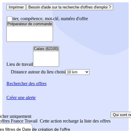
Imprimer
Besoin d'aide sur la recherche d'offres d'emploi ?
Métier, compétence, mot-clé, numéro d'offre
Lieu de travail
Distance autour du lieu choisi
Rechercher
des offres
Créer une alerte
Qui sont n
icher uniquement
 offres France Travail
Cette action recharge la liste des offres
les filtres de
Date de création
de l'offre