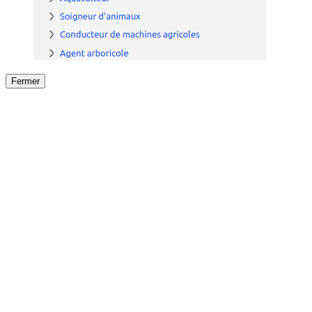
Fermer
Fermer
le détail de l'offre
/
Offre
sur
Offre précéden