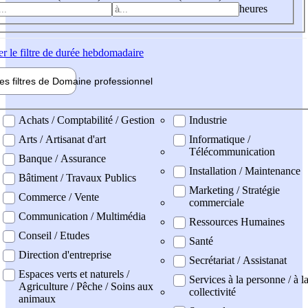
heures
er
le filtre de durée hebdomadaire
les filtres de
Domaine pro
fessionnel
ne professionel
Achats / Comptabilité / Gestion
Industrie
Arts / Artisanat d'art
Informatique /
Télécommunication
Banque / Assurance
Installation / Maintenance
Bâtiment / Travaux Publics
Marketing / Stratégie
Commerce / Vente
commerciale
Communication / Multimédia
Ressources Humaines
Conseil / Etudes
Santé
Direction d'entreprise
Secrétariat / Assistanat
Espaces verts et naturels /
Services à la personne / à l
Agriculture / Pêche / Soins aux
collectivité
animaux