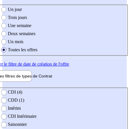
e création de l'offre
Un jour
Trois jours
Une semaine
Deux semaines
Un mois
Toutes les offres
er
le filtre de date de création de l'offre
les filtres de types de
Contrat
de contrat
CDI (4)
CDD (1)
Intérim
CDI Intérimaire
Saisonnier