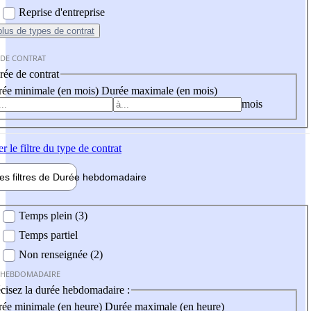
Reprise d'entreprise
plus
de types de contrat
 DE CONTRAT
ée de contrat
ée minimale (en mois)
Durée maximale (en mois)
mois
er
le filtre du type de contrat
les filtres de
Durée hebdo
madaire
 hebdomadaire
Temps plein (3)
Temps partiel
Non renseignée (2)
 HEBDOMADAIRE
cisez la durée hebdomadaire :
ée minimale (en heure)
Durée maximale (en heure)