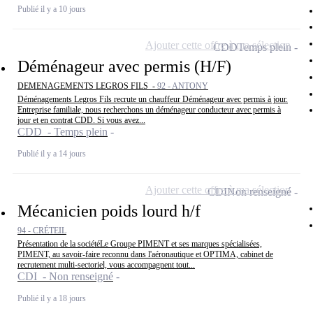
Publié il y a 10 jours
Ajouter cette offre à ma sélection
CDD
Temps plein
Déménageur avec permis (H/F)
DEMENAGEMENTS LEGROS FILS -
92 - ANTONY
Déménagements Legros Fils recrute un chauffeur Déménageur avec permis à jour.
Entreprise familiale, nous recherchons un déménageur conducteur avec permis à
jour et en contrat CDD. Si vous avez...
CDD - Temps plein
Publié il y a 14 jours
Ajouter cette offre à ma sélection
CDI
Non renseigné
Mécanicien poids lourd h/f
94 - CRÉTEIL
Présentation de la sociétéLe Groupe PIMENT et ses marques spécialisées,
PIMENT, au savoir-faire reconnu dans l'aéronautique et OPTIMA, cabinet de
recrutement multi-sectoriel, vous accompagnent tout...
CDI - Non renseigné
Publié il y a 18 jours