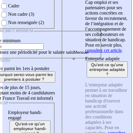
Cap emploi et ses
Cadre
partenaires pour ses
actions concrètes en
Non cadre (3)
faveur du recrutement,
Non renseignée (2)
de l’intégration et de
l’accompagnement de
IRE BRUT MINIMUM
ses collaborateurs en
situation de handicap.
re minimum
Pour en savoir plus,
consultez cet article
.
ssez une périodicité pour le salaire saisi
Entreprise adaptée
NITÉS
Qu'est-ce qu'une
z parmi les 1ers à postuler
entreprise adaptée
?
urquoi serez-vous parmi les
premiers à postuler ?
L'entreprise adaptée
es de plus de 15 jours,
permet à un travailleur
tant moins de 4 candidatures
en situation de
t France Travail est informé)
handicap d'exercer
ICAP
une activité
professionnelle dans
Employeur handi-
des conditions
engagé
adaptées à ses
Qu'est-ce qu'un
capacités. Pour en
employeur handi-
savoir plus,
consultez