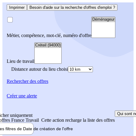
Imprimer
Besoin d'aide sur la recherche d'offres d'emploi ?
Métier, compétence, mot-clé, numéro d'offre
Lieu de travail
Distance autour du lieu choisi
Rechercher
des offres
Créer une alerte
Qui sont n
icher uniquement
 offres France Travail
Cette action recharge la liste des offres
les filtres de
Date de création
de l'offre