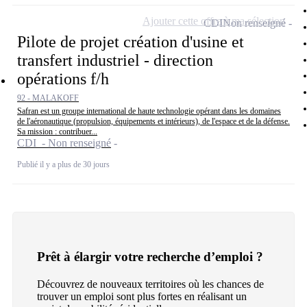
Ajouter cette offre à ma sélection
CDI
Non renseigné
Pilote de projet création d'usine et
transfert industriel - direction
opérations f/h
92 - MALAKOFF
Safran est un groupe international de haute technologie opérant dans les domaines
de l'aéronautique (propulsion, équipements et intérieurs), de l'espace et de la défense.
Sa mission : contribuer...
CDI - Non renseigné
Publié il y a plus de 30 jours
Prêt à élargir votre recherche d’emploi ?
Découvrez de nouveaux territoires où les chances de
trouver un emploi sont plus fortes en réalisant un