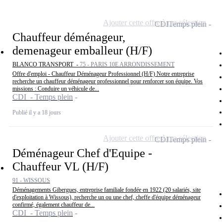
Ajouter cette offre à ma sélection
CDI
Temps plein
Chauffeur déménageur,
demenageur emballeur (H/F)
BLANCO TRANSPORT -
75 - PARIS 10E ARRONDISSEMENT
Offre d'emploi - Chauffeur Déménageur Professionnel (H/F) Notre entreprise
recherche un chauffeur déménageur professionnel pour renforcer son équipe. Vos
missions : Conduire un véhicule de...
CDI - Temps plein
Publié il y a 18 jours
Ajouter cette offre à ma sélection
CDI
Temps plein
Déménageur Chef d'Equipe -
Chauffeur VL (H/F)
91 - WISSOUS
Déménagements Gibergues, entreprise familiale fondée en 1922 (20 salariés, site
d'exploitation à Wissous), recherche un ou une chef, cheffe d'équipe déménageur
confirmé, également chauffeur de...
CDI - Temps plein