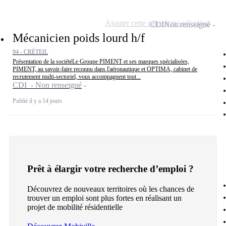
Ajouter cette offre à ma sélection
CDI
Non renseigné
Mécanicien poids lourd h/f
94 - CRÉTEIL
Présentation de la sociétéLe Groupe PIMENT et ses marques spécialisées,
PIMENT, au savoir-faire reconnu dans l'aéronautique et OPTIMA, cabinet de
recrutement multi-sectoriel, vous accompagnent tout...
CDI - Non renseigné
Publié il y a 14 jours
Prêt à élargir votre recherche d’emploi ?
Découvrez de nouveaux territoires où les chances de
trouver un emploi sont plus fortes en réalisant un
projet de mobilité résidentielle