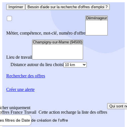
Imprimer
Besoin d'aide sur la recherche d'offres d'emploi ?
Métier, compétence, mot-clé, numéro d'offre
Lieu de travail
Distance autour du lieu choisi
Rechercher
des offres
Créer une alerte
Qui sont n
icher uniquement
 offres France Travail
Cette action recharge la liste des offres
les filtres de
Date de création
de l'offre