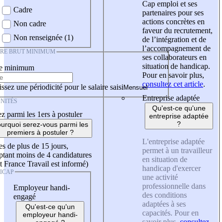
Cap emploi et ses
Cadre
partenaires pour ses
actions concrètes en
Non cadre
faveur du recrutement,
Non renseignée (1)
de l’intégration et de
l’accompagnement de
IRE BRUT MINIMUM
ses collaborateurs en
situation de handicap.
re minimum
Pour en savoir plus,
consultez cet article
.
ssez une périodicité pour le salaire saisi
Entreprise adaptée
NITÉS
Qu'est-ce qu'une
z parmi les 1ers à postuler
entreprise adaptée
?
urquoi serez-vous parmi les
premiers à postuler ?
L'entreprise adaptée
es de plus de 15 jours,
permet à un travailleur
tant moins de 4 candidatures
en situation de
t France Travail est informé)
handicap d'exercer
ICAP
une activité
professionnelle dans
Employeur handi-
des conditions
engagé
adaptées à ses
Qu'est-ce qu'un
capacités. Pour en
employeur handi-
savoir plus,
consultez