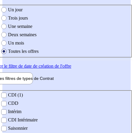
e création de l'offre
Un jour
Trois jours
Une semaine
Deux semaines
Un mois
Toutes les offres
er
le filtre de date de création de l'offre
les filtres de types de
Contrat
de contrat
CDI (1)
CDD
Intérim
CDI Intérimaire
Saisonnier