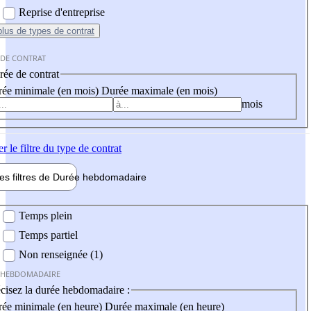
Reprise d'entreprise
plus
de types de contrat
 DE CONTRAT
ée de contrat
ée minimale (en mois)
Durée maximale (en mois)
mois
er
le filtre du type de contrat
les filtres de
Durée hebdo
madaire
 hebdomadaire
Temps plein
Temps partiel
Non renseignée (1)
 HEBDOMADAIRE
cisez la durée hebdomadaire :
ée minimale (en heure)
Durée maximale (en heure)