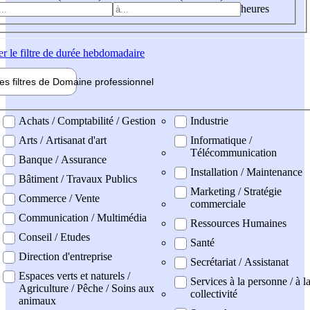
heures
er
le filtre de durée hebdomadaire
les filtres de
Domaine pro
fessionnel
ne professionel
Achats / Comptabilité / Gestion
Industrie
Arts / Artisanat d'art
Informatique /
Télécommunication
Banque / Assurance
Installation / Maintenance
Bâtiment / Travaux Publics
Marketing / Stratégie
Commerce / Vente
commerciale
Communication / Multimédia
Ressources Humaines
Conseil / Etudes
Santé
Direction d'entreprise
Secrétariat / Assistanat
Espaces verts et naturels /
Services à la personne / à l
Agriculture / Pêche / Soins aux
collectivité
animaux