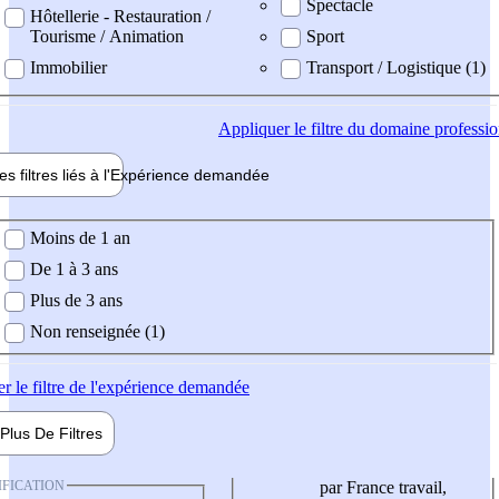
Spectacle
Hôtellerie - Restauration /
Tourisme / Animation
Sport
Immobilier
Transport / Logistique (1)
Appliquer
le filtre du domaine professi
es filtres liés à l'
Expérience
demandée
ience demandée
Moins de 1 an
De 1 à 3 ans
Plus de 3 ans
Non renseignée (1)
er
le filtre de l'expérience demandée
Plus De
Filtres
IFICATION
par France travail,