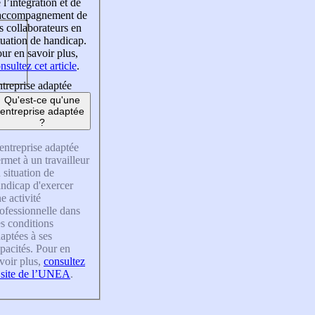
 l’intégration et de
’accompagnement de
s collaborateurs en
tuation de handicap.
ur en savoir plus,
nsultez cet article
.
treprise adaptée
Qu'est-ce qu'une
entreprise adaptée
?
entreprise adaptée
rmet à un travailleur
 situation de
ndicap d'exercer
e activité
ofessionnelle dans
s conditions
aptées à ses
pacités. Pour en
voir plus,
consultez
 site de l’UNEA
.