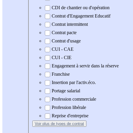
CDI de chantier ou d'opération
Contrat d'Engagement Educatif
Contrat intermittent
Contrat pacte
Contrat d'usage
CUI - CAE
CUI - CIE
Engagement à servir dans la réserve
Franchise
Insertion par l'activ.éco.
Portage salarial
Profession commerciale
Profession libérale
Reprise d'entreprise
Voir plus
de types de contrat