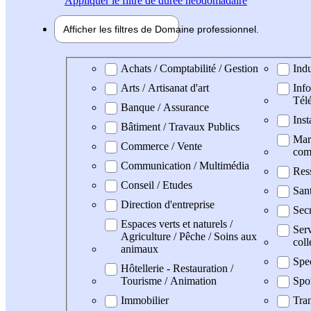
Appliquer
le filtre de durée hebdomadaire
Afficher les filtres de
Domaine pro
fessionnel
Domaine professionel
Achats / Comptabilité / Gestion
Indu
Arts / Artisanat d'art
Info
Tél
Banque / Assurance
Inst
Bâtiment / Travaux Publics
Mark
Commerce / Vente
com
Communication / Multimédia
Res
Conseil / Etudes
San
Direction d'entreprise
Secr
Espaces verts et naturels /
Serv
Agriculture / Pêche / Soins aux
coll
animaux
Spe
Hôtellerie - Restauration /
Tourisme / Animation
Spo
Immobilier
Tran