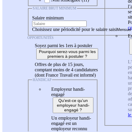
de
l
SALAIRE BRUT MINIMUM
se
si
Salaire minimum
Po
co
Choisissez une périodicité pour le salaire saisi
En
OPPORTUNITÉS
Soyez parmi les 1ers à postuler
Pourquoi serez-vous parmi les
premiers à postuler ?
L'
Offres de plus de 15 jours,
pe
comptant moins de 4 candidatures
en
(dont France Travail est informé)
ha
HANDICAP
un
pr
Employeur handi-
de
engagé
ad
Qu'est-ce qu'un
ca
employeur handi-
sa
engagé ?
le
Un employeur handi-
engagé est un
employeur reconnu