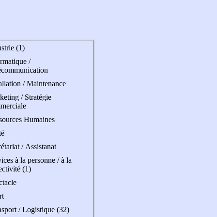
strie (1)
rmatique /
écommunication
allation / Maintenance
eting / Stratégie
merciale
sources Humaines
té
étariat / Assistanat
ices à la personne / à la
ectivité (1)
ctacle
rt
sport / Logistique (32)