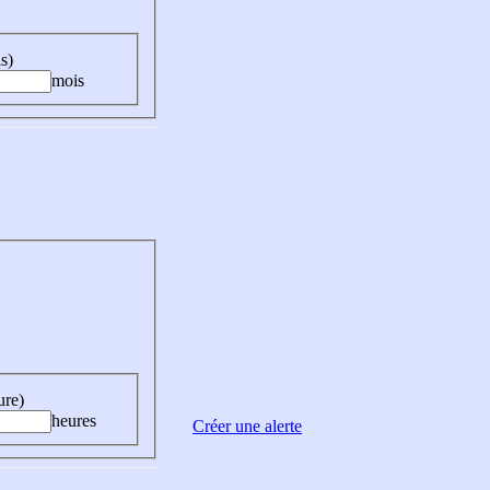
s)
mois
ure)
heures
Créer une alerte