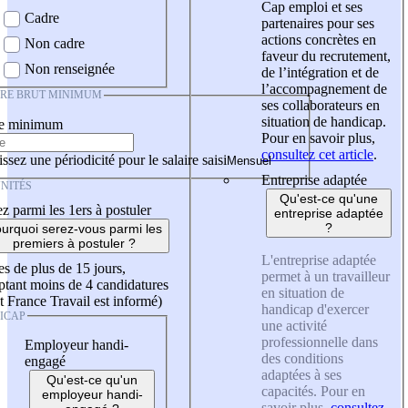
Cap emploi et ses
Cadre
partenaires pour ses
actions concrètes en
Non cadre
faveur du recrutement,
Non renseignée
de l’intégration et de
l’accompagnement de
IRE BRUT MINIMUM
ses collaborateurs en
situation de handicap.
re minimum
Pour en savoir plus,
consultez cet article
.
ssez une périodicité pour le salaire saisi
Entreprise adaptée
NITÉS
Qu'est-ce qu'une
z parmi les 1ers à postuler
entreprise adaptée
?
urquoi serez-vous parmi les
premiers à postuler ?
L'entreprise adaptée
es de plus de 15 jours,
permet à un travailleur
tant moins de 4 candidatures
en situation de
t France Travail est informé)
handicap d'exercer
ICAP
une activité
professionnelle dans
Employeur handi-
des conditions
engagé
adaptées à ses
Qu'est-ce qu'un
capacités. Pour en
employeur handi-
savoir plus,
consultez