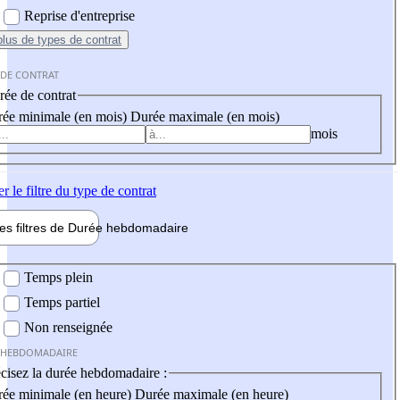
Reprise d'entreprise
plus
de types de contrat
 DE CONTRAT
ée de contrat
ée minimale (en mois)
Durée maximale (en mois)
mois
er
le filtre du type de contrat
les filtres de
Durée hebdo
madaire
 hebdomadaire
Temps plein
Temps partiel
Non renseignée
 HEBDOMADAIRE
cisez la durée hebdomadaire :
ée minimale (en heure)
Durée maximale (en heure)