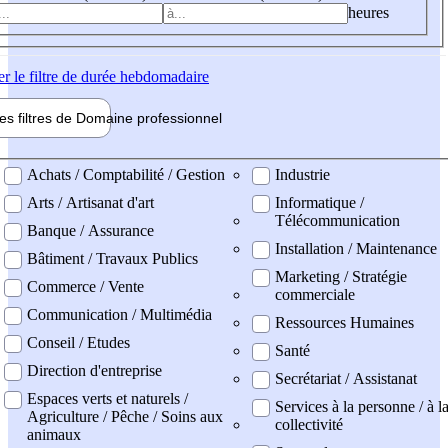
heures
er
le filtre de durée hebdomadaire
les filtres de
Domaine pro
fessionnel
ne professionel
Achats / Comptabilité / Gestion
Industrie
Arts / Artisanat d'art
Informatique /
Télécommunication
Banque / Assurance
Installation / Maintenance
Bâtiment / Travaux Publics
Marketing / Stratégie
Commerce / Vente
commerciale
Communication / Multimédia
Ressources Humaines
Conseil / Etudes
Santé
Direction d'entreprise
Secrétariat / Assistanat
Espaces verts et naturels /
Services à la personne / à l
Agriculture / Pêche / Soins aux
collectivité
animaux