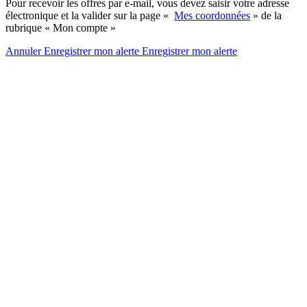
Pour recevoir les offres par e-mail, vous devez saisir votre adresse
électronique et la valider sur la page «
Mes coordonnées
» de la
rubrique « Mon compte »
Annuler
Enregistrer mon alerte
Enregistrer
mon alerte