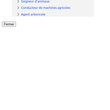
Fermer
Fermer
le détail de l'offre
/
Offre
sur
Offre précéden