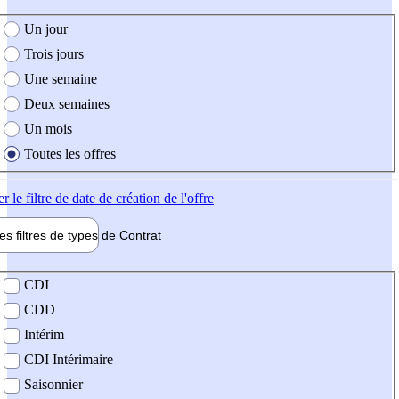
e création de l'offre
Un jour
Trois jours
Une semaine
Deux semaines
Un mois
Toutes les offres
er
le filtre de date de création de l'offre
les filtres de types de
Contrat
de contrat
CDI
CDD
Intérim
CDI Intérimaire
Saisonnier