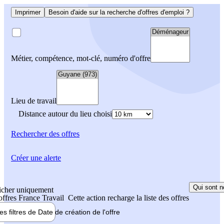
Imprimer
Besoin d'aide sur la recherche d'offres d'emploi ?
Métier, compétence, mot-clé, numéro d'offre
Lieu de travail
Distance autour du lieu choisi
Rechercher
des offres
Créer une alerte
Qui sont n
icher uniquement
 offres France Travail
Cette action recharge la liste des offres
les filtres de
Date de création
de l'offre