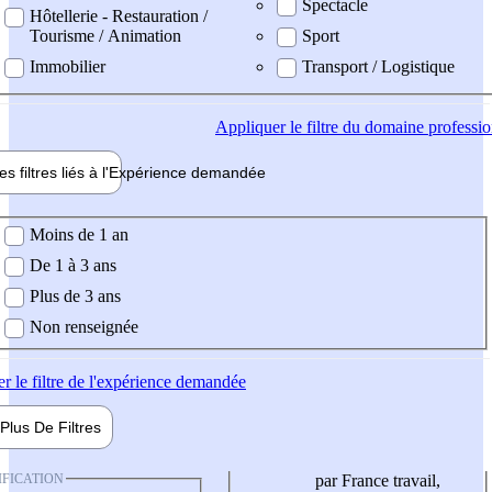
Spectacle
Hôtellerie - Restauration /
Tourisme / Animation
Sport
Immobilier
Transport / Logistique
Appliquer
le filtre du domaine professi
es filtres liés à l'
Expérience
demandée
ience demandée
Moins de 1 an
De 1 à 3 ans
Plus de 3 ans
Non renseignée
er
le filtre de l'expérience demandée
Plus De
Filtres
IFICATION
par France travail,