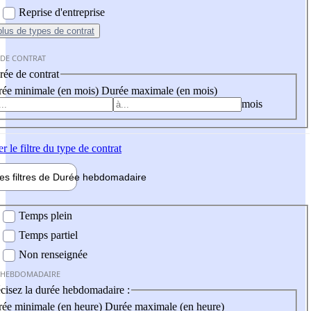
Reprise d'entreprise
plus
de types de contrat
 DE CONTRAT
ée de contrat
ée minimale (en mois)
Durée maximale (en mois)
mois
er
le filtre du type de contrat
les filtres de
Durée hebdo
madaire
 hebdomadaire
Temps plein
Temps partiel
Non renseignée
 HEBDOMADAIRE
cisez la durée hebdomadaire :
ée minimale (en heure)
Durée maximale (en heure)