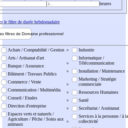
heures
er
le filtre de durée hebdomadaire
les filtres de
Domaine pro
fessionnel
ne professionel
Achats / Comptabilité / Gestion
Industrie
Arts / Artisanat d'art
Informatique /
Télécommunication
Banque / Assurance
Installation / Maintenance
Bâtiment / Travaux Publics
Marketing / Stratégie
Commerce / Vente
commerciale
Communication / Multimédia
Ressources Humaines
Conseil / Etudes
Santé
Direction d'entreprise
Secrétariat / Assistanat
Espaces verts et naturels /
Services à la personne / à l
Agriculture / Pêche / Soins aux
collectivité
animaux