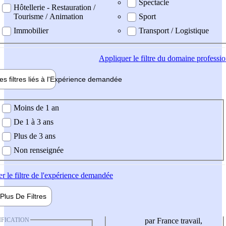
Spectacle
Hôtellerie - Restauration /
Tourisme / Animation
Sport
Immobilier
Transport / Logistique
Appliquer
le filtre du domaine professi
es filtres liés à l'
Expérience
demandée
ience demandée
Moins de 1 an
De 1 à 3 ans
Plus de 3 ans
Non renseignée
er
le filtre de l'expérience demandée
Plus De
Filtres
IFICATION
par France travail,