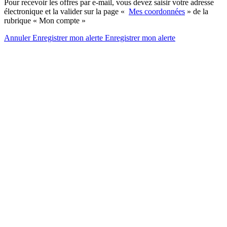
Pour recevoir les offres par e-mail, vous devez saisir votre adresse
électronique et la valider sur la page «
Mes coordonnées
» de la
rubrique « Mon compte »
Annuler
Enregistrer mon alerte
Enregistrer
mon alerte