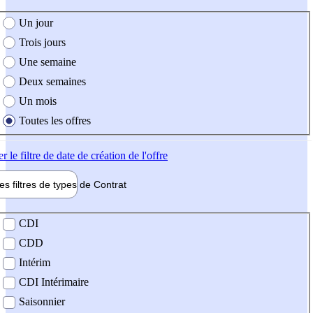
e création de l'offre
Un jour
Trois jours
Une semaine
Deux semaines
Un mois
Toutes les offres
er
le filtre de date de création de l'offre
les filtres de types de
Contrat
de contrat
CDI
CDD
Intérim
CDI Intérimaire
Saisonnier