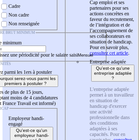
Cap emploi et ses
Cadre
partenaires pour ses
actions concrètes en
Non cadre
faveur du recrutement,
Non renseignée
de l’intégration et de
l’accompagnement de
IRE BRUT MINIMUM
ses collaborateurs en
situation de handicap.
re minimum
Pour en savoir plus,
consultez cet article
.
ssez une périodicité pour le salaire saisi
Entreprise adaptée
NITÉS
Qu'est-ce qu'une
z parmi les 1ers à postuler
entreprise adaptée
?
urquoi serez-vous parmi les
premiers à postuler ?
L'entreprise adaptée
es de plus de 15 jours,
permet à un travailleur
tant moins de 4 candidatures
en situation de
t France Travail est informé)
handicap d'exercer
ICAP
une activité
professionnelle dans
Employeur handi-
des conditions
engagé
adaptées à ses
Qu'est-ce qu'un
capacités. Pour en
employeur handi-
savoir plus,
consultez