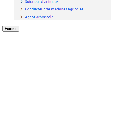
Fermer
Fermer
le détail de l'offre
/
Offre
sur
Offre précéden