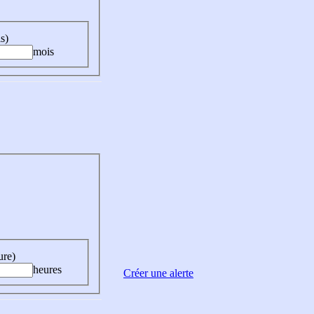
s)
mois
ure)
heures
Créer une alerte