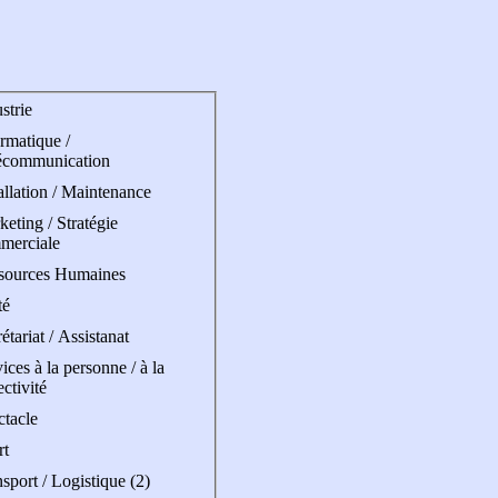
strie
rmatique /
écommunication
allation / Maintenance
eting / Stratégie
merciale
sources Humaines
té
étariat / Assistanat
ices à la personne / à la
ectivité
ctacle
rt
sport / Logistique (2)