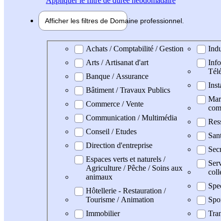
Appliquer
le filtre de durée hebdomadaire
Afficher les filtres de
Domaine pro
fessionnel
Domaine professionel
Achats / Comptabilité / Gestion
Indu
Arts / Artisanat d'art
Info
Tél
Banque / Assurance
Inst
Bâtiment / Travaux Publics
Mark
Commerce / Vente
com
Communication / Multimédia
Res
Conseil / Etudes
San
Direction d'entreprise
Secr
Espaces verts et naturels /
Serv
Agriculture / Pêche / Soins aux
coll
animaux
Spe
Hôtellerie - Restauration /
Tourisme / Animation
Spo
Immobilier
Tran