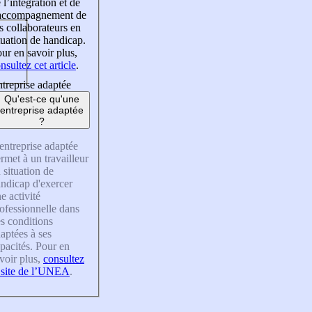
 l’intégration et de
’accompagnement de
s collaborateurs en
tuation de handicap.
ur en savoir plus,
nsultez cet article
.
treprise adaptée
Qu'est-ce qu'une
entreprise adaptée
?
entreprise adaptée
rmet à un travailleur
 situation de
ndicap d'exercer
e activité
ofessionnelle dans
s conditions
aptées à ses
pacités. Pour en
voir plus,
consultez
 site de l’UNEA
.