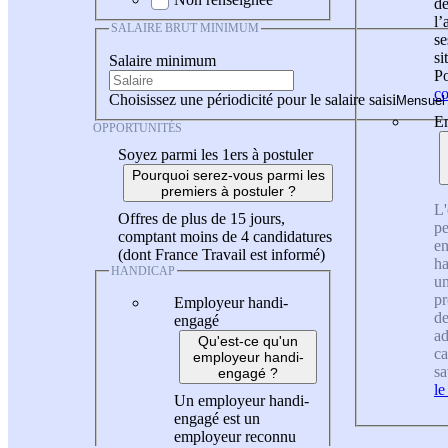
de
l
SALAIRE BRUT MINIMUM
se
si
Salaire minimum
Po
co
Choisissez une périodicité pour le salaire saisi
En
OPPORTUNITÉS
Soyez parmi les 1ers à postuler
Pourquoi serez-vous parmi les
premiers à postuler ?
L'
Offres de plus de 15 jours,
pe
comptant moins de 4 candidatures
en
(dont France Travail est informé)
ha
HANDICAP
un
pr
Employeur handi-
de
engagé
ad
Qu'est-ce qu'un
ca
employeur handi-
sa
engagé ?
le
Un employeur handi-
engagé est un
employeur reconnu