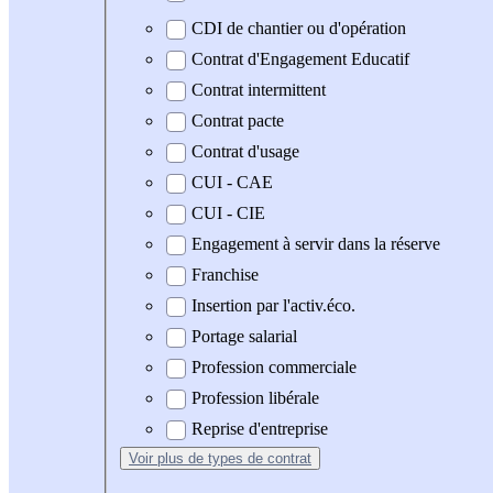
CDI de chantier ou d'opération
Contrat d'Engagement Educatif
Contrat intermittent
Contrat pacte
Contrat d'usage
CUI - CAE
CUI - CIE
Engagement à servir dans la réserve
Franchise
Insertion par l'activ.éco.
Portage salarial
Profession commerciale
Profession libérale
Reprise d'entreprise
Voir plus
de types de contrat