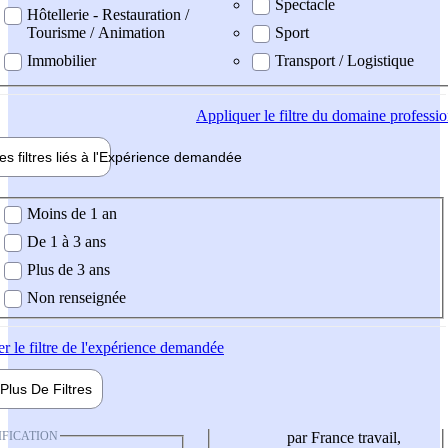
Spectacle
Hôtellerie - Restauration /
Tourisme / Animation
Sport
Immobilier
Transport / Logistique
Appliquer
le filtre du domaine professi
es filtres liés à l'
Expérience
demandée
ience demandée
Moins de 1 an
De 1 à 3 ans
Plus de 3 ans
Non renseignée
er
le filtre de l'expérience demandée
Plus De
Filtres
IFICATION
par France travail,