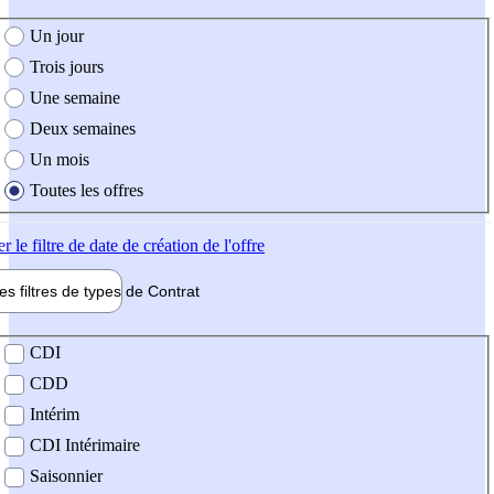
e création de l'offre
Un jour
Trois jours
Une semaine
Deux semaines
Un mois
Toutes les offres
er
le filtre de date de création de l'offre
les filtres de types de
Contrat
de contrat
CDI
CDD
Intérim
CDI Intérimaire
Saisonnier