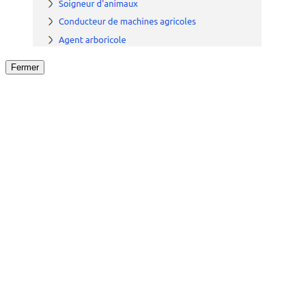
Fermer
Fermer
le détail de l'offre
/
Offre
sur
Offre précéden