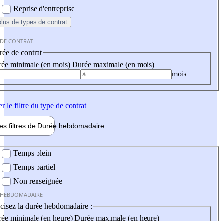
Reprise d'entreprise
plus
de types de contrat
 DE CONTRAT
ée de contrat
ée minimale (en mois)
Durée maximale (en mois)
mois
er
le filtre du type de contrat
les filtres de
Durée hebdo
madaire
 hebdomadaire
Temps plein
Temps partiel
Non renseignée
 HEBDOMADAIRE
cisez la durée hebdomadaire :
ée minimale (en heure)
Durée maximale (en heure)