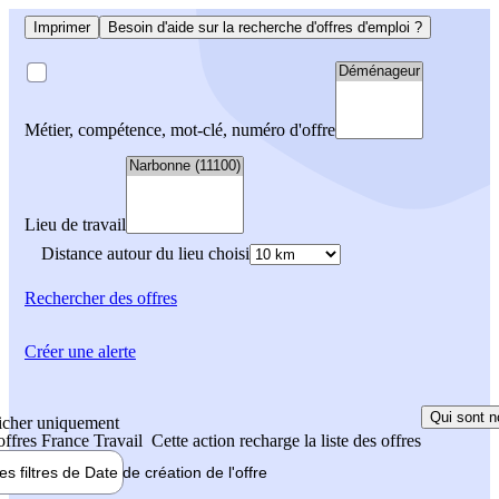
Imprimer
Besoin d'aide sur la recherche d'offres d'emploi ?
Métier, compétence, mot-clé, numéro d'offre
Lieu de travail
Distance autour du lieu choisi
Rechercher
des offres
Créer une alerte
Qui sont n
icher uniquement
 offres France Travail
Cette action recharge la liste des offres
les filtres de
Date de création
de l'offre