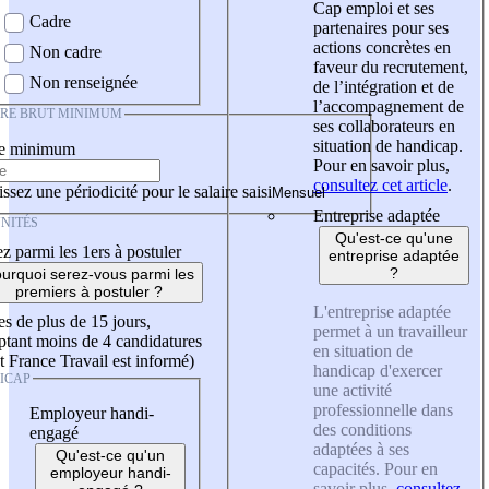
Cap emploi et ses
Cadre
partenaires pour ses
actions concrètes en
Non cadre
faveur du recrutement,
Non renseignée
de l’intégration et de
l’accompagnement de
IRE BRUT MINIMUM
ses collaborateurs en
situation de handicap.
re minimum
Pour en savoir plus,
consultez cet article
.
ssez une périodicité pour le salaire saisi
Entreprise adaptée
NITÉS
Qu'est-ce qu'une
z parmi les 1ers à postuler
entreprise adaptée
?
urquoi serez-vous parmi les
premiers à postuler ?
L'entreprise adaptée
es de plus de 15 jours,
permet à un travailleur
tant moins de 4 candidatures
en situation de
t France Travail est informé)
handicap d'exercer
ICAP
une activité
professionnelle dans
Employeur handi-
des conditions
engagé
adaptées à ses
Qu'est-ce qu'un
capacités. Pour en
employeur handi-
savoir plus,
consultez