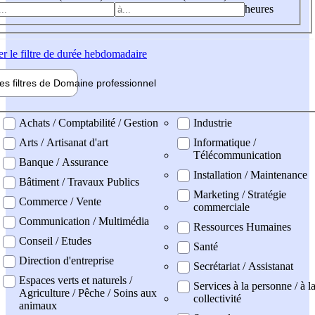
heures
er
le filtre de durée hebdomadaire
les filtres de
Domaine pro
fessionnel
ne professionel
Achats / Comptabilité / Gestion
Industrie
Arts / Artisanat d'art
Informatique /
Télécommunication
Banque / Assurance
Installation / Maintenance
Bâtiment / Travaux Publics
Marketing / Stratégie
Commerce / Vente
commerciale
Communication / Multimédia
Ressources Humaines
Conseil / Etudes
Santé
Direction d'entreprise
Secrétariat / Assistanat
Espaces verts et naturels /
Services à la personne / à l
Agriculture / Pêche / Soins aux
collectivité
animaux