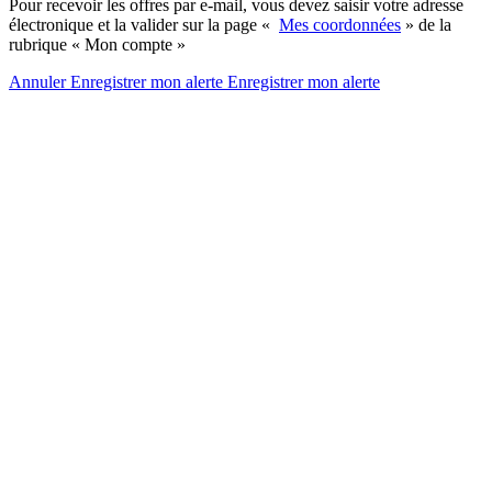
Pour recevoir les offres par e-mail, vous devez saisir votre adresse
électronique et la valider sur la page «
Mes coordonnées
» de la
rubrique « Mon compte »
Annuler
Enregistrer mon alerte
Enregistrer
mon alerte