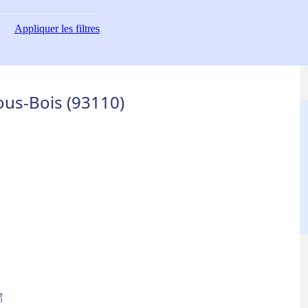
Appliquer
les filtres
us-Bois (93110)