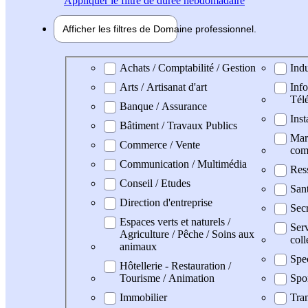
Appliquer
le filtre de durée hebdomadaire
Afficher les filtres de
Domaine pro
fessionnel
Domaine professionel
Achats / Comptabilité / Gestion
Indu
Arts / Artisanat d'art
Info
Tél
Banque / Assurance
Inst
Bâtiment / Travaux Publics
Mark
Commerce / Vente
com
Communication / Multimédia
Res
Conseil / Etudes
San
Direction d'entreprise
Secr
Espaces verts et naturels /
Serv
Agriculture / Pêche / Soins aux
coll
animaux
Spe
Hôtellerie - Restauration /
Tourisme / Animation
Spo
Immobilier
Tran