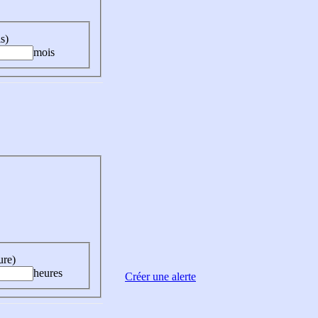
s)
mois
ure)
heures
Créer une alerte