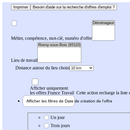
Imprimer
Besoin d'aide sur la recherche d'offres d'emploi ?
Métier, compétence, mot-clé, numéro d'offre
Lieu de travail
Distance autour du lieu choisi
Afficher uniquement
les offres France Travail
Cette action recharge la liste 
Afficher les filtres de
Date de création
de l'offre
Date de création de l'offre
Un jour
Trois jours