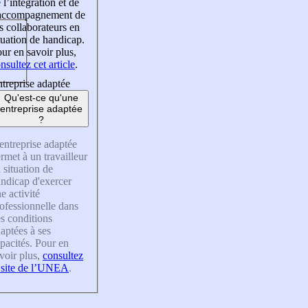
 l’intégration et de
’accompagnement de
s collaborateurs en
tuation de handicap.
ur en savoir plus,
nsultez cet article
.
treprise adaptée
Qu'est-ce qu'une
entreprise adaptée
?
entreprise adaptée
rmet à un travailleur
 situation de
ndicap d'exercer
e activité
ofessionnelle dans
s conditions
aptées à ses
pacités. Pour en
voir plus,
consultez
 site de l’UNEA
.