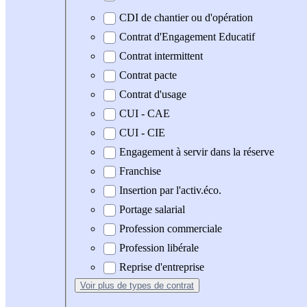
CDI de chantier ou d'opération
Contrat d'Engagement Educatif
Contrat intermittent
Contrat pacte
Contrat d'usage
CUI - CAE
CUI - CIE
Engagement à servir dans la réserve
Franchise
Insertion par l'activ.éco.
Portage salarial
Profession commerciale
Profession libérale
Reprise d'entreprise
Voir plus
de types de contrat