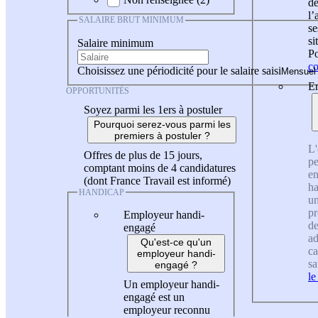
de
l
SALAIRE BRUT MINIMUM
se
si
Salaire minimum
Po
co
Choisissez une périodicité pour le salaire saisi
En
OPPORTUNITÉS
Soyez parmi les 1ers à postuler
Pourquoi serez-vous parmi les
premiers à postuler ?
L'
Offres de plus de 15 jours,
pe
comptant moins de 4 candidatures
en
(dont France Travail est informé)
ha
HANDICAP
un
pr
Employeur handi-
de
engagé
ad
Qu'est-ce qu'un
ca
employeur handi-
sa
engagé ?
le
Un employeur handi-
engagé est un
employeur reconnu