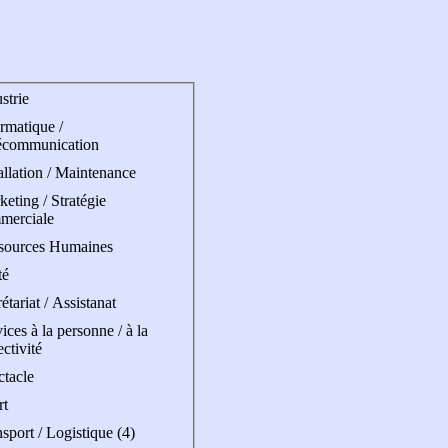
strie
rmatique /
écommunication
allation / Maintenance
eting / Stratégie
merciale
sources Humaines
té
étariat / Assistanat
ices à la personne / à la
ectivité
ctacle
rt
sport / Logistique (4)