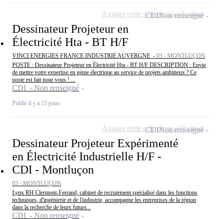
Ajouter cette offre à ma sélection
CDI
Non renseigné
Dessinateur Projeteur en
Électricité Hta - BT H/F
VINCI ENERGIES FRANCE INDUSTRIE AUVERGNE -
03 - MONTLUÇON
POSTE : Dessinateur Projeteur en Électricité Hta - BT H/F DESCRIPTION : Envie
de mettre votre expertise en génie électrique au service de projets ambitieux ? Ce
poste est fait pour vous ! ...
CDI - Non renseigné
Publié il y a 15 jours
Ajouter cette offre à ma sélection
CDI
Non renseigné
Dessinateur Projeteur Expérimenté
en Électricité Industrielle H/F -
CDI - Montluçon
03 - MONTLUÇON
Lynx RH Clermont-Ferrand, cabinet de recrutement spécialisé dans les fonctions
techniques, d'ingénierie et de l'industrie, accompagne les entreprises de la région
dans la recherche de leurs futurs...
CDI - Non renseigné