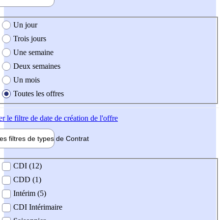
e création de l'offre
Un jour
Trois jours
Une semaine
Deux semaines
Un mois
Toutes les offres
er
le filtre de date de création de l'offre
les filtres de types de
Contrat
de contrat
CDI (12)
CDD (1)
Intérim (5)
CDI Intérimaire