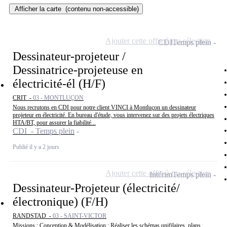
Afficher la carte
(contenu non-accessible)
Ajouter cette offre à ma sélection
CDI
Temps plein
Dessinateur-projeteur /
Dessinatrice-projeteuse en
électricité-él (H/F)
CRIT -
03 - MONTLUÇON
Nous recrutons en CDI pour notre client VINCI à Montluçon un dessinateur
projeteur en électricité. En bureau d'étude, vous intervenez sur des projets électriques
HTA/BT, pour assurer la fiabilité...
CDI - Temps plein
Publié il y a 2 jours
Ajouter cette offre à ma sélection
Intérim
Temps plein
Dessinateur-Projeteur (électricité/
électronique) (F/H)
RANDSTAD -
03 - SAINT-VICTOR
Missions : Conception & Modélisation : Réaliser les schémas unifilaires, plans