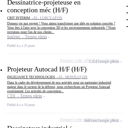
Dessinatrice-projeteuse en
conception méc (H/F)
CRIT INTERIM -
03 - LURCY-LÉVIS
Donnez vie aux projets ! Vous aimez transformer une idée en solution concrète ?
Vous êtes à l'aise avec la conception 3D et les environnements industriels ? Nous
recrutons pour l'un de nos clients...
Intérim - Temps plein
Publié il y a 25 jours
Ajouter cette offre à ma sélection
CDI
Temps plein
Projeteur Autocad H/F (H/F)
INGELIANCE TECHNOLOGIES -
03 - MONTLUÇON
Dans le cadre du développement de nos activités pour un partenaire industriel
majeur dans le secteur de la défense, nous recherchons un Projeteur Autocad
expérimenté. Les activités de conception...
CDI - Temps plein
Publié il y a 10 jours
Ajouter cette offre à ma sélection
Intérim
Temps plein