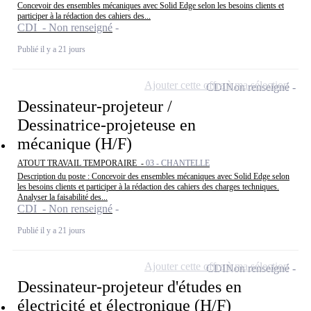
Concevoir des ensembles mécaniques avec Solid Edge selon les besoins clients et
participer à la rédaction des cahiers des...
CDI - Non renseigné
Publié il y a 21 jours
Ajouter cette offre à ma sélection
CDI
Non renseigné
Dessinateur-projeteur /
Dessinatrice-projeteuse en
mécanique (H/F)
ATOUT TRAVAIL TEMPORAIRE -
03 - CHANTELLE
Description du poste : Concevoir des ensembles mécaniques avec Solid Edge selon
les besoins clients et participer à la rédaction des cahiers des charges techniques.
Analyser la faisabilité des...
CDI - Non renseigné
Publié il y a 21 jours
Ajouter cette offre à ma sélection
CDI
Non renseigné
Dessinateur-projeteur d'études en
électricité et électronique (H/F)