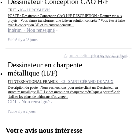
Dessinateur Conception CAO H/F
CRIT -
03 - LURCY-LÉVIS
POSTE : Dessinateur Conception CAO H/F DESCRIPTION : Donnez vie aux
projets ! Vous aimez transformer une idée en solution concrète ? Vous êtes à l'aise
avec la conception 3D et les environnements...
Intérim - Non renseigné
Publié il y a 23 jours
Ajouter cette offre à ma sélection
CDI
Non renseigné
Dessinateur en charpente
métallique (H/F)
JT INTERNATIONAL FRANCE -
03 - SAINT-GÉRAND-DE-VAUX
Description du poste : Nous recherchons pour notre client un Dessinateur en
structure métallique H/F. Le dessinateur en charpente métallique a pour rôle de
réaliser les plans de bâtiments d'ouvrage...
CDI - Non renseigné
Publié il y a 2 jours
Votre avis nous intéresse