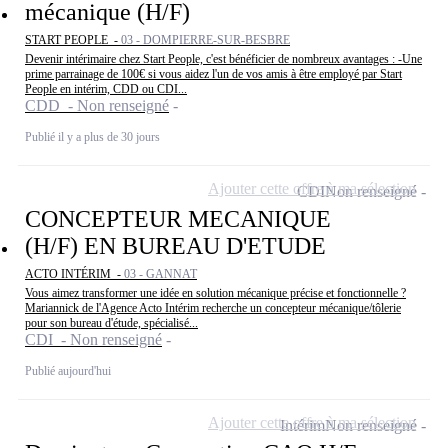
mécanique (H/F)
START PEOPLE -
03 - DOMPIERRE-SUR-BESBRE
Devenir intérimaire chez Start People, c'est bénéficier de nombreux avantages : -Une
prime parrainage de 100€ si vous aidez l'un de vos amis à être employé par Start
People en intérim, CDD ou CDI...
CDD - Non renseigné
Publié il y a plus de 30 jours
Ajouter cette offre à ma sélection
CDI
Non renseigné
CONCEPTEUR MECANIQUE
(H/F) EN BUREAU D'ETUDE
ACTO INTÉRIM -
03 - GANNAT
Vous aimez transformer une idée en solution mécanique précise et fonctionnelle ?
Mariannick de l'Agence Acto Intérim recherche un concepteur mécanique/tôlerie
pour son bureau d'étude, spécialisé...
CDI - Non renseigné
Publié aujourd'hui
Ajouter cette offre à ma sélection
Intérim
Non renseigné