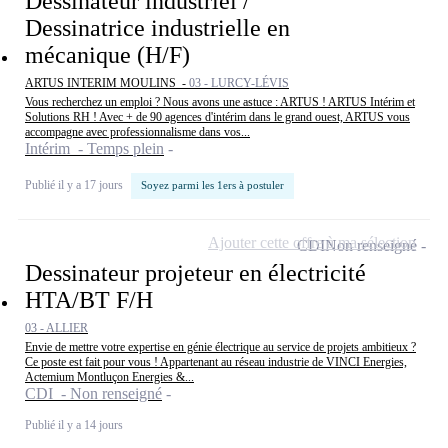
Dessinateur industriel /
Dessinatrice industrielle en
mécanique (H/F)
ARTUS INTERIM MOULINS -
03 - LURCY-LÉVIS
Vous recherchez un emploi ? Nous avons une astuce : ARTUS ! ARTUS Intérim et
Solutions RH ! Avec + de 90 agences d'intérim dans le grand ouest, ARTUS vous
accompagne avec professionnalisme dans vos...
Intérim - Temps plein
Publié il y a 17 jours
Soyez parmi les 1ers à postuler
Ajouter cette offre à ma sélection
CDI
Non renseigné
Dessinateur projeteur en électricité
HTA/BT F/H
03 - ALLIER
Envie de mettre votre expertise en génie électrique au service de projets ambitieux ?
Ce poste est fait pour vous ! Appartenant au réseau industrie de VINCI Energies,
Actemium Montluçon Energies &...
CDI - Non renseigné
Publié il y a 14 jours