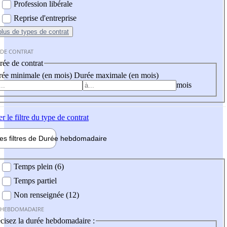
Profession libérale
Reprise d'entreprise
plus
de types de contrat
 DE CONTRAT
ée de contrat
ée minimale (en mois)
Durée maximale (en mois)
mois
er
le filtre du type de contrat
les filtres de
Durée hebdo
madaire
 hebdomadaire
Temps plein (6)
Temps partiel
Non renseignée (12)
 HEBDOMADAIRE
cisez la durée hebdomadaire :