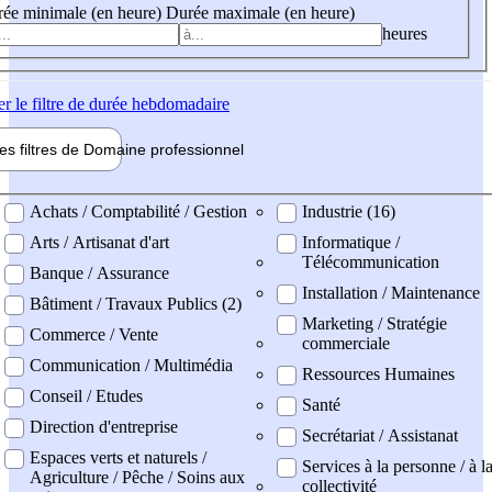
ée minimale (en heure)
Durée maximale (en heure)
heures
er
le filtre de durée hebdomadaire
les filtres de
Domaine pro
fessionnel
ne professionel
Achats / Comptabilité / Gestion
Industrie (16)
Arts / Artisanat d'art
Informatique /
Télécommunication
Banque / Assurance
Installation / Maintenance
Bâtiment / Travaux Publics (2)
Marketing / Stratégie
Commerce / Vente
commerciale
Communication / Multimédia
Ressources Humaines
Conseil / Etudes
Santé
Direction d'entreprise
Secrétariat / Assistanat
Espaces verts et naturels /
Services à la personne / à l
Agriculture / Pêche / Soins aux
collectivité