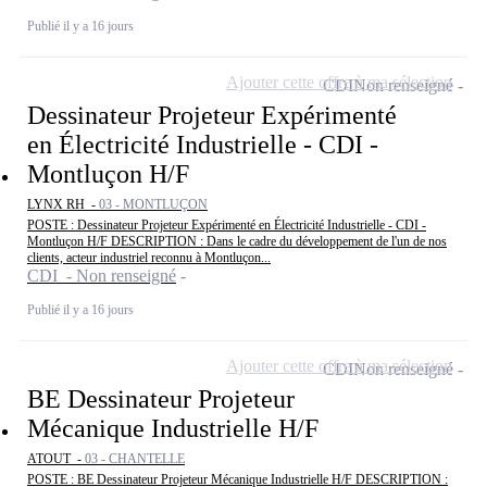
Publié il y a 16 jours
Ajouter cette offre à ma sélection
CDI
Non renseigné
Dessinateur Projeteur Expérimenté
en Électricité Industrielle - CDI -
Montluçon H/F
LYNX RH -
03 - MONTLUÇON
POSTE : Dessinateur Projeteur Expérimenté en Électricité Industrielle - CDI -
Montluçon H/F DESCRIPTION : Dans le cadre du développement de l'un de nos
clients, acteur industriel reconnu à Montluçon...
CDI - Non renseigné
Publié il y a 16 jours
Ajouter cette offre à ma sélection
CDI
Non renseigné
BE Dessinateur Projeteur
Mécanique Industrielle H/F
ATOUT -
03 - CHANTELLE
POSTE : BE Dessinateur Projeteur Mécanique Industrielle H/F DESCRIPTION :