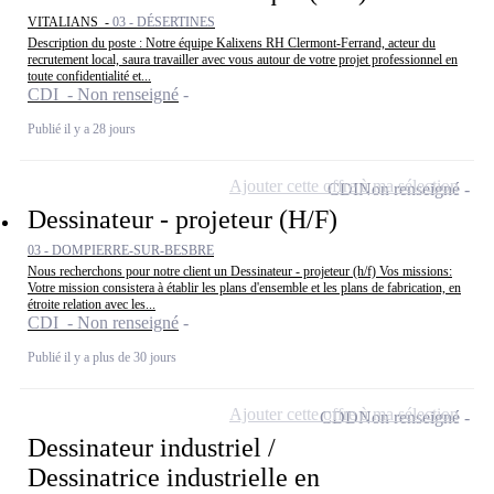
VITALIANS -
03 - DÉSERTINES
Description du poste : Notre équipe Kalixens RH Clermont-Ferrand, acteur du
recrutement local, saura travailler avec vous autour de votre projet professionnel en
toute confidentialité et...
CDI - Non renseigné
Publié il y a 28 jours
Ajouter cette offre à ma sélection
CDI
Non renseigné
Dessinateur - projeteur (H/F)
03 - DOMPIERRE-SUR-BESBRE
Nous recherchons pour notre client un Dessinateur - projeteur (h/f) Vos missions:
Votre mission consistera à établir les plans d'ensemble et les plans de fabrication, en
étroite relation avec les...
CDI - Non renseigné
Publié il y a plus de 30 jours
Ajouter cette offre à ma sélection
CDD
Non renseigné
Dessinateur industriel /
Dessinatrice industrielle en