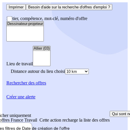
Imprimer
Besoin d'aide sur la recherche d'offres d'emploi ?
Métier, compétence, mot-clé, numéro d'offre
Lieu de travail
Distance autour du lieu choisi
Rechercher
des offres
Créer une alerte
Qui sont n
icher uniquement
 offres France Travail
Cette action recharge la liste des offres
les filtres de
Date de création
de l'offre