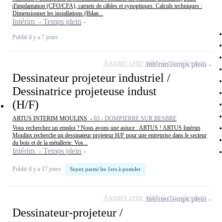
d'implantation (CFO/CFA), carnets de câbles et synoptiques. Calculs techniques :
Dimensionner les installations (Bilan...
Intérim - Temps plein
Publié il y a 7 jours
Ajouter cette offre à ma sélection
Intérim
Temps plein
Dessinateur projeteur industriel /
Dessinatrice projeteuse indust
(H/F)
ARTUS INTERIM MOULINS -
03 - DOMPIERRE SUR BESBRE
Vous recherchez un emploi ? Nous avons une astuce : ARTUS ! ARTUS Intérim
Moulins recherche un dessinateur projeteur H/F pour une entreprise dans le secteur
du bois et de la métallerie. Vos...
Intérim - Temps plein
Publié il y a 17 jours
Soyez parmi les 1ers à postuler
Ajouter cette offre à ma sélection
Intérim
Temps plein
Dessinateur-projeteur /