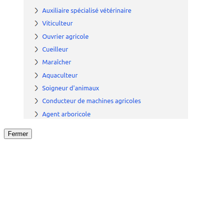
Fermer
Fermer
le détail de l'offre
/
Offre
sur
Offre précéden