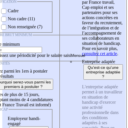
IFICATION
par France travail,
Cap emploi et ses
Cadre
partenaires pour ses
actions concrètes en
Non cadre (11)
faveur du recrutement,
Non renseignée (7)
de l’intégration et de
l’accompagnement de
IRE BRUT MINIMUM
ses collaborateurs en
situation de handicap.
re minimum
Pour en savoir plus,
consultez cet article
.
ssez une périodicité pour le salaire saisi
Entreprise adaptée
NITÉS
Qu'est-ce qu'une
z parmi les 1ers à postuler
entreprise adaptée
résultats
?
urquoi serez-vous parmi les
L'entreprise adaptée
premiers à postuler ?
permet à un travailleur
es de plus de 15 jours,
en situation de
tant moins de 4 candidatures
handicap d'exercer
t France Travail est informé)
une activité
ICAP
professionnelle dans
des conditions
Employeur handi-
adaptées à ses
engagé
capacités. Pour en