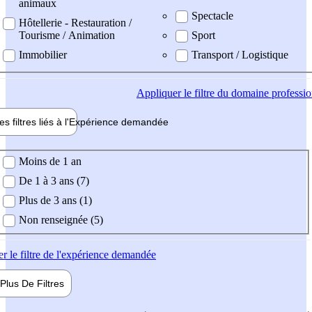
animaux
Spectacle
Hôtellerie - Restauration /
Tourisme / Animation
Sport
Immobilier
Transport / Logistique
Appliquer
le filtre du domaine professi
es filtres liés à l'
Expérience
demandée
ience demandée
Moins de 1 an
De 1 à 3 ans (7)
Plus de 3 ans (1)
Non renseignée (5)
er
le filtre de l'expérience demandée
Plus De
Filtres