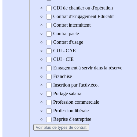
CDI de chantier ou d'opération
Contrat d'Engagement Educatif
Contrat intermittent
Contrat pacte
Contrat d'usage
CUI - CAE
CUI - CIE
Engagement à servir dans la réserve
Franchise
Insertion par l'activ.éco.
Portage salarial
Profession commerciale
Profession libérale
Reprise d'entreprise
Voir plus
de types de contrat