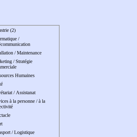
strie (2)
rmatique /
écommunication
allation / Maintenance
eting / Stratégie
merciale
sources Humaines
té
étariat / Assistanat
ices à la personne / à la
ectivité
ctacle
rt
sport / Logistique