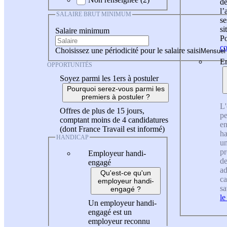
de
l
SALAIRE BRUT MINIMUM
se
si
Salaire minimum
Po
co
Choisissez une périodicité pour le salaire saisi
En
OPPORTUNITÉS
Soyez parmi les 1ers à postuler
Pourquoi serez-vous parmi les
premiers à postuler ?
L'
Offres de plus de 15 jours,
pe
comptant moins de 4 candidatures
en
(dont France Travail est informé)
ha
HANDICAP
un
pr
Employeur handi-
de
engagé
ad
Qu'est-ce qu'un
ca
employeur handi-
sa
engagé ?
le
Un employeur handi-
engagé est un
employeur reconnu