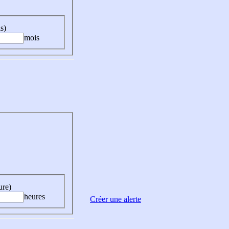
s)
mois
ure)
heures
Créer une alerte