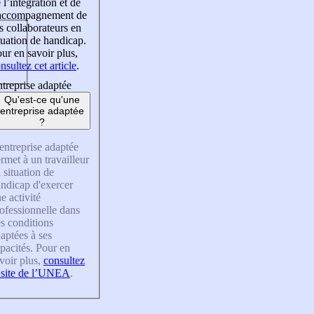
 l’intégration et de
’accompagnement de
s collaborateurs en
tuation de handicap.
ur en savoir plus,
nsultez cet article
.
treprise adaptée
Qu'est-ce qu'une
entreprise adaptée
?
entreprise adaptée
rmet à un travailleur
 situation de
ndicap d'exercer
e activité
ofessionnelle dans
s conditions
aptées à ses
pacités. Pour en
voir plus,
consultez
 site de l’UNEA
.