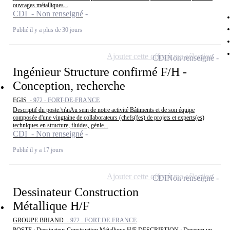
ouvrages métalliques...
CDI - Non renseigné
Publié il y a plus de 30 jours
Ajouter cette offre à ma sélection
CDI
Non renseigné
Ingénieur Structure confirmé F/H -
Conception, recherche
EGIS -
972 - FORT-DE-FRANCE
Descriptif du poste:\n\nAu sein de notre activité Bâtiments et de son équipe
composée d'une vingtaine de collaborateurs (chefs(fes) de projets et experts(es)
techniques en structure, fluides, génie...
CDI - Non renseigné
Publié il y a 17 jours
Ajouter cette offre à ma sélection
CDI
Non renseigné
Dessinateur Construction
Métallique H/F
GROUPE BRIAND -
972 - FORT-DE-FRANCE