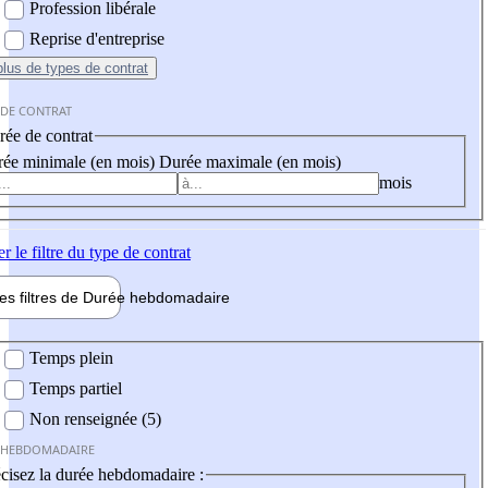
Profession libérale
Reprise d'entreprise
plus
de types de contrat
 DE CONTRAT
ée de contrat
ée minimale (en mois)
Durée maximale (en mois)
mois
er
le filtre du type de contrat
les filtres de
Durée hebdo
madaire
 hebdomadaire
Temps plein
Temps partiel
Non renseignée (5)
 HEBDOMADAIRE
cisez la durée hebdomadaire :