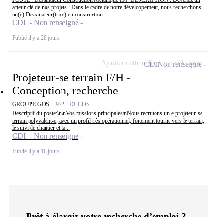
POSTE : Dessinateur Construction Métallique H/F DESCRIPTION : Devenez un
acteur clé de nos projets : Dans le cadre de notre développement, nous recherchons
un(e) Dessinateur(trice) en construction...
CDI - Non renseigné
Publié il y a 28 jours
Ajouter cette offre à ma sélection
CDI
Non renseigné
Projeteur-se terrain F/H -
Conception, recherche
GROUPE GDS -
972 - DUCOS
Descriptif du poste:\n\nVos missions principales\nNous recrutons un-e projeteur-se
terrain polyvalent-e, avec un profil très opérationnel, fortement tourné vers le terrain,
le suivi de chantier et la...
CDI - Non renseigné
Publié il y a 10 jours
Prêt à élargir votre recherche d’emploi ?