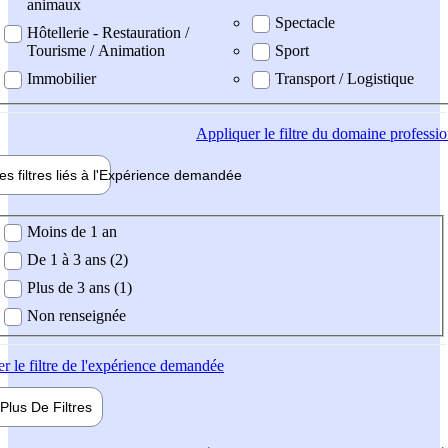
animaux
Spectacle
Hôtellerie - Restauration /
Tourisme / Animation
Sport
Immobilier
Transport / Logistique
Appliquer
le filtre du domaine professi
es filtres liés à l'
Expérience
demandée
ience demandée
Moins de 1 an
De 1 à 3 ans (2)
Plus de 3 ans (1)
Non renseignée
er
le filtre de l'expérience demandée
Plus De
Filtres