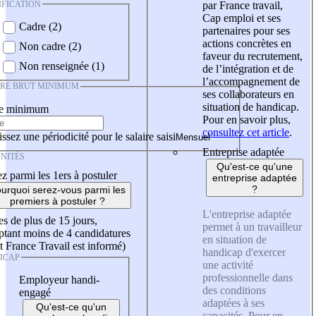
IFICATION
par France travail,
Cap emploi et ses
Cadre (2)
partenaires pour ses
actions concrètes en
Non cadre (2)
faveur du recrutement,
Non renseignée (1)
de l’intégration et de
l’accompagnement de
IRE BRUT MINIMUM
ses collaborateurs en
situation de handicap.
re minimum
Pour en savoir plus,
consultez cet article
.
ssez une périodicité pour le salaire saisi
Entreprise adaptée
NITÉS
Qu'est-ce qu'une
z parmi les 1ers à postuler
entreprise adaptée
?
urquoi serez-vous parmi les
premiers à postuler ?
L'entreprise adaptée
es de plus de 15 jours,
permet à un travailleur
tant moins de 4 candidatures
en situation de
t France Travail est informé)
handicap d'exercer
ICAP
une activité
professionnelle dans
Employeur handi-
des conditions
engagé
adaptées à ses
Qu'est-ce qu'un
capacités. Pour en