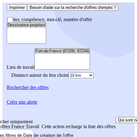
Imprimer
Besoin d'aide sur la recherche d'offres d'emploi ?
Métier, compétence, mot-clé, numéro d'offre
Lieu de travail
Distance autour du lieu choisi
Rechercher
des offres
Créer une alerte
Qui sont n
icher uniquement
 offres France Travail
Cette action recharge la liste des offres
les filtres de
Date de création
de l'offre