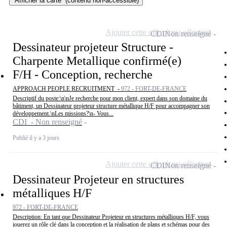
Afficher la carte
(contenu non-accessible)
Ajouter cette offre à ma sélection
CDI
Non renseigné
Dessinateur projeteur Structure -
Charpente Metallique confirmé(e)
F/H - Conception, recherche
APPROACH PEOPLE RECRUITMENT -
972 - FORT-DE-FRANCE
Descriptif du poste:\n\nJe recherche pour mon client, expert dans son domaine du
bâtiment, un Dessinateur projeteur structure métallique H/F pour accompagner son
développement.\nLes missions?\n- Vous...
CDI - Non renseigné
Publié il y a 3 jours
Ajouter cette offre à ma sélection
CDI
Non renseigné
Dessinateur Projeteur en structures
métalliques H/F
972 - FORT-DE-FRANCE
Description: En tant que Dessinateur Projeteur en structures métalliques H/F, vous
jouerez un rôle clé dans la conception et la réalisation de plans et schémas pour des