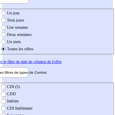
e création de l'offre
Un jour
Trois jours
Une semaine
Deux semaines
Un mois
Toutes les offres
er
le filtre de date de création de l'offre
les filtres de types de
Contrat
de contrat
CDI (5)
CDD
Intérim
CDI Intérimaire