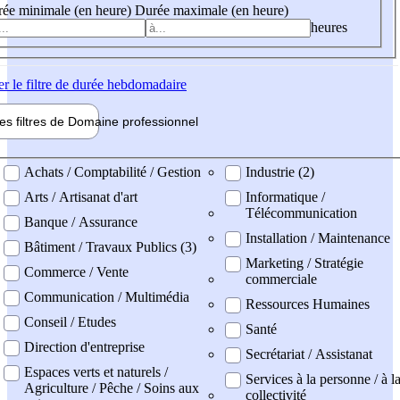
ée minimale (en heure)
Durée maximale (en heure)
heures
er
le filtre de durée hebdomadaire
les filtres de
Domaine pro
fessionnel
ne professionel
Achats / Comptabilité / Gestion
Industrie (2)
Arts / Artisanat d'art
Informatique /
Télécommunication
Banque / Assurance
Installation / Maintenance
Bâtiment / Travaux Publics (3)
Marketing / Stratégie
Commerce / Vente
commerciale
Communication / Multimédia
Ressources Humaines
Conseil / Etudes
Santé
Direction d'entreprise
Secrétariat / Assistanat
Espaces verts et naturels /
Services à la personne / à l
Agriculture / Pêche / Soins aux
collectivité