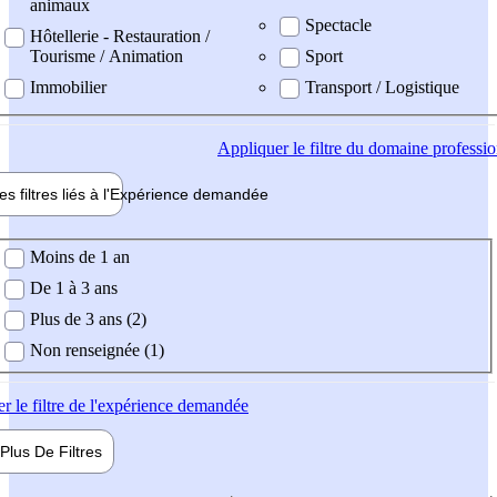
animaux
Spectacle
Hôtellerie - Restauration /
Tourisme / Animation
Sport
Immobilier
Transport / Logistique
Appliquer
le filtre du domaine professi
es filtres liés à l'
Expérience
demandée
ience demandée
Moins de 1 an
De 1 à 3 ans
Plus de 3 ans (2)
Non renseignée (1)
er
le filtre de l'expérience demandée
Plus De
Filtres