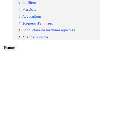
Fermer
Fermer
le détail de l'offre
/
Offre
sur
Offre précéden