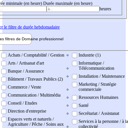
ée minimale (en heure)
Durée maximale (en heure)
heures
er
le filtre de durée hebdomadaire
les filtres de
Domaine pro
fessionnel
ne professionel
Achats / Comptabilité / Gestion
Industrie (1)
Arts / Artisanat d'art
Informatique /
Télécommunication
Banque / Assurance
Installation / Maintenance
Bâtiment / Travaux Publics (2)
Marketing / Stratégie
Commerce / Vente
commerciale
Communication / Multimédia
Ressources Humaines
Conseil / Etudes
Santé
Direction d'entreprise
Secrétariat / Assistanat
Espaces verts et naturels /
Services à la personne / à l
Agriculture / Pêche / Soins aux
collectivité