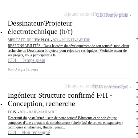
Ajouter cette offre à ma sélection
CDI
Temps plein
Dessinateur/Projeteur
électrotechnique (h/f)
MERCATO DE L'EMPLOI -
971 - POINTE-À-PITRE
RESPONSABILITÉS : Dans le cadre du développement de son activité, mon client
recherche un Dessinateur Projeteur pour rejoindre ses équipes. Véritable acteur de
ses projets, vous participerez à la...
CDI - Temps plein
Publié il y a 24 jours
Ajouter cette offre à ma sélection
CDI
Non renseigné
Ingénieur Structure confirmé F/H -
Conception, recherche
EGIS -
971 - BAIE-MAHAULT
Descriptif du poste:\n\nAu sein de notre activité Bâtiments et de son équipe
composée d'une vingtaine de collaborateurs (chefs(fes) de projets et experts(es)
techniques en structure, fluides, génie...
CDI - Non renseigné