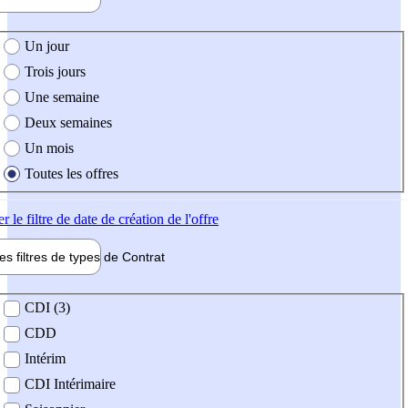
e création de l'offre
Un jour
Trois jours
Une semaine
Deux semaines
Un mois
Toutes les offres
er
le filtre de date de création de l'offre
les filtres de types de
Contrat
de contrat
CDI (3)
CDD
Intérim
CDI Intérimaire