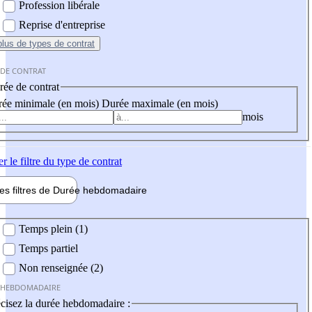
Profession libérale
Reprise d'entreprise
plus
de types de contrat
 DE CONTRAT
ée de contrat
ée minimale (en mois)
Durée maximale (en mois)
mois
er
le filtre du type de contrat
les filtres de
Durée hebdo
madaire
 hebdomadaire
Temps plein (1)
Temps partiel
Non renseignée (2)
 HEBDOMADAIRE
cisez la durée hebdomadaire :