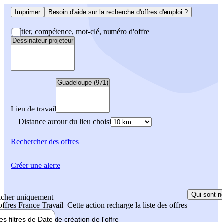
Imprimer
Besoin d'aide sur la recherche d'offres d'emploi ?
Métier, compétence, mot-clé, numéro d'offre
Lieu de travail
Distance autour du lieu choisi
Rechercher
des offres
Créer une alerte
Qui sont n
icher uniquement
 offres France Travail
Cette action recharge la liste des offres
les filtres de
Date de création
de l'offre