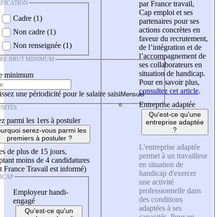
IFICATION
par France travail,
Cap emploi et ses
Cadre (1)
partenaires pour ses
actions concrètes en
Non cadre (1)
faveur du recrutement,
Non renseignée (1)
de l’intégration et de
l’accompagnement de
IRE BRUT MINIMUM
ses collaborateurs en
situation de handicap.
re minimum
Pour en savoir plus,
consultez cet article
.
ssez une périodicité pour le salaire saisi
Entreprise adaptée
NITÉS
Qu'est-ce qu'une
z parmi les 1ers à postuler
entreprise adaptée
?
urquoi serez-vous parmi les
premiers à postuler ?
L'entreprise adaptée
es de plus de 15 jours,
permet à un travailleur
tant moins de 4 candidatures
en situation de
t France Travail est informé)
handicap d'exercer
ICAP
une activité
professionnelle dans
Employeur handi-
des conditions
engagé
adaptées à ses
Qu'est-ce qu'un
capacités. Pour en