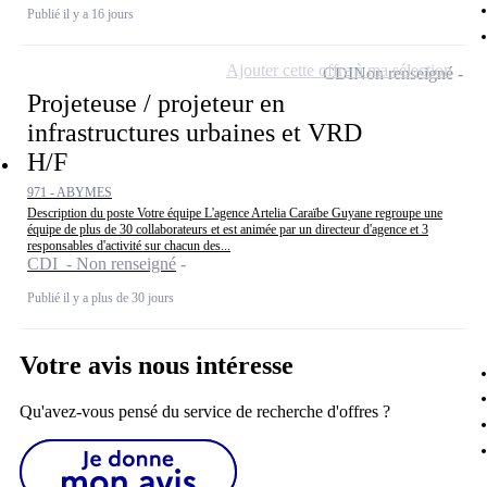
Publié il y a 16 jours
Ajouter cette offre à ma sélection
CDI
Non renseigné
Projeteuse / projeteur en
infrastructures urbaines et VRD
H/F
971 - ABYMES
Description du poste Votre équipe L'agence Artelia Caraïbe Guyane regroupe une
équipe de plus de 30 collaborateurs et est animée par un directeur d'agence et 3
responsables d'activité sur chacun des...
CDI - Non renseigné
Publié il y a plus de 30 jours
Votre avis nous intéresse
Qu'avez-vous pensé du service de recherche d'offres ?