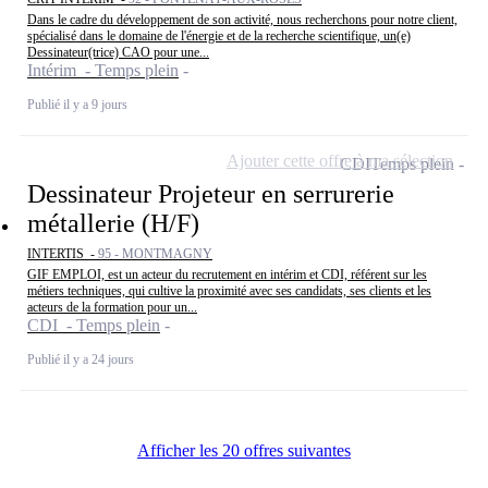
Dans le cadre du développement de son activité, nous recherchons pour notre client,
spécialisé dans le domaine de l'énergie et de la recherche scientifique, un(e)
Dessinateur(trice) CAO pour une...
Intérim - Temps plein
Publié il y a 9 jours
Ajouter cette offre à ma sélection
CDI
Temps plein
Dessinateur Projeteur en serrurerie
métallerie (H/F)
INTERTIS -
95 - MONTMAGNY
GIF EMPLOI, est un acteur du recrutement en intérim et CDI, référent sur les
métiers techniques, qui cultive la proximité avec ses candidats, ses clients et les
acteurs de la formation pour un...
CDI - Temps plein
Publié il y a 24 jours
Afficher les 20 offres suivantes