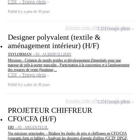
CDI - Temps plein
Publié il y a plus de 30 jours
Ajouter cette offre à ma sélection
CDI
Temps plein
Designer polyvalent (textile &
aménagement intérieur) (H/F)
TAYLORMAN -
93 - AUBERVILLIERS
Missions - Création de motifs textiles et développement d'imprimés pour une
marque de prêt-à-porter masculin - Participation à la conception et à l'aménagement
des espaces de vente (boutique,...
CDI - Temps plein
Publié il y a plus de 30 jours
Ajouter cette offre à ma sélection
CDI
Temps plein
PROJETEUR CHIFFREUR
CFO/CFA (H/F)
ERI -
95 - ARGENTEUIL
Vos missions principales: - Réaliser les études de prix et chiffrages en CFO/CFA
(courants forts et faibles) - Analyser les dossiers d'appels d'offres (CCTP, DPGF,