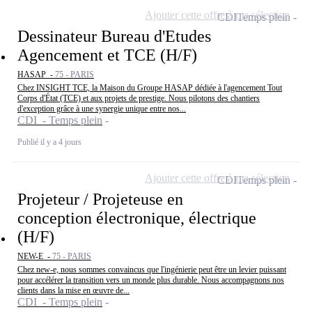
Ajouter cette offre à ma sélection
CDI
Temps plein
Dessinateur Bureau d'Etudes
Agencement et TCE (H/F)
HASAP -
75 - PARIS
Chez INSIGHT TCE, la Maison du Groupe HASAP dédiée à l'agencement Tout
Corps d'État (TCE) et aux projets de prestige. Nous pilotons des chantiers
d'exception grâce à une synergie unique entre nos...
CDI - Temps plein
Publié il y a 4 jours
Ajouter cette offre à ma sélection
CDI
Temps plein
Projeteur / Projeteuse en
conception électronique, électrique
(H/F)
NEW-E -
75 - PARIS
Chez new-e, nous sommes convaincus que l'ingénierie peut être un levier puissant
pour accélérer la transition vers un monde plus durable. Nous accompagnons nos
clients dans la mise en œuvre de...
CDI - Temps plein