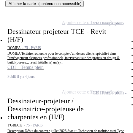
Afficher la carte
(contenu non-accessible)
Ajouter cette offre à ma sélection
CDI
Temps plein
Dessinateur projeteur TCE - Revit
(H/F)
DOMEA -
75 - PARIS
DOMEA Tertiaire recherche pour le compte d'un de ses clients spécialisé dans
l'aménagement d'espaces professionnels, intervenant sur des projets en design &
build (bureaux, retail, hôtellerie) un(e)...
CDI - Temps plein
Publié il y a 4 jours
Ajouter cette offre à ma sélection
CDI
Temps plein
Dessinateur-projeteur /
Dessinatrice-projeteuse de
charpentes en (H/F)
YGRECK -
75 - PARIS
Description Début du contrat : juillet 2026 Statut : Technicien de maîtrise mini Type