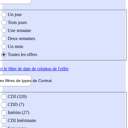
e création de l'offre
Un jour
Trois jours
Une semaine
Deux semaines
Un mois
Toutes les offres
er
le filtre de date de création de l'offre
les filtres de types de
Contrat
de contrat
CDI (320)
CDD (7)
Intérim (27)
CDI Intérimaire