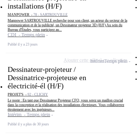
installations (H/F)
MANPOWER -
78 - SARTROUVILLE
Manpower SARTROUVILLE recherche pour son client, un acteur du secteur de la
communication et de la publicité, un Dessinateur projeteur 3D (H/F) Au sein du
Bureau d'Études, vous participez au...
CDI - Temps plein
Publié il y a 23 jours
Ajouter cette offre à ma sélection
Intérim
Temps plein
Dessinateur-projeteur /
Dessinatrice-projeteuse en
électricité-él (H/F)
PROJET'S -
92 - CLICHY
Le poste : En tant que Dessinateur Projeteur CFO, vous serez un maillon crucial
dans la conception et la réalisation des installations électriques. Vous collaborerez
étroitement avec les ingénieurs...
Intérim - Temps plein
Publié il y a plus de 30 jours