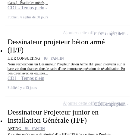
plans.) - Établir les métrés,...
CDI - Temps plein
Publié il y a plus de 30 jours
Ajouter cette offre à ma sélection
CDI
Temps plein
Dessinateur projeteur béton armé
(H/F)
L E R CONSULTING -
93 - PANTIN
Nous recherchons un Dessinateur Projeteur Béton Armé H/F pour intervenir sur la
base vie d'un chantier dans le cadre d'une importante opération de réhabilitation. En
lien direct avec les équipes...
CDI - Temps plein
Publié il y a 15 jours
Ajouter cette offre à ma sélection
CDI
Temps plein
Dessinateur Projeteur junior en
Installation Générale (H/F)
ARTING -
93 - PANTIN
Vous êtes un(e) jeune diplômé(e) d'un BTS CPI (Conception de Produits