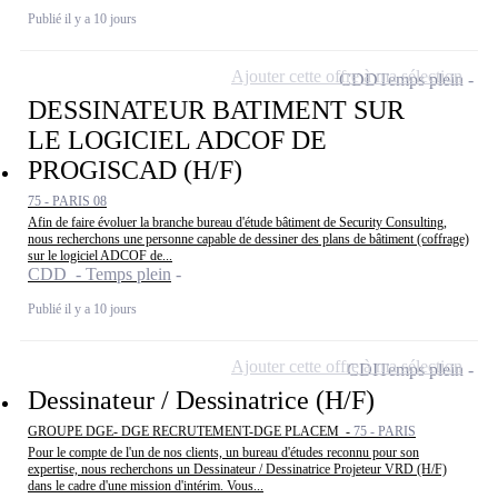
Publié il y a 10 jours
Ajouter cette offre à ma sélection
CDD
Temps plein
DESSINATEUR BATIMENT SUR
LE LOGICIEL ADCOF DE
PROGISCAD (H/F)
75 - PARIS 08
Afin de faire évoluer la branche bureau d'étude bâtiment de Security Consulting,
nous recherchons une personne capable de dessiner des plans de bâtiment (coffrage)
sur le logiciel ADCOF de...
CDD - Temps plein
Publié il y a 10 jours
Ajouter cette offre à ma sélection
CDI
Temps plein
Dessinateur / Dessinatrice (H/F)
GROUPE DGE- DGE RECRUTEMENT-DGE PLACEM -
75 - PARIS
Pour le compte de l'un de nos clients, un bureau d'études reconnu pour son
expertise, nous recherchons un Dessinateur / Dessinatrice Projeteur VRD (H/F)
dans le cadre d'une mission d'intérim. Vous...