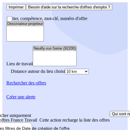
Imprimer
Besoin d'aide sur la recherche d'offres d'emploi ?
Métier, compétence, mot-clé, numéro d'offre
Lieu de travail
Distance autour du lieu choisi
Rechercher
des offres
Créer une alerte
Qui sont n
icher uniquement
 offres France Travail
Cette action recharge la liste des offres
les filtres de
Date de création
de l'offre