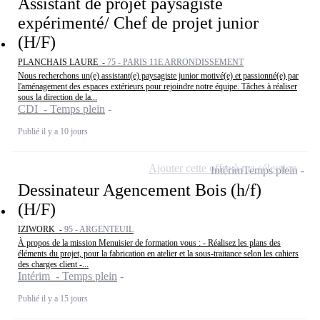
Assistant de projet paysagiste
expérimenté/ Chef de projet junior
(H/F)
PLANCHAIS LAURE -
75 - PARIS 11E ARRONDISSEMENT
Nous recherchons un(e) assistant(e) paysagiste junior motivé(e) et passionné(e) par
l'aménagement des espaces extérieurs pour rejoindre notre équipe. Tâches à réaliser
sous la direction de la...
CDI - Temps plein
Publié il y a 10 jours
Ajouter cette offre à ma sélection
Intérim
Temps plein
Dessinateur Agencement Bois (h/f)
(H/F)
IZIWORK -
95 - ARGENTEUIL
À propos de la mission Menuisier de formation vous : - Réalisez les plans des
éléments du projet, pour la fabrication en atelier et la sous-traitance selon les cahiers
des charges client -...
Intérim - Temps plein
Publié il y a 15 jours