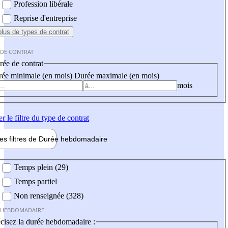
Profession libérale
Reprise d'entreprise
plus
de types de contrat
 DE CONTRAT
ée de contrat
ée minimale (en mois)
Durée maximale (en mois)
mois
er
le filtre du type de contrat
les filtres de
Durée hebdo
madaire
 hebdomadaire
Temps plein (29)
Temps partiel
Non renseignée (328)
 HEBDOMADAIRE
cisez la durée hebdomadaire :