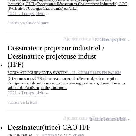
Industriels), CRCI (Conception et Réalisation en Chaudronnerie Industrielle), ROC
(Réalisation d'Ouvrages Chaudronnés) ou ATI...
CDI - Temps plein
Publié il y a plus de 30 jours
Ajouter cette offre à ma sélection
CDI
Temps plein
Dessinateur projeteur industriel /
Dessinatrice projeteuse indust
(H/F)
SODIMATE EQUIPMENT & SYSTEM -
95 - CORMEILLES EN PARISIS
Qui sommes-nous à ? Sodimate est un acteur de référence dans la conception
d'équipements et de solutions complètes de stockage, extraction, dosage et mise en
solution de réactifs en poudre, ainsi que...
CDI - Temps plein
Publié il y a 12 jours
Ajouter cette offre à ma sélection
Intérim
Temps plein
Dessinateur(trice) CAO H/F
CRIT INTERIM -
92 - FONTENAY-AUX-ROSES