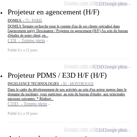
Ajouter cette offre à ma sélection
CDI
Temps plein
Projeteur en agencement (H/F)
DOMEA -
75 - PARIS
DOMEA Tertiaire recherche pour le compte d'un de ses clients spécialisé dans
l'agencement un(e): Dessinateur / Projeteur en agencement (H/F) Au sein du bureau
d'études de notre client, en...
CDI - Temps plein
Publié il y a 12 jours
Ajouter cette offre à ma sélection
CDD
Temps plein
Projeteur PDMS / E3D H/F (H/F)
INGELIANCE TECHNOLOGIES -
92 - MONTROUGE
Dans le cadre du développement de nos activités au sein d'un acteur majeur dans le
domaine du nucléaire, vous participez, au sein du bureau d'études, aux principales
missions suivantes. * Réaliser...
CDD - Temps plein
Publié il y a 10 jours
Ajouter cette offre à ma sélection
CDI
Temps plein