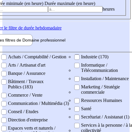
ée minimale (en heure)
Durée maximale (en heure)
heures
er
le filtre de durée hebdomadaire
les filtres de
Domaine pro
fessionnel
ne professionel
Achats / Comptabilité / Gestion
Industrie (170)
Arts / Artisanat d'art
Informatique /
Télécommunication
Banque / Assurance
Installation / Maintenance
Bâtiment / Travaux
Publics (183)
Marketing / Stratégie
commerciale
Commerce / Vente
Ressources Humaines
Communication / Multimédia (3)
Santé
Conseil / Etudes
Secrétariat / Assistanat (1)
Direction d'entreprise
Services à la personne / à l
Espaces verts et naturels /
collectivité