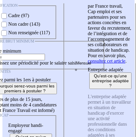
IFICATION
par France travail,
Cap emploi et ses
Cadre (97)
partenaires pour ses
actions concrètes en
Non cadre (143)
faveur du recrutement,
Non renseignée (117)
de l’intégration et de
l’accompagnement de
IRE BRUT MINIMUM
ses collaborateurs en
situation de handicap.
re minimum
Pour en savoir plus,
consultez cet article
.
ssez une périodicité pour le salaire saisi
Entreprise adaptée
NITÉS
Qu'est-ce qu'une
z parmi les 1ers à postuler
entreprise adaptée
?
urquoi serez-vous parmi les
premiers à postuler ?
L'entreprise adaptée
es de plus de 15 jours,
permet à un travailleur
tant moins de 4 candidatures
en situation de
t France Travail est informé)
handicap d'exercer
ICAP
une activité
professionnelle dans
Employeur handi-
des conditions
engagé
adaptées à ses
Qu'est-ce qu'un