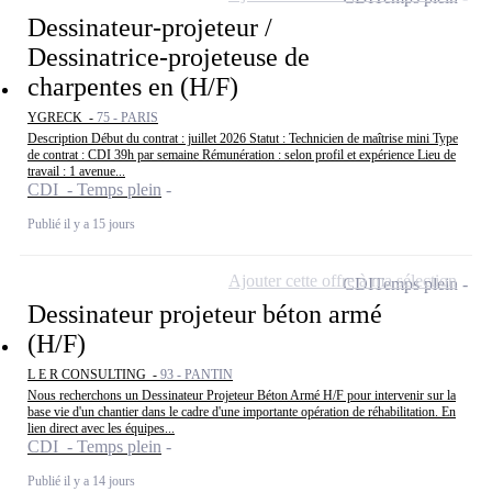
Dessinateur-projeteur /
Dessinatrice-projeteuse de
charpentes en (H/F)
YGRECK -
75 - PARIS
Description Début du contrat : juillet 2026 Statut : Technicien de maîtrise mini Type
de contrat : CDI 39h par semaine Rémunération : selon profil et expérience Lieu de
travail : 1 avenue...
CDI - Temps plein
Publié il y a 15 jours
Ajouter cette offre à ma sélection
CDI
Temps plein
Dessinateur projeteur béton armé
(H/F)
L E R CONSULTING -
93 - PANTIN
Nous recherchons un Dessinateur Projeteur Béton Armé H/F pour intervenir sur la
base vie d'un chantier dans le cadre d'une importante opération de réhabilitation. En
lien direct avec les équipes...
CDI - Temps plein
Publié il y a 14 jours