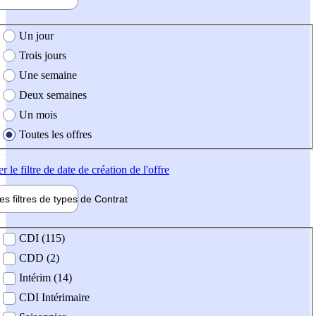
e création de l'offre
Un jour
Trois jours
Une semaine
Deux semaines
Un mois
Toutes les offres
er
le filtre de date de création de l'offre
les filtres de types de
Contrat
de contrat
CDI (115)
CDD (2)
Intérim (14)
CDI Intérimaire