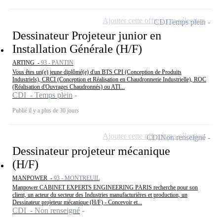
Ajouter cette offre à ma sélection
CDI
Temps plein
Dessinateur Projeteur junior en
Installation Générale (H/F)
ARTING -
93 - PANTIN
Vous êtes un(e) jeune diplômé(e) d'un BTS CPI (Conception de Produits
Industriels), CRCI (Conception et Réalisation en Chaudronnerie Industrielle), ROC
(Réalisation d'Ouvrages Chaudronnés) ou ATI...
CDI - Temps plein
Publié il y a plus de 30 jours
Ajouter cette offre à ma sélection
CDI
Non renseigné
Dessinateur projeteur mécanique
(H/F)
MANPOWER -
93 - MONTREUIL
Manpower CABINET EXPERTS ENGINEERING PARIS recherche pour son
client, un acteur du secteur des Industries manufacturières et production, un
Dessinateur projeteur mécanique (H/F) - Concevoir et...
CDI - Non renseigné