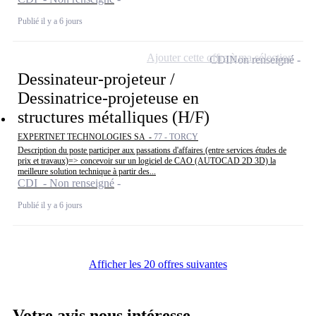
Publié il y a 6 jours
Ajouter cette offre à ma sélection
CDI
Non renseigné
Dessinateur-projeteur /
Dessinatrice-projeteuse en
structures métalliques (H/F)
EXPERTNET TECHNOLOGIES SA -
77 - TORCY
Description du poste participer aux passations d'affaires (entre services études de
prix et travaux)=> concevoir sur un logiciel de CAO (AUTOCAD 2D 3D) la
meilleure solution technique à partir des...
CDI - Non renseigné
Publié il y a 6 jours
Afficher les 20 offres suivantes
Votre avis nous intéresse