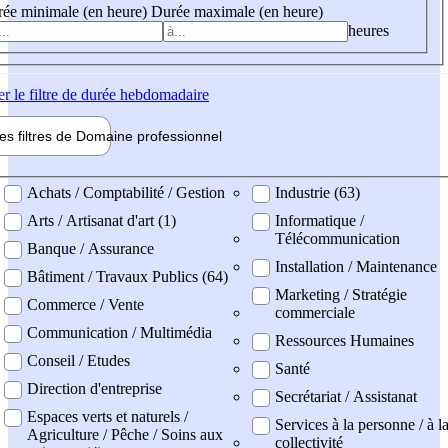
ée minimale (en heure)
Durée maximale (en heure)
heures
er
le filtre de durée hebdomadaire
les filtres de
Domaine pro
fessionnel
ne professionel
Achats / Comptabilité / Gestion
Industrie (63)
Arts / Artisanat d'art (1)
Informatique /
Télécommunication
Banque / Assurance
Installation / Maintenance
Bâtiment / Travaux Publics (64)
Marketing / Stratégie
Commerce / Vente
commerciale
Communication / Multimédia
Ressources Humaines
Conseil / Etudes
Santé
Direction d'entreprise
Secrétariat / Assistanat
Espaces verts et naturels /
Services à la personne / à l
Agriculture / Pêche / Soins aux
collectivité