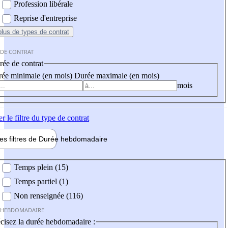
Profession libérale
Reprise d'entreprise
plus
de types de contrat
 DE CONTRAT
ée de contrat
ée minimale (en mois)
Durée maximale (en mois)
mois
er
le filtre du type de contrat
les filtres de
Durée hebdo
madaire
 hebdomadaire
Temps plein (15)
Temps partiel (1)
Non renseignée (116)
 HEBDOMADAIRE
cisez la durée hebdomadaire :