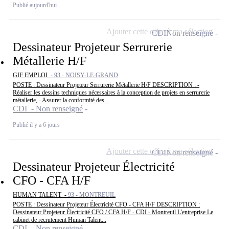
Publié aujourd'hui
Ajouter cette offre à ma sélection
CDI
Non renseigné
Dessinateur Projeteur Serrurerie
Métallerie H/F
GIF EMPLOI -
93 - NOISY-LE-GRAND
POSTE : Dessinateur Projeteur Serrurerie Métallerie H/F DESCRIPTION : -
Réaliser les dessins techniques nécessaires à la conception de projets en serrurerie
métallerie, - Assurer la conformité des...
CDI - Non renseigné
Publié il y a 6 jours
Ajouter cette offre à ma sélection
CDI
Non renseigné
Dessinateur Projeteur Électricité
CFO - CFA H/F
HUMAN TALENT -
93 - MONTREUIL
POSTE : Dessinateur Projeteur Électricité CFO - CFA H/F DESCRIPTION :
Dessinateur Projeteur Électricité CFO / CFA H/F - CDI - Montreuil L'entreprise Le
cabinet de recrutement Human Talent...
CDI - Non renseigné