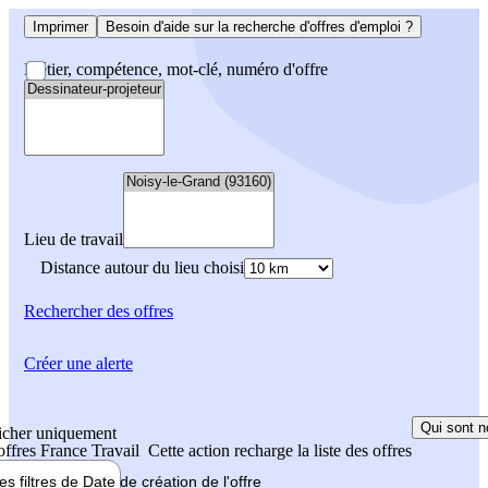
Imprimer
Besoin d'aide sur la recherche d'offres d'emploi ?
Métier, compétence, mot-clé, numéro d'offre
Lieu de travail
Distance autour du lieu choisi
Rechercher
des offres
Créer une alerte
Qui sont n
icher uniquement
 offres France Travail
Cette action recharge la liste des offres
les filtres de
Date de création
de l'offre