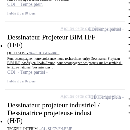
CDI - Temps plein
Publié il y a 10 jours
Ajouter cette offre à ma sélection
CDI
Temps partiel
Dessinateur Projeteur BIM H/F
(H/F)
QUIETALIS -
94 - SUCY-EN-BRIE
Pour accompagner notre croissance, nous recherchons un(e) Dessinateur Projeteur
BIM H/F, basé(e) en Île-de-France, pour accompagner nos projets sur l'ensemble du
territoire national. Vos missions...
CDI - Temps partiel
Publié il y a 16 jours
Ajouter cette offre à ma sélection
CDI
Temps plein
Dessinateur projeteur industriel /
Dessinatrice projeteuse indust
(H/F)
TECXELL INTERIM -
94 - SUCY-EN-BRIE