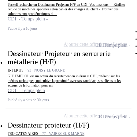
Tecxell recherche un Dessinateur Projeteur H/F en CDI. Vos missions : - Réaliser
l'étude de machines spéciales selon cahier des charges du client - Trouver des
solutions aux problématiques du...
CDI - Temps plein
Publié il y a 16 jours
Ajouter cette offre à ma sélection
CDI
Temps plein
Dessinateur Projeteur en serrurerie
métallerie (H/F)
INTERTIS -
93 - NOISY LE GRAND
GIF EMPLOI, est un acteur du recrutement en intérim et CDI, référent sur les
métiers techniques, qui cultive la proximité avec ses candidats, ses clients et les
acteurs de la formation pour un...
CDI - Temps plein
Publié il y a plus de 30 jours
Ajouter cette offre à ma sélection
CDI
Temps plein
Dessinateur projeteur (H/F)
TSO CATENAIRES -
77 - VAIRES SUR MARNE