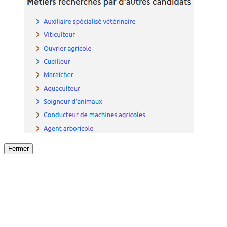
Fermer
Fermer
le détail de l'offre
/
Offre
sur
Offre précéden