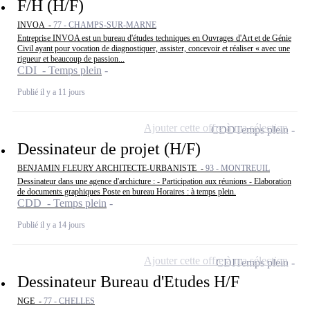
F/H (H/F)
INVOA -
77 - CHAMPS-SUR-MARNE
Entreprise INVOA est un bureau d'études techniques en Ouvrages d'Art et de Génie
Civil ayant pour vocation de diagnostiquer, assister, concevoir et réaliser « avec une
rigueur et beaucoup de passion...
CDI - Temps plein
Publié il y a 11 jours
Ajouter cette offre à ma sélection
CDD
Temps plein
Dessinateur de projet (H/F)
BENJAMIN FLEURY ARCHITECTE-URBANISTE -
93 - MONTREUIL
Dessinateur dans une agence d'archicture : - Participation aux réunions - Elaboration
de documents graphiques Poste en bureau Horaires : à temps plein.
CDD - Temps plein
Publié il y a 14 jours
Ajouter cette offre à ma sélection
CDI
Temps plein
Dessinateur Bureau d'Etudes H/F
NGE -
77 - CHELLES