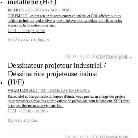
métallerie (H/F)
INTERTIS -
93 - AULNAY SOUS BOIS
GIF EMPLOI, est un acteur du recrutement en intérim et CDI, référent sur les
métiers techniques, qui cultive la proximité avec ses candidats, ses clients et les
acteurs de la formation pour un...
CDI - Temps plein
Publié il y a plus de 30 jours
Ajouter cette offre à ma sélection
CDI
Temps plein
Dessinateur projeteur industriel /
Dessinatrice projeteuse indust
(H/F)
WAGO CONTACT -
93 - TREMBLAY EN FRANCE
Rattaché(e) au Responsable du bureau d'étude, vous prenez en charge des projets
pour proposer entre autres notre système de précâblage pour le bâtiment (SPR) dans
le respect des normes en vigueur. En...
CDI - Temps plein
Publié il y a 10 jours
Ajouter cette offre à ma sélection
CDI
Temps plein