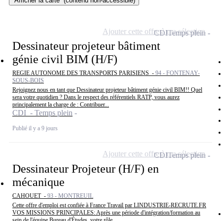
Afficher la carte
(contenu non-accessible)
Ajouter cette offre à ma sélection
CDI
Temps plein
Dessinateur projeteur bâtiment
génie civil BIM (H/F)
REGIE AUTONOME DES TRANSPORTS PARISIENS -
94 - FONTENAY-
SOUS-BOIS
Rejoignez nous en tant que Dessinateur projeteur bâtiment génie civil BIM!! Quel
sera votre quotidien ? Dans le respect des référentiels RATP, vous aurez
principalement la charge de : Contribuer...
CDI - Temps plein
Publié il y a 9 jours
Ajouter cette offre à ma sélection
CDI
Temps plein
Dessinateur Projeteur (H/F) en
mécanique
CAHOUET -
93 - MONTREUIL
Cette offre d'emploi est confiée à France Travail par LINDUSTRIE-RECRUTE.FR
VOS MISSIONS PRINCIPALES: Après une période d'intégration/formation au
sein de l'équipe Bureau d'Études, votre rôle...