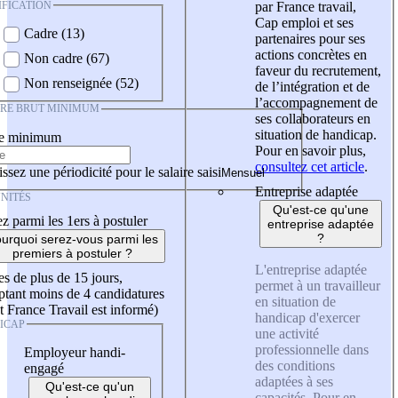
IFICATION
par France travail,
Cap emploi et ses
Cadre (13)
partenaires pour ses
actions concrètes en
Non cadre (67)
faveur du recrutement,
Non renseignée (52)
de l’intégration et de
l’accompagnement de
IRE BRUT MINIMUM
ses collaborateurs en
situation de handicap.
re minimum
Pour en savoir plus,
consultez cet article
.
ssez une périodicité pour le salaire saisi
Entreprise adaptée
NITÉS
Qu'est-ce qu'une
z parmi les 1ers à postuler
entreprise adaptée
?
urquoi serez-vous parmi les
premiers à postuler ?
L'entreprise adaptée
es de plus de 15 jours,
permet à un travailleur
tant moins de 4 candidatures
en situation de
t France Travail est informé)
handicap d'exercer
ICAP
une activité
professionnelle dans
Employeur handi-
des conditions
engagé
adaptées à ses
Qu'est-ce qu'un
capacités. Pour en