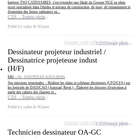
Intégrer TSO CATENAIRES, c'est rejoindre une filiale du Groupe NGE en plein
essor spécialisée dans l'études et travaux de construction, de pose, de remaniement et
d'entretien des lignes caténaires en...
CDI - Temps plein
Publié il y a plus de 30 jours
Ajouter cette offre à ma sélection
CDI
Temps plein
Dessinateur projeteur industriel /
Dessinatrice projeteuse indust
(H/F)
ERI -
94 - FONTENAY-SOUS-BOIS
Vos missions principales: - Réaliser les plans et schémas électriques (CFO/CFA) sur
les logiciels de DAO/CAO (Autocad, Revit.) - Élaborer les dossiers d'exécution à
partir des cahiers des charges et...
CDI - Temps plein
Publié il y a plus de 30 jours
Ajouter cette offre à ma sélection
CDI
Temps plein
Technicien dessinateur OA-GC