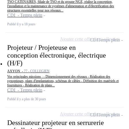
TSO CATENAIRES, filiale de TSO et du groupe NGE, réalise la conception,
l'installation et la maintenance de systèmes d'alimentation et d'électrification des
structures essentielles pour nos réseaux...
CDI - Temps plein
Publié il y a 18 jours
Ajouter cette offre à ma sélection
CDI
Temps plein
Projeteur / Projeteuse en
conception électronique, électrique
(H/F)
AXYON -
77 - COLLEGIEN
Vos principales missions : - Dimensionnement des réseaux - Réalisation des
synoptiques, plans d'implantations, schémas de câbles - Définition des matériels et
fournitures - Réalisation de plans...
CDI - Temps plein
Publié il y a plus de 30 jours
Ajouter cette offre à ma sélection
CDI
Temps plein
Dessinateur projeteur en serrurerie