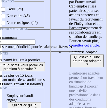
IFICATION
par France travail,
Cap emploi et ses
Cadre (24)
partenaires pour ses
actions concrètes en
Non cadre (45)
faveur du recrutement,
Non renseignée (45)
de l’intégration et de
l’accompagnement de
IRE BRUT MINIMUM
ses collaborateurs en
situation de handicap.
re minimum
Pour en savoir plus,
consultez cet article
.
ssez une périodicité pour le salaire saisi
Entreprise adaptée
NITÉS
Qu'est-ce qu'une
z parmi les 1ers à postuler
entreprise adaptée
?
urquoi serez-vous parmi les
premiers à postuler ?
L'entreprise adaptée
es de plus de 15 jours,
permet à un travailleur
tant moins de 4 candidatures
en situation de
t France Travail est informé)
handicap d'exercer
ICAP
une activité
professionnelle dans
Employeur handi-
des conditions
engagé
adaptées à ses
Qu'est-ce qu'un
capacités. Pour en