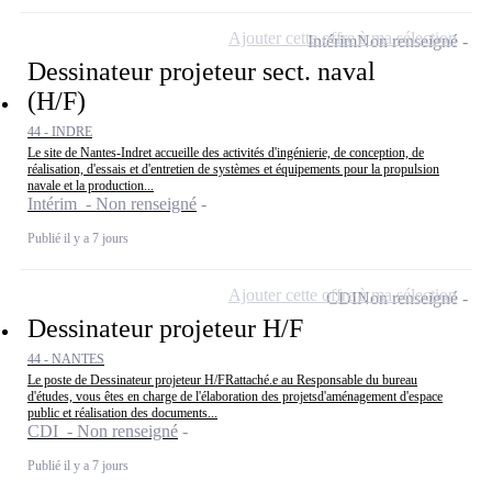
Ajouter cette offre à ma sélection
Intérim
Non renseigné
Dessinateur projeteur sect. naval
(H/F)
44 - INDRE
Le site de Nantes-Indret accueille des activités d'ingénierie, de conception, de
réalisation, d'essais et d'entretien de systèmes et équipements pour la propulsion
navale et la production...
Intérim - Non renseigné
Publié il y a 7 jours
Ajouter cette offre à ma sélection
CDI
Non renseigné
Dessinateur projeteur H/F
44 - NANTES
Le poste de Dessinateur projeteur H/FRattaché.e au Responsable du bureau
d'études, vous êtes en charge de l'élaboration des projetsd'aménagement d'espace
public et réalisation des documents...
CDI - Non renseigné
Publié il y a 7 jours