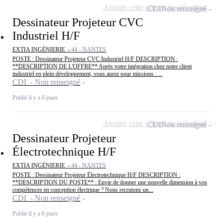
Ajouter cette offre à ma sélection
CDI
Non renseigné
Dessinateur Projeteur CVC
Industriel H/F
EXTIA INGÉNIERIE -
44 - NANTES
POSTE : Dessinateur Projeteur CVC Industriel H/F DESCRIPTION :
**DESCRIPTION DE L'OFFRE** Après votre intégration chez notre client
industriel en plein développement, vous aurez pour missions : ...
CDI - Non renseigné
Publié il y a 6 jours
Ajouter cette offre à ma sélection
CDI
Non renseigné
Dessinateur Projeteur
Électrotechnique H/F
EXTIA INGÉNIERIE -
44 - NANTES
POSTE : Dessinateur Projeteur Électrotechnique H/F DESCRIPTION :
**DESCRIPTION DU POSTE** : Envie de donner une nouvelle dimension à vos
compétences en conception électrique ? Nous recrutons un...
CDI - Non renseigné
Publié il y a 6 jours