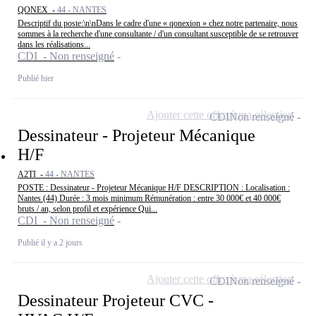
QONEX -
44 - NANTES
Descriptif du poste:\n\nDans le cadre d'une « qonexion » chez notre partenaire, nous
sommes à la recherche d'une consultante / d'un consultant susceptible de se retrouver
dans les réalisations...
CDI - Non renseigné
Publié hier
Ajouter cette offre à ma sélection
CDI
Non renseigné
Dessinateur - Projeteur Mécanique
H/F
A2TI -
44 - NANTES
POSTE : Dessinateur - Projeteur Mécanique H/F DESCRIPTION : Localisation :
Nantes (44) Durée : 3 mois minimum Rémunération : entre 30 000€ et 40 000€
bruts / an, selon profil et expérience Qui...
CDI - Non renseigné
Publié il y a 2 jours
Ajouter cette offre à ma sélection
CDI
Non renseigné
Dessinateur Projeteur CVC -