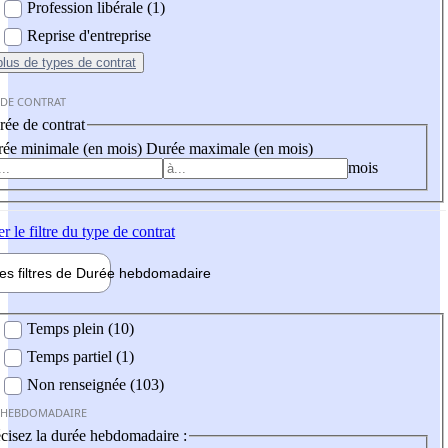
Profession libérale (1)
Reprise d'entreprise
plus
de types de contrat
 DE CONTRAT
ée de contrat
ée minimale (en mois)
Durée maximale (en mois)
mois
er
le filtre du type de contrat
les filtres de
Durée hebdo
madaire
 hebdomadaire
Temps plein (10)
Temps partiel (1)
Non renseignée (103)
 HEBDOMADAIRE
cisez la durée hebdomadaire :