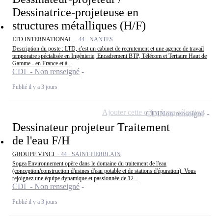
Dessinatrice-projeteuse en
structures métalliques (H/F)
LTD INTERNATIONAL -
44 - NANTES
Description du poste : LTD, c'est un cabinet de recrutement et une agence de travail
temporaire spécialisée en Ingénierie, Encadrement BTP, Télécom et Tertiaire Haut de
Gamme - en France et à...
CDI - Non renseigné
Publié il y a 3 jours
Ajouter cette offre à ma sélection
CDI
Non renseigné
Dessinateur projeteur Traitement
de l'eau F/H
GROUPE VINCI -
44 - SAINT-HERBLAIN
Sogea Environnement opère dans le domaine du traitement de l'eau
(conception/construction d'usines d'eau potable et de stations d'épuration). Vous
rejoignez une équipe dynamique et passionnée de 12...
CDI - Non renseigné
Publié il y a 3 jours