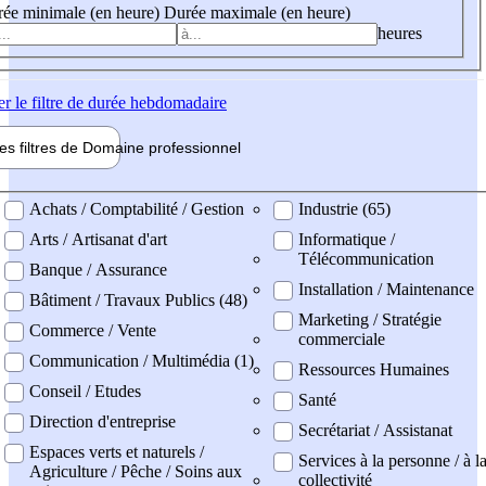
ée minimale (en heure)
Durée maximale (en heure)
heures
er
le filtre de durée hebdomadaire
les filtres de
Domaine pro
fessionnel
ne professionel
Achats / Comptabilité / Gestion
Industrie (65)
Arts / Artisanat d'art
Informatique /
Télécommunication
Banque / Assurance
Installation / Maintenance
Bâtiment / Travaux Publics (48)
Marketing / Stratégie
Commerce / Vente
commerciale
Communication / Multimédia (1)
Ressources Humaines
Conseil / Etudes
Santé
Direction d'entreprise
Secrétariat / Assistanat
Espaces verts et naturels /
Services à la personne / à l
Agriculture / Pêche / Soins aux
collectivité