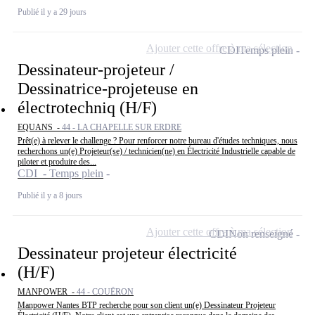
Publié il y a 29 jours
Ajouter cette offre à ma sélection
CDI
Temps plein
Dessinateur-projeteur /
Dessinatrice-projeteuse en
électrotechniq (H/F)
EQUANS -
44 - LA CHAPELLE SUR ERDRE
Prêt(e) à relever le challenge ? Pour renforcer notre bureau d'études techniques, nous
recherchons un(e) Projeteur(se) / technicien(ne) en Électricité Industrielle capable de
piloter et produire des...
CDI - Temps plein
Publié il y a 8 jours
Ajouter cette offre à ma sélection
CDI
Non renseigné
Dessinateur projeteur électricité
(H/F)
MANPOWER -
44 - COUËRON
Manpower Nantes BTP recherche pour son client un(e) Dessinateur Projeteur