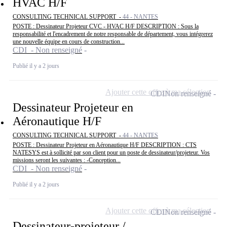
HVAC H/F
CONSULTING TECHNICAL SUPPORT -
44 - NANTES
POSTE : Dessinateur Projeteur CVC - HVAC H/F DESCRIPTION : Sous la
responsabilité et l'encadrement de notre responsable de département, vous intégrerez
une nouvelle équipe en cours de construction...
CDI - Non renseigné
Publié il y a 2 jours
Ajouter cette offre à ma sélection
CDI
Non renseigné
Dessinateur Projeteur en
Aéronautique H/F
CONSULTING TECHNICAL SUPPORT -
44 - NANTES
POSTE : Dessinateur Projeteur en Aéronautique H/F DESCRIPTION : CTS
NATESYS est à sollicité par son client pour un poste de dessinateur/projeteur. Vos
missions seront les suivantes : -Conception...
CDI - Non renseigné
Publié il y a 2 jours
Ajouter cette offre à ma sélection
CDI
Non renseigné
Dessinateur-projeteur /