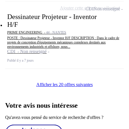
Ajouter cette offre à ma sélection
CDI
Non renseigné
Dessinateur Projeteur - Inventor
H/F
PRIME ENGINEERING -
44 - NANTES
POSTE : Dessinateur Projeteur - Inventor H/F DESCRIPTION : Dans le cadre de
projets de conception d'équipements mécaniques complexes destinés aux
environnements industriels et offshore, nous...
CDI - Non renseigné
Publié il y a 7 jours
Afficher les 20 offres suivantes
Votre avis nous intéresse
Qu'avez-vous pensé du service de recherche d'offres ?