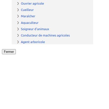
Fermer
Fermer
le détail de l'offre
/
Offre
sur
Offre précéden