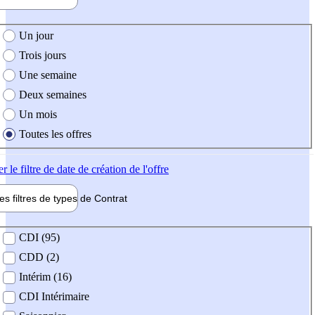
e création de l'offre
Un jour
Trois jours
Une semaine
Deux semaines
Un mois
Toutes les offres
er
le filtre de date de création de l'offre
les filtres de types de
Contrat
de contrat
CDI (95)
CDD (2)
Intérim (16)
CDI Intérimaire