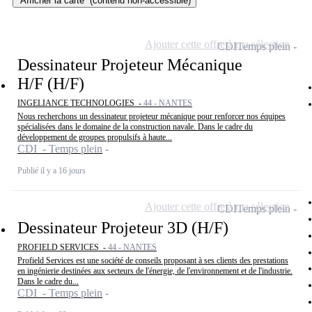
Afficher la carte
(contenu non-accessible)
Ajouter cette offre à ma sélection
CDI
Temps plein
Dessinateur Projeteur Mécanique
H/F (H/F)
INGELIANCE TECHNOLOGIES -
44 - NANTES
Nous recherchons un dessinateur projeteur mécanique pour renforcer nos équipes
spécialisées dans le domaine de la construction navale. Dans le cadre du
développement de groupes propulsifs à haute...
CDI - Temps plein
Publié il y a 16 jours
Ajouter cette offre à ma sélection
CDI
Temps plein
Dessinateur Projeteur 3D (H/F)
PROFIELD SERVICES -
44 - NANTES
Profield Services est une société de conseils proposant à ses clients des prestations
en ingénierie destinées aux secteurs de l'énergie, de l'environnement et de l'industrie.
Dans le cadre du...
CDI - Temps plein