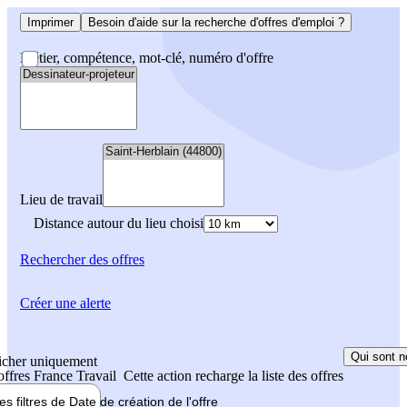
Imprimer
Besoin d'aide sur la recherche d'offres d'emploi ?
Métier, compétence, mot-clé, numéro d'offre
Lieu de travail
Distance autour du lieu choisi
Rechercher
des offres
Créer une alerte
Qui sont n
icher uniquement
 offres France Travail
Cette action recharge la liste des offres
les filtres de
Date de création
de l'offre