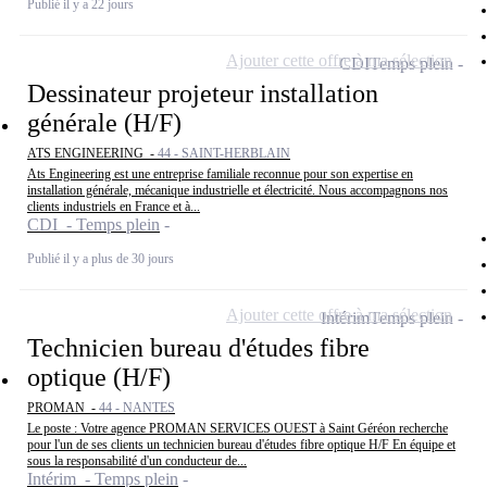
Publié il y a 22 jours
Ajouter cette offre à ma sélection
CDI
Temps plein
Dessinateur projeteur installation
générale (H/F)
ATS ENGINEERING -
44 - SAINT-HERBLAIN
Ats Engineering est une entreprise familiale reconnue pour son expertise en
installation générale, mécanique industrielle et électricité. Nous accompagnons nos
clients industriels en France et à...
CDI - Temps plein
Publié il y a plus de 30 jours
Ajouter cette offre à ma sélection
Intérim
Temps plein
Technicien bureau d'études fibre
optique (H/F)
PROMAN -
44 - NANTES
Le poste : Votre agence PROMAN SERVICES OUEST à Saint Géréon recherche
pour l'un de ses clients un technicien bureau d'études fibre optique H/F En équipe et
sous la responsabilité d'un conducteur de...
Intérim - Temps plein