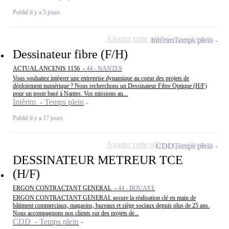
Publié il y a 5 jours
Ajouter cette offre à ma sélection
Intérim
Temps plein
Dessinateur fibre (F/H)
ACTUAL ANCENIS 1156 -
44 - NANTES
Vous souhaitez intégrer une entreprise dynamique au coeur des projets de
déploiement numérique ? Nous recherchons un Dessinateur Fibre Optique (H/F)
pour un poste basé à Nantes. Vos missions au...
Intérim - Temps plein
Publié il y a 17 jours
Ajouter cette offre à ma sélection
CDD
Temps plein
DESSINATEUR METREUR TCE
(H/F)
ERGON CONTRACTANT GENERAL -
44 - BOUAYE
ERGON CONTRACTANT GENERAL assure la réalisation clé en main de
bâtiment commerciaux, magasins, bureaux et siège sociaux depuis plus de 25 ans.
Nous accompagnons nos clients sur des projets de...
CDD - Temps plein