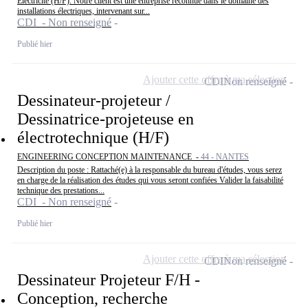
Électricité (H/F). Notre client est une entreprise reconnue dans le domaine des
installations électriques, intervenant sur...
CDI - Non renseigné
Publié hier
Ajouter cette offre à ma sélection
CDI
Non renseigné
Dessinateur-projeteur /
Dessinatrice-projeteuse en
électrotechnique (H/F)
ENGINEERING CONCEPTION MAINTENANCE -
44 - NANTES
Description du poste : Rattaché(e) à la responsable du bureau d'études, vous serez
en charge de la réalisation des études qui vous seront confiées Valider la faisabilité
technique des prestations...
CDI - Non renseigné
Publié hier
Ajouter cette offre à ma sélection
CDI
Non renseigné
Dessinateur Projeteur F/H -
Conception, recherche