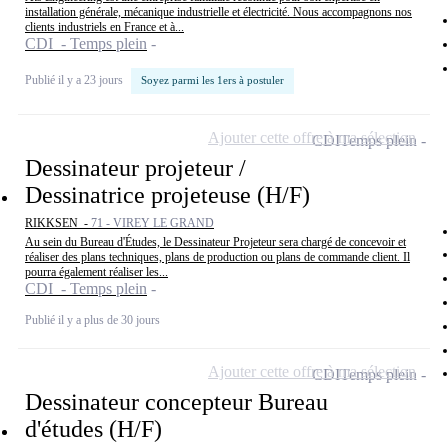
installation générale, mécanique industrielle et électricité. Nous accompagnons nos
clients industriels en France et à...
CDI - Temps plein
Publié il y a 23 jours
Soyez parmi les 1ers à postuler
Ajouter cette offre à ma sélection
CDI
Temps plein
Dessinateur projeteur /
Dessinatrice projeteuse (H/F)
RIKKSEN -
71 - VIREY LE GRAND
Au sein du Bureau d'Études, le Dessinateur Projeteur sera chargé de concevoir et
réaliser des plans techniques, plans de production ou plans de commande client. Il
pourra également réaliser les...
CDI - Temps plein
Publié il y a plus de 30 jours
Ajouter cette offre à ma sélection
CDI
Temps plein
Dessinateur concepteur Bureau
d'études (H/F)