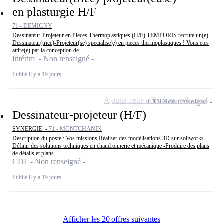
en plasturgie H/F
71 - DEMIGNY
Dessinateur-Projeteur en Pieces Thermoplastiques (H/F) TEMPORIS recrute un(e)
Dessinateur(trice)-Projeteur(se) specialise(e) en pieces thermoplastiques ! Vous etes
attire(e) par la conception de...
Intérim - Non renseigné
Publié il y a 19 jours
Ajouter cette offre à ma sélection
CDI
Non renseigné
Dessinateur-projeteur (H/F)
SYNERGIE -
71 - MONTCHANIN
Description du poste : Vos missions Réaliser des modélisations 3D sur soliworks -
Définir des solutions techniques en chaudronnerie et mécanique -Produire des plans
de détails et plans...
CDI - Non renseigné
Publié il y a 19 jours
Afficher les 20 offres suivantes