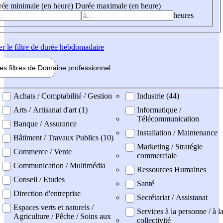
ée minimale (en heure)
Durée maximale (en heure)
heures
er
le filtre de durée hebdomadaire
les filtres de
Domaine pro
fessionnel
ne professionel
Achats / Comptabilité / Gestion
Industrie (44)
Arts / Artisanat d'art (1)
Informatique /
Télécommunication
Banque / Assurance
Installation / Maintenance
Bâtiment / Travaux Publics (10)
Marketing / Stratégie
Commerce / Vente
commerciale
Communication / Multimédia
Ressources Humaines
Conseil / Etudes
Santé
Direction d'entreprise
Secrétariat / Assistanat
Espaces verts et naturels /
Services à la personne / à l
Agriculture / Pêche / Soins aux
collectivité