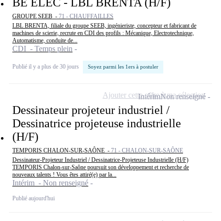
BE ELEC - LBL BRENTA (H/F)
GROUPE SEEB -
71 - CHAUFFAILLES
LBL BRENTA, filiale du groupe SEEB, ingénieriste, concepteur et fabricant de
machines de scierie, recrute en CDI des profils : Mécanique, Electrotechnique,
Automatisme, conduite de...
CDI - Temps plein
Publié il y a plus de 30 jours
Soyez parmi les 1ers à postuler
Ajouter cette offre à ma sélection
Intérim
Non renseigné
Dessinateur projeteur industriel /
Dessinatrice projeteuse industrielle
(H/F)
TEMPORIS CHALON-SUR-SAÔNE -
71 - CHALON-SUR-SAÔNE
Dessinateur-Projeteur Industriel / Dessinatrice-Projeteuse Industrielle (H/F)
TEMPORIS Chalon-sur-Saône poursuit son développement et recherche de
nouveaux talents ! Vous êtes attiré(e) par la...
Intérim - Non renseigné
Publié aujourd'hui