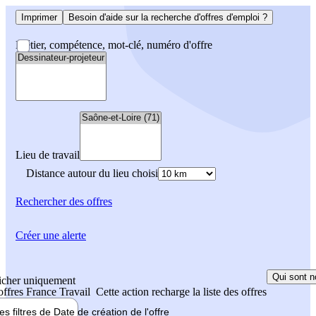
Imprimer
Besoin d'aide sur la recherche d'offres d'emploi ?
Métier, compétence, mot-clé, numéro d'offre
Lieu de travail
Distance autour du lieu choisi
Rechercher
des offres
Créer une alerte
Qui sont n
icher uniquement
 offres France Travail
Cette action recharge la liste des offres
les filtres de
Date de création
de l'offre