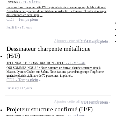
INVENIO -
71 - MÂCON
Invenio-rh recrute pour cette PME spécialisée dans la conception, la fabrication et
l'installation de systèmes de ventilation industrielle. Le Bureau d'Études développe
des solutions en aéraulique,...
CDI - Temps plein
Publié il y a 11 jours
Ajouter cette offre à ma sélection
CDI
Temps plein
Dessinateur charpente métallique
(H/F)
TECHNIQUE ET CONSTRUCTION - TECO -
71 - MÂCON
QUI SOMMES-NOUS ? : Nous sommes un bureau d'étude structure situé à
Mâcon, Lyon et Chalon sur Saône. Nous faisons partie d'un groupe d'ingénierie
générale pluridisciplinaire de 70 personnes, implanté...
CDI - Temps plein
Publié il y a 17 jours
Ajouter cette offre à ma sélection
CDI
Temps plein
Projeteur structure confirmé (H/F)