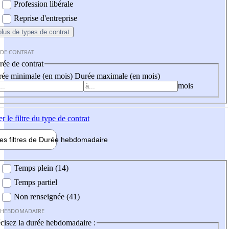
Profession libérale
Reprise d'entreprise
plus
de types de contrat
 DE CONTRAT
ée de contrat
ée minimale (en mois)
Durée maximale (en mois)
mois
er
le filtre du type de contrat
les filtres de
Durée hebdo
madaire
 hebdomadaire
Temps plein (14)
Temps partiel
Non renseignée (41)
 HEBDOMADAIRE
cisez la durée hebdomadaire :