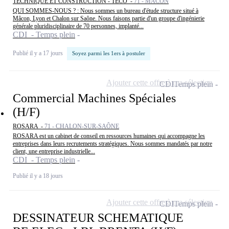
TECHNIQUE ET CONSTRUCTION - TECO -
71 - MÂCON
QUI SOMMES-NOUS ? : Nous sommes un bureau d'étude structure situé à
Mâcon, Lyon et Chalon sur Saône. Nous faisons partie d'un groupe d'ingénierie
générale pluridisciplinaire de 70 personnes, implanté...
CDI - Temps plein
Publié il y a 17 jours
Soyez parmi les 1ers à postuler
Ajouter cette offre à ma sélection
CDI
Temps plein
Commercial Machines Spéciales
(H/F)
ROSARA -
71 - CHALON-SUR-SAÔNE
ROSARA est un cabinet de conseil en ressources humaines qui accompagne les
entreprises dans leurs recrutements stratégiques. Nous sommes mandatés par notre
client, une entreprise industrielle...
CDI - Temps plein
Publié il y a 18 jours
Ajouter cette offre à ma sélection
CDI
Temps plein
DESSINATEUR SCHEMATIQUE