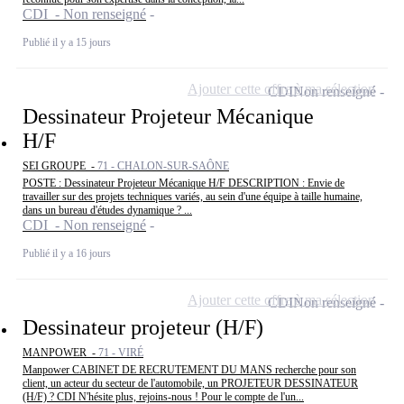
CDI - Non renseigné
Publié il y a 15 jours
Ajouter cette offre à ma sélection
CDI
Non renseigné
Dessinateur Projeteur Mécanique
H/F
SEI GROUPE -
71 - CHALON-SUR-SAÔNE
POSTE : Dessinateur Projeteur Mécanique H/F DESCRIPTION : Envie de
travailler sur des projets techniques variés, au sein d'une équipe à taille humaine,
dans un bureau d'études dynamique ? ...
CDI - Non renseigné
Publié il y a 16 jours
Ajouter cette offre à ma sélection
CDI
Non renseigné
Dessinateur projeteur (H/F)
MANPOWER -
71 - VIRÉ
Manpower CABINET DE RECRUTEMENT DU MANS recherche pour son
client, un acteur du secteur de l'automobile, un PROJETEUR DESSINATEUR
(H/F) ? CDI N'hésite plus, rejoins-nous ! Pour le compte de l'un...