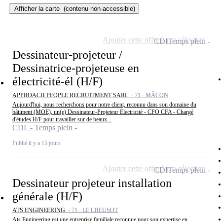
Afficher la carte
(contenu non-accessible)
Ajouter cette offre à ma sélection
CDI
Temps plein
Dessinateur-projeteur /
Dessinatrice-projeteuse en
électricité-él (H/F)
APPROACH PEOPLE RECRUITMENT SARL -
71 - MÂCON
Aujourd'hui, nous recherchons pour notre client, reconnu dans son domaine du
bâtiment (MOE), un(e) Dessinateur-Projeteur Electricité - CFO CFA - Chargé
d'études H/F pour travailler sur de beaux...
CDI - Temps plein
Publié il y a 15 jours
Ajouter cette offre à ma sélection
CDI
Temps plein
Dessinateur projeteur installation
générale (H/F)
ATS ENGINEERING -
71 - LE CREUSOT
Ats Engineering est une entreprise familiale reconnue pour son expertise en