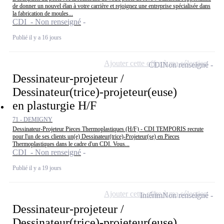
de donner un nouvel élan à votre carrière et rejoignez une entreprise spécialisée dans
la fabrication de moules...
CDI - Non renseigné
Publié il y a 16 jours
Ajouter cette offre à ma sélection
CDI
Non renseigné
Dessinateur-projeteur /
Dessinateur(trice)-projeteur(euse)
en plasturgie H/F
71 - DEMIGNY
Dessinateur-Projeteur Pieces Thermoplastiques (H/F) - CDI TEMPORIS recrute
pour l'un de ses clients un(e) Dessinateur(trice)-Projeteur(se) en Pieces
Thermoplastiques dans le cadre d'un CDI. Vous...
CDI - Non renseigné
Publié il y a 19 jours
Ajouter cette offre à ma sélection
Intérim
Non renseigné
Dessinateur-projeteur /
Dessinateur(trice)-projeteur(euse)