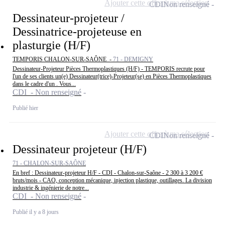
Ajouter cette offre à ma sélection
CDI
Non renseigné
Dessinateur-projeteur /
Dessinatrice-projeteuse en
plasturgie (H/F)
TEMPORIS CHALON-SUR-SAÔNE -
71 - DEMIGNY
Dessinateur-Projeteur Pièces Thermoplastiques (H/F) - TEMPORIS recrute pour
l'un de ses clients un(e) Dessinateur(trice)-Projeteur(se) en Pièces Thermoplastiques
dans le cadre d'un . Vous...
CDI - Non renseigné
Publié hier
Ajouter cette offre à ma sélection
CDI
Non renseigné
Dessinateur projeteur (H/F)
71 - CHALON-SUR-SAÔNE
En bref : Dessinateur-projeteur H/F - CDI - Chalon-sur-Saône - 2 300 à 3 200 €
bruts/mois - CAO, conception mécanique, injection plastique, outillages. La division
industrie & ingénierie de notre...
CDI - Non renseigné
Publié il y a 8 jours