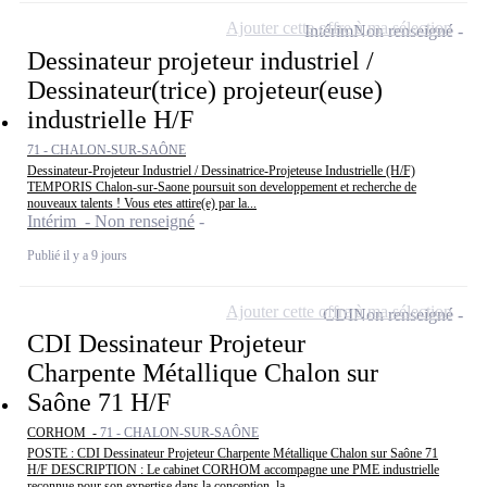
Ajouter cette offre à ma sélection
Intérim
Non renseigné
Dessinateur projeteur industriel /
Dessinateur(trice) projeteur(euse)
industrielle H/F
71 - CHALON-SUR-SAÔNE
Dessinateur-Projeteur Industriel / Dessinatrice-Projeteuse Industrielle (H/F)
TEMPORIS Chalon-sur-Saone poursuit son developpement et recherche de
nouveaux talents ! Vous etes attire(e) par la...
Intérim - Non renseigné
Publié il y a 9 jours
Ajouter cette offre à ma sélection
CDI
Non renseigné
CDI Dessinateur Projeteur
Charpente Métallique Chalon sur
Saône 71 H/F
CORHOM -
71 - CHALON-SUR-SAÔNE
POSTE : CDI Dessinateur Projeteur Charpente Métallique Chalon sur Saône 71
H/F DESCRIPTION : Le cabinet CORHOM accompagne une PME industrielle
reconnue pour son expertise dans la conception, la...