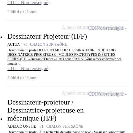
CDI - Non renseigné
Publié il y a 16 jours
Ajouter cette offre à ma sélection
CDI
Non renseigné
Dessinateur Projeteur (H/F)
ACTUA -
71 - CHALON-SUR-SAÔNE
Description du poste OFFRE D'EMPLOI : DESSINATEUR-PROJETEUR /
DESSINATRICE-PROJETEUSE - MOULES PROTOTYPES & PETITES
SÉRIES (CDI - Bureau d'Études - CAO sous CATIA) Vous aimez concevoir des
moules...
CDI - Non renseigné
Publié il y a 16 jours
Ajouter cette offre à ma sélection
CDI
Non renseigné
Dessinateur-projeteur /
Dessinatrice-projeteuse en
mécanique (H/F)
ADECCO ONSITE -
71 - CHALON-SUR-SAÔNE
Description du poste : À la recherche de votre poste de rêve ? Saisissez l'opportunité