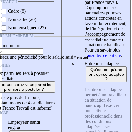
IFICATION
par France travail,
Cap emploi et ses
Cadre (8)
partenaires pour ses
actions concrètes en
Non cadre (20)
faveur du recrutement,
Non renseignée (27)
de l’intégration et de
l’accompagnement de
IRE BRUT MINIMUM
ses collaborateurs en
situation de handicap.
re minimum
Pour en savoir plus,
consultez cet article
.
ssez une périodicité pour le salaire saisi
Entreprise adaptée
NITÉS
Qu'est-ce qu'une
z parmi les 1ers à postuler
entreprise adaptée
résultats
?
urquoi serez-vous parmi les
L'entreprise adaptée
premiers à postuler ?
permet à un travailleur
es de plus de 15 jours,
en situation de
tant moins de 4 candidatures
handicap d'exercer
t France Travail est informé)
une activité
ICAP
professionnelle dans
des conditions
Employeur handi-
adaptées à ses
engagé
capacités. Pour en