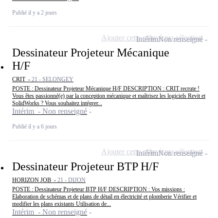
Publié il y a 2 jours
Ajouter cette offre à ma sélection
Intérim
Non renseigné
Dessinateur Projeteur Mécanique
H/F
CRIT -
21 - SELONGEY
POSTE : Dessinateur Projeteur Mécanique H/F DESCRIPTION : CRIT recrute !
Vous êtes passionné(e) par la conception mécanique et maîtrisez les logiciels Revit et
SolidWorks ? Vous souhaitez intégrer...
Intérim - Non renseigné
Publié il y a 6 jours
Ajouter cette offre à ma sélection
Intérim
Non renseigné
Dessinateur Projeteur BTP H/F
HORIZON JOB -
21 - DIJON
POSTE : Dessinateur Projeteur BTP H/F DESCRIPTION : Vos missions :
Elaboration de schémas et de plans de détail en électricité et plomberie Vérifier et
modifier les plans existants Utilisation de...
Intérim - Non renseigné