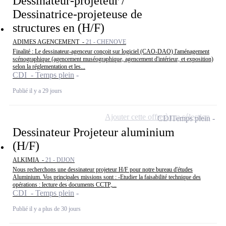
Dessinateur-projeteur /
Dessinatrice-projeteuse de
structures en (H/F)
ADIMES AGENCEMENT -
21 - CHENOVE
Finalité : Le dessinateur-agenceur conçoit sur logiciel (CAO-DAO) l'aménagement
scénographique (agencement muséographique, agencement d'intérieur, et exposition)
selon la réglementation et les...
CDI - Temps plein
Publié il y a 29 jours
Ajouter cette offre à ma sélection
CDI
Temps plein
Dessinateur Projeteur aluminium
(H/F)
ALKIMIA -
21 - DIJON
Nous recherchons une dessinateur projeteur H/F pour notre bureau d'études
Aluminium. Vos principales missions sont : -Etudier la faisabilité technique des
opérations : lecture des documents CCTP,...
CDI - Temps plein
Publié il y a plus de 30 jours