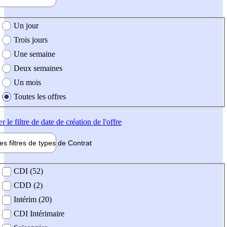
e création de l'offre
Un jour
Trois jours
Une semaine
Deux semaines
Un mois
Toutes les offres
er
le filtre de date de création de l'offre
les filtres de types de
Contrat
de contrat
CDI (52)
CDD (2)
Intérim (20)
CDI Intérimaire