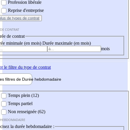
Profession libérale
Reprise d'entreprise
plus
de types de contrat
 DE CONTRAT
ée de contrat
ée minimale (en mois)
Durée maximale (en mois)
mois
er
le filtre du type de contrat
les filtres de
Durée hebdo
madaire
 hebdomadaire
Temps plein (12)
Temps partiel
Non renseignée (62)
 HEBDOMADAIRE
cisez la durée hebdomadaire :