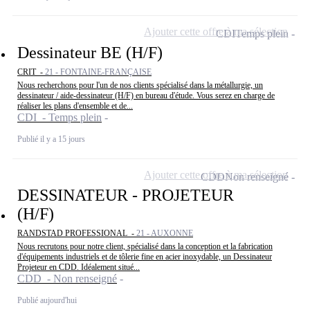
Ajouter cette offre à ma sélection
CDI
Temps plein
Dessinateur BE (H/F)
CRIT -
21 - FONTAINE-FRANÇAISE
Nous recherchons pour l'un de nos clients spécialisé dans la métallurgie, un
dessinateur / aide-dessinateur (H/F) en bureau d'étude. Vous serez en charge de
réaliser les plans d'ensemble et de...
CDI - Temps plein
Publié il y a 15 jours
Ajouter cette offre à ma sélection
CDD
Non renseigné
DESSINATEUR - PROJETEUR
(H/F)
RANDSTAD PROFESSIONAL -
21 - AUXONNE
Nous recrutons pour notre client, spécialisé dans la conception et la fabrication
d'équipements industriels et de tôlerie fine en acier inoxydable, un Dessinateur
Projeteur en CDD. Idéalement situé...
CDD - Non renseigné
Publié aujourd'hui