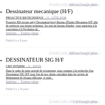
Ajouter cette offre à ma sélection
Intérim
Temps plein
Dessinateur mecanique (H/F)
PROACTIVE RH/TECHNIQUE -
21 - CÔTE-D'OR
Proactive RH recrute un(e) Dessinateur(trice) Bureau d'Études Mécanique H/F afin
de renforcer son équipe technique. Au sein du bureau d'études, vous participez à la
conception et à l'évolution de...
Intérim - Temps plein
Publié il y a 9 jours
Ajouter cette offre à ma sélection
Intérim
Temps plein
DESSINATEUR SIG H/F
CRIT INTERIM -
21 - DIJON
Dans le cadre de notre activité de recrutement, nous sommes à la recherche d'un
Dessinateur SIG H/F pour l'un de nos clients spécialisé dans les projets de
déploiement de réseaux télécoms, et situé...
Intérim - Temps plein
Publié il y a 10 jours
Ajouter cette offre à ma sélection
CDI
Temps plein