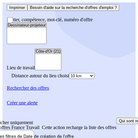
Imprimer
Besoin d'aide sur la recherche d'offres d'emploi ?
Métier, compétence, mot-clé, numéro d'offre
Lieu de travail
Distance autour du lieu choisi
Rechercher
des offres
Créer une alerte
Qui sont n
icher uniquement
 offres France Travail
Cette action recharge la liste des offres
les filtres de
Date de création
de l'offre