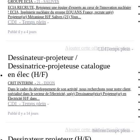
GROUPE ECIA -
21 - SALIVES
ECIA RECRUTE, Rejoignez une équipe d'experts au cœur de l'innovation nucléaire
! ECIA, Ingénierie nucléaire du groupe EQUANS France, recrute un(e)
Projeteur(se) Mécanique H/F Salives (21) Vous...
CDI - Temps plein
Publié il y a 4 jours
Ajouter cette offre à ma sélection
CDI
Temps plein
Dessinateur-projeteur /
Dessinatrice-projeteuse catalogue
en élec (H/F)
CRIT INTERIM -
21 - DIJON
Dans le cadre du développement de son activité, nous recherchons pour notre client,
spécialisé dans le secteur de l'électricité, un(e) Dessinateur(trice) Projeteur(se) en
Électricité H/F dans...
CDI - Temps plein
Publié il y a 14 jours
Ajouter cette offre à ma sélection
Intérim
Temps plein
Dessinateur projeteur (H/F)