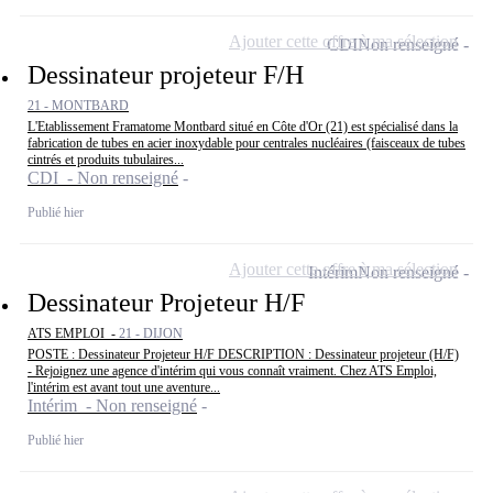
Ajouter cette offre à ma sélection
CDI
Non renseigné
Dessinateur projeteur F/H
21 - MONTBARD
L'Etablissement Framatome Montbard situé en Côte d'Or (21) est spécialisé dans la
fabrication de tubes en acier inoxydable pour centrales nucléaires (faisceaux de tubes
cintrés et produits tubulaires...
CDI - Non renseigné
Publié hier
Ajouter cette offre à ma sélection
Intérim
Non renseigné
Dessinateur Projeteur H/F
ATS EMPLOI -
21 - DIJON
POSTE : Dessinateur Projeteur H/F DESCRIPTION : Dessinateur projeteur (H/F)
- Rejoignez une agence d'intérim qui vous connaît vraiment. Chez ATS Emploi,
l'intérim est avant tout une aventure...
Intérim - Non renseigné
Publié hier