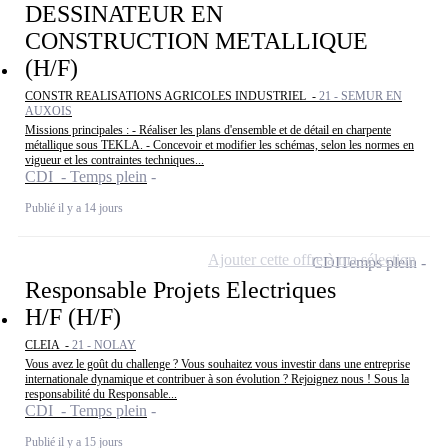
DESSINATEUR EN
CONSTRUCTION METALLIQUE
(H/F)
CONSTR REALISATIONS AGRICOLES INDUSTRIEL -
21 - SEMUR EN
AUXOIS
Missions principales : - Réaliser les plans d'ensemble et de détail en charpente
métallique sous TEKLA. - Concevoir et modifier les schémas, selon les normes en
vigueur et les contraintes techniques...
CDI - Temps plein
Publié il y a 14 jours
Ajouter cette offre à ma sélection
CDI
Temps plein
Responsable Projets Electriques
H/F (H/F)
CLEIA -
21 - NOLAY
Vous avez le goût du challenge ? Vous souhaitez vous investir dans une entreprise
internationale dynamique et contribuer à son évolution ? Rejoignez nous ! Sous la
responsabilité du Responsable...
CDI - Temps plein
Publié il y a 15 jours