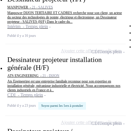
MANPOWER -
21 - SALIVES
Manpower DIJON TERTIAIRE ET CADRES recherche pour son client, un acteur
du secteur des technologies de pointe, électrique et électronique, un Dessinateur
projeteur - SALIVES (H/F) Dans le cadre du...
Intérim - Temps plein
Publié il y a 16 jours
Ajouter cette offre à ma sélection
CDI
Temps plein
Dessinateur projeteur installation
générale (H/F)
ATS ENGINEERING -
21 - DIJON
Ats Engineering est une entreprise familiale reconnue pour son expertise en
installation générale, mécanique industrielle et électricité. Nous accompagnons nos
clients industriels en France et à...
CDI - Temps plein
Publié il y a 23 jours
Soyez parmi les 1ers à postuler
Ajouter cette offre à ma sélection
CDI
Temps plein