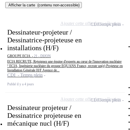
Afficher la carte
(contenu non-accessible)
Ajouter cette offre à ma sélection
CDI
Temps plein
Dessinateur-projeteur /
Dessinatrice-projeteuse en
installations (H/F)
GROUPE ECIA -
21 - DIJON
ECIA RECRUTE, Rejoignez une équipe d'experts au cœur de l'innovation nucléaire
! ECIA, Ingénierie nucléaire du groupe EQUANS France, recrute un(e) Projeteur en
Installation Générale H/F Agence de...
CDI - Temps plein
Publié il y a 4 jours
Ajouter cette offre à ma sélection
CDI
Temps plein
Dessinateur projeteur /
Dessinatrice projeteuse en
mécanique nucl (H/F)