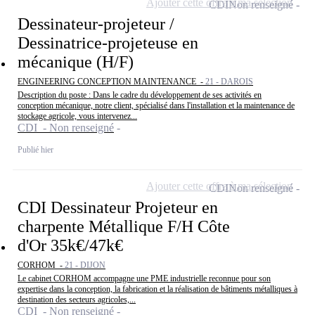
Ajouter cette offre à ma sélection
CDI
Non renseigné
Dessinateur-projeteur /
Dessinatrice-projeteuse en
mécanique (H/F)
ENGINEERING CONCEPTION MAINTENANCE -
21 - DAROIS
Description du poste : Dans le cadre du développement de ses activités en
conception mécanique, notre client, spécialisé dans l'installation et la maintenance de
stockage agricole, vous intervenez...
CDI - Non renseigné
Publié hier
Ajouter cette offre à ma sélection
CDI
Non renseigné
CDI Dessinateur Projeteur en
charpente Métallique F/H Côte
d'Or 35k€/47k€
CORHOM -
21 - DIJON
Le cabinet CORHOM accompagne une PME industrielle reconnue pour son
expertise dans la conception, la fabrication et la réalisation de bâtiments métalliques à
destination des secteurs agricoles,...
CDI - Non renseigné