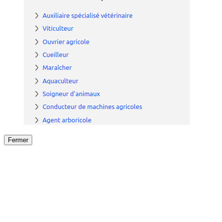
Fermer
Fermer
le détail de l'offre
/
Offre
sur
Offre précéden