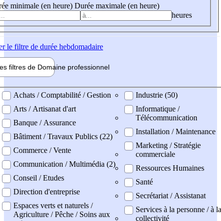
ée minimale (en heure)
Durée maximale (en heure)
heures
er
le filtre de durée hebdomadaire
les filtres de
Domaine pro
fessionnel
ne professionel
Achats / Comptabilité / Gestion
Industrie (50)
Arts / Artisanat d'art
Informatique /
Télécommunication
Banque / Assurance
Installation / Maintenance
Bâtiment / Travaux Publics (22)
Marketing / Stratégie
Commerce / Vente
commerciale
Communication / Multimédia (2)
Ressources Humaines
Conseil / Etudes
Santé
Direction d'entreprise
Secrétariat / Assistanat
Espaces verts et naturels /
Services à la personne / à l
Agriculture / Pêche / Soins aux
collectivité