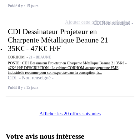
Publié il y a 15 jours
Ajouter cette offre à ma sélection
CDI
Non renseigné
CDI Dessinateur Projeteur en
Charpente Métallique Beaune 21
35K€ - 47K€ H/F
CORHOM -
21 - BEAUNE
POSTE : CDI Dessinateur Projeteur en Charpente Métallique Beaune 21 35K€ -
47K€ H/F DESCRIPTION : Le cabinet CORHOM accompagne une PME
industrielle reconnue pour son expertise dans la conception, la...
CDI - Non renseigné
Publié il y a 15 jours
Afficher les 20 offres suivantes
Votre avis nous intéresse