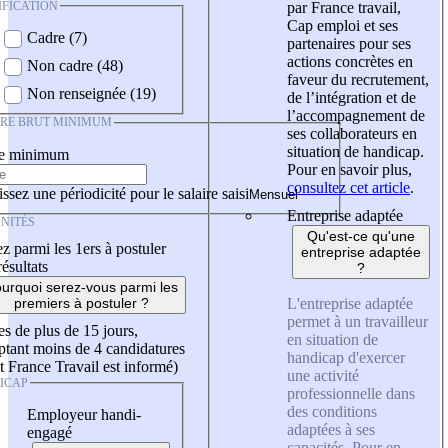
IFICATION
par France travail,
Cap emploi et ses
Cadre (7)
partenaires pour ses
actions concrètes en
Non cadre (48)
faveur du recrutement,
Non renseignée (19)
de l’intégration et de
l’accompagnement de
IRE BRUT MINIMUM
ses collaborateurs en
situation de handicap.
re minimum
Pour en savoir plus,
consultez cet article
.
ssez une périodicité pour le salaire saisi
Entreprise adaptée
NITÉS
Qu'est-ce qu'une
z parmi les 1ers à postuler
entreprise adaptée
résultats
?
urquoi serez-vous parmi les
L'entreprise adaptée
premiers à postuler ?
permet à un travailleur
es de plus de 15 jours,
en situation de
tant moins de 4 candidatures
handicap d'exercer
t France Travail est informé)
une activité
ICAP
professionnelle dans
des conditions
Employeur handi-
adaptées à ses
engagé
capacités. Pour en