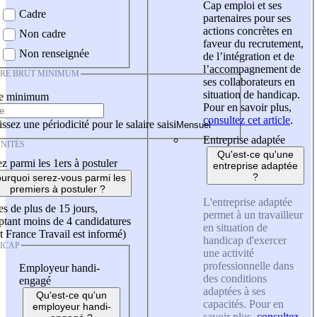
Cap emploi et ses
Cadre
partenaires pour ses
actions concrètes en
Non cadre
faveur du recrutement,
Non renseignée
de l’intégration et de
l’accompagnement de
IRE BRUT MINIMUM
ses collaborateurs en
situation de handicap.
re minimum
Pour en savoir plus,
consultez cet article
.
ssez une périodicité pour le salaire saisi
Entreprise adaptée
NITÉS
Qu'est-ce qu'une
z parmi les 1ers à postuler
entreprise adaptée
?
urquoi serez-vous parmi les
premiers à postuler ?
L'entreprise adaptée
es de plus de 15 jours,
permet à un travailleur
tant moins de 4 candidatures
en situation de
t France Travail est informé)
handicap d'exercer
ICAP
une activité
professionnelle dans
Employeur handi-
des conditions
engagé
adaptées à ses
Qu'est-ce qu'un
capacités. Pour en
employeur handi-
savoir plus,
consultez