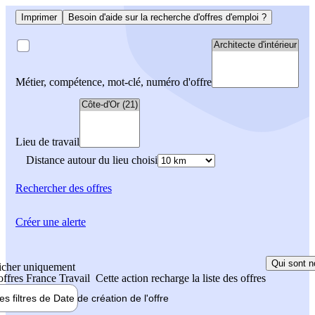
Imprimer
Besoin d'aide sur la recherche d'offres d'emploi ?
Métier, compétence, mot-clé, numéro d'offre
Lieu de travail
Distance autour du lieu choisi
Rechercher
des offres
Créer une alerte
Qui sont n
icher uniquement
 offres France Travail
Cette action recharge la liste des offres
les filtres de
Date de création
de l'offre