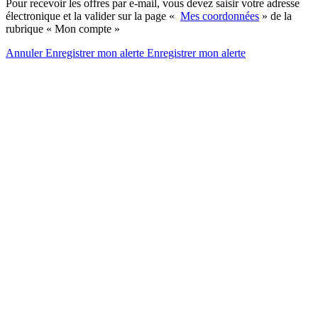
Pour recevoir les offres par e-mail, vous devez saisir votre adresse
électronique et la valider sur la page «
Mes coordonnées
» de la
rubrique « Mon compte »
Annuler
Enregistrer mon alerte
Enregistrer
mon alerte