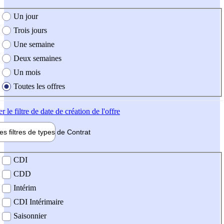
e création de l'offre
Un jour
Trois jours
Une semaine
Deux semaines
Un mois
Toutes les offres
er
le filtre de date de création de l'offre
les filtres de types de
Contrat
de contrat
CDI
CDD
Intérim
CDI Intérimaire
Saisonnier