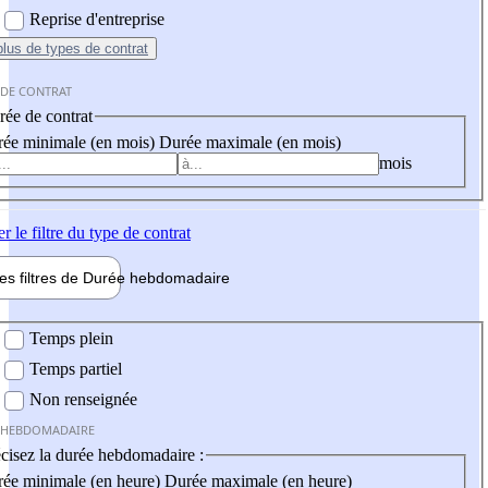
Reprise d'entreprise
plus
de types de contrat
 DE CONTRAT
ée de contrat
ée minimale (en mois)
Durée maximale (en mois)
mois
er
le filtre du type de contrat
les filtres de
Durée hebdo
madaire
 hebdomadaire
Temps plein
Temps partiel
Non renseignée
 HEBDOMADAIRE
cisez la durée hebdomadaire :
ée minimale (en heure)
Durée maximale (en heure)