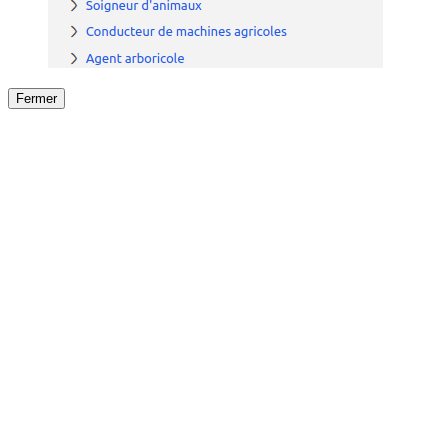
Fermer
Fermer
le détail de l'offre
/
Offre
sur
Offre précéden