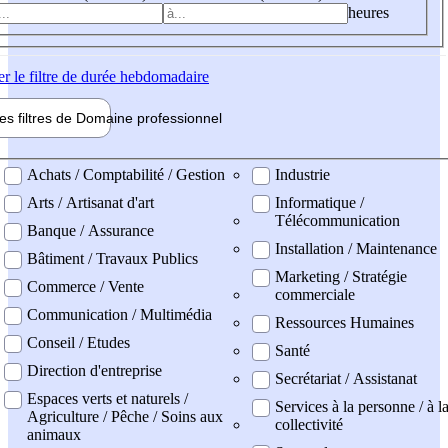
heures
er
le filtre de durée hebdomadaire
les filtres de
Domaine pro
fessionnel
ne professionel
Achats / Comptabilité / Gestion
Industrie
Arts / Artisanat d'art
Informatique /
Télécommunication
Banque / Assurance
Installation / Maintenance
Bâtiment / Travaux Publics
Marketing / Stratégie
Commerce / Vente
commerciale
Communication / Multimédia
Ressources Humaines
Conseil / Etudes
Santé
Direction d'entreprise
Secrétariat / Assistanat
Espaces verts et naturels /
Services à la personne / à l
Agriculture / Pêche / Soins aux
collectivité
animaux