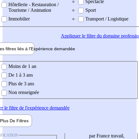
Spectacle
Hôtellerie - Restauration /
Tourisme / Animation
Sport
Immobilier
Transport / Logistique
Appliquer
le filtre du domaine professi
es filtres liés à l'
Expérience
demandée
ience demandée
Moins de 1 an
De 1 à 3 ans
Plus de 3 ans
Non renseignée
er
le filtre de l'expérience demandée
Plus De
Filtres
IFICATION
par France travail,