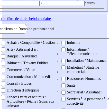
heures
er
le filtre de durée hebdomadaire
les filtres de
Domaine pro
fessionnel
ne professionel
Achats / Comptabilité / Gestion
Industrie
Arts / Artisanat d'art
Informatique /
Télécommunication
Banque / Assurance
Installation / Maintenance
Bâtiment / Travaux Publics
Marketing / Stratégie
Commerce / Vente
commerciale
Communication / Multimédia
Ressources Humaines
Conseil / Etudes
Santé
Direction d'entreprise
Secrétariat / Assistanat
Espaces verts et naturels /
Services à la personne / à l
Agriculture / Pêche / Soins aux
collectivité
animaux