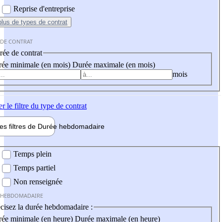
Reprise d'entreprise
plus
de types de contrat
 DE CONTRAT
ée de contrat
ée minimale (en mois)
Durée maximale (en mois)
mois
er
le filtre du type de contrat
les filtres de
Durée hebdo
madaire
 hebdomadaire
Temps plein
Temps partiel
Non renseignée
 HEBDOMADAIRE
cisez la durée hebdomadaire :
ée minimale (en heure)
Durée maximale (en heure)