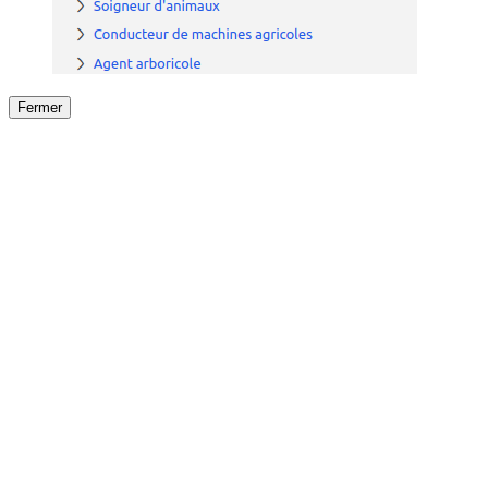
Fermer
Fermer
le détail de l'offre
/
Offre
sur
Offre précéden