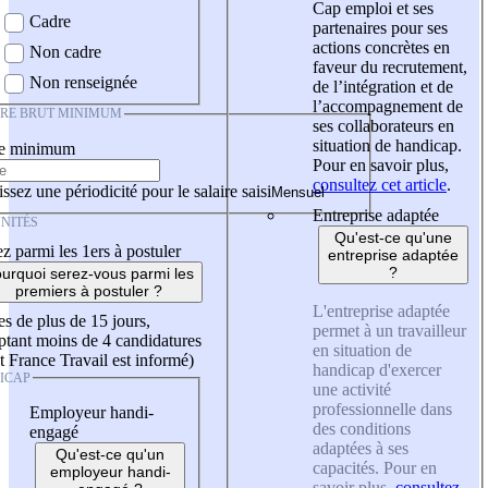
Cap emploi et ses
Cadre
partenaires pour ses
actions concrètes en
Non cadre
faveur du recrutement,
Non renseignée
de l’intégration et de
l’accompagnement de
IRE BRUT MINIMUM
ses collaborateurs en
situation de handicap.
re minimum
Pour en savoir plus,
consultez cet article
.
ssez une périodicité pour le salaire saisi
Entreprise adaptée
NITÉS
Qu'est-ce qu'une
z parmi les 1ers à postuler
entreprise adaptée
?
urquoi serez-vous parmi les
premiers à postuler ?
L'entreprise adaptée
es de plus de 15 jours,
permet à un travailleur
tant moins de 4 candidatures
en situation de
t France Travail est informé)
handicap d'exercer
ICAP
une activité
professionnelle dans
Employeur handi-
des conditions
engagé
adaptées à ses
Qu'est-ce qu'un
capacités. Pour en
employeur handi-
savoir plus,
consultez