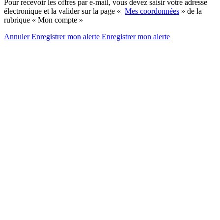
Pour recevoir les offres par e-mail, vous devez saisir votre adresse
électronique et la valider sur la page «
Mes coordonnées
» de la
rubrique « Mon compte »
Annuler
Enregistrer mon alerte
Enregistrer
mon alerte