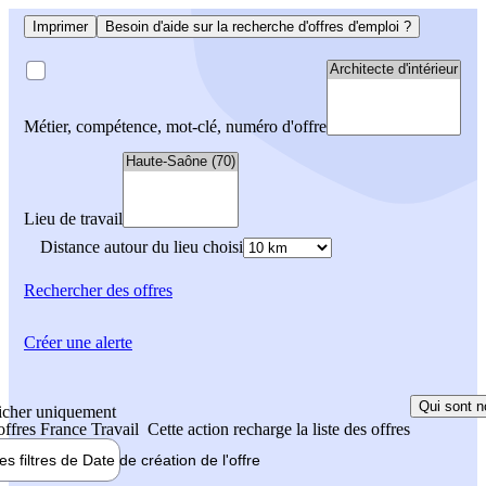
Imprimer
Besoin d'aide sur la recherche d'offres d'emploi ?
Métier, compétence, mot-clé, numéro d'offre
Lieu de travail
Distance autour du lieu choisi
Rechercher
des offres
Créer une alerte
Qui sont n
icher uniquement
 offres France Travail
Cette action recharge la liste des offres
les filtres de
Date de création
de l'offre