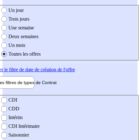
e création de l'offre
Un jour
Trois jours
Une semaine
Deux semaines
Un mois
Toutes les offres
er
le filtre de date de création de l'offre
les filtres de types de
Contrat
de contrat
CDI
CDD
Intérim
CDI Intérimaire
Saisonnier