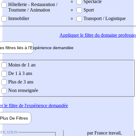
Spectacle
Hôtellerie - Restauration /
Tourisme / Animation
Sport
Immobilier
Transport / Logistique
Appliquer
le filtre du domaine professi
es filtres liés à l'
Expérience
demandée
ience demandée
Moins de 1 an
De 1 à 3 ans
Plus de 3 ans
Non renseignée
er
le filtre de l'expérience demandée
Plus De
Filtres
IFICATION
par France travail,