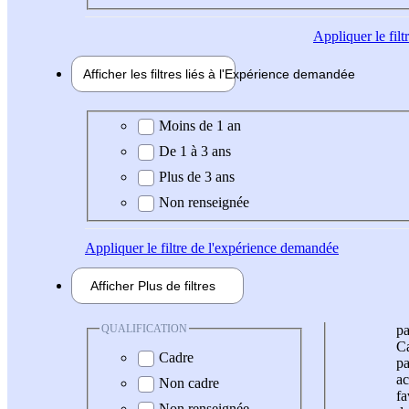
Appliquer
le fil
Afficher les filtres liés à l'
Expérience
demandée
Expérience demandée
Moins de 1 an
De 1 à 3 ans
Plus de 3 ans
Non renseignée
Appliquer
le filtre de l'expérience demandée
Afficher
Plus de
filtres
QUALIFICATION
pa
Ca
Cadre
pa
ac
Non cadre
fa
Non renseignée