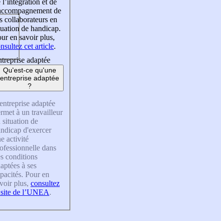
 l’intégration et de
’accompagnement de
s collaborateurs en
tuation de handicap.
ur en savoir plus,
nsultez cet article
.
treprise adaptée
Qu'est-ce qu'une
entreprise adaptée
?
entreprise adaptée
rmet à un travailleur
 situation de
ndicap d'exercer
e activité
ofessionnelle dans
s conditions
aptées à ses
pacités. Pour en
voir plus,
consultez
 site de l’UNEA
.