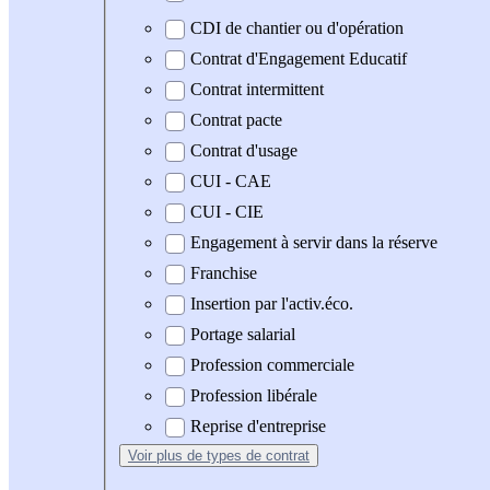
CDI de chantier ou d'opération
Contrat d'Engagement Educatif
Contrat intermittent
Contrat pacte
Contrat d'usage
CUI - CAE
CUI - CIE
Engagement à servir dans la réserve
Franchise
Insertion par l'activ.éco.
Portage salarial
Profession commerciale
Profession libérale
Reprise d'entreprise
Voir plus
de types de contrat