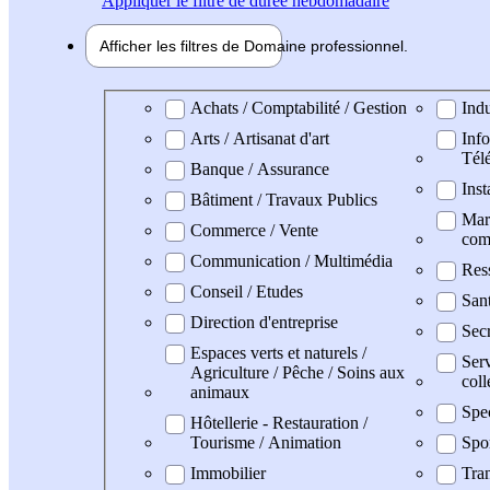
Appliquer
le filtre de durée hebdomadaire
Afficher les filtres de
Domaine pro
fessionnel
Domaine professionel
Achats / Comptabilité / Gestion
Indu
Arts / Artisanat d'art
Info
Tél
Banque / Assurance
Inst
Bâtiment / Travaux Publics
Mark
Commerce / Vente
com
Communication / Multimédia
Res
Conseil / Etudes
San
Direction d'entreprise
Secr
Espaces verts et naturels /
Serv
Agriculture / Pêche / Soins aux
coll
animaux
Spe
Hôtellerie - Restauration /
Tourisme / Animation
Spo
Immobilier
Tran