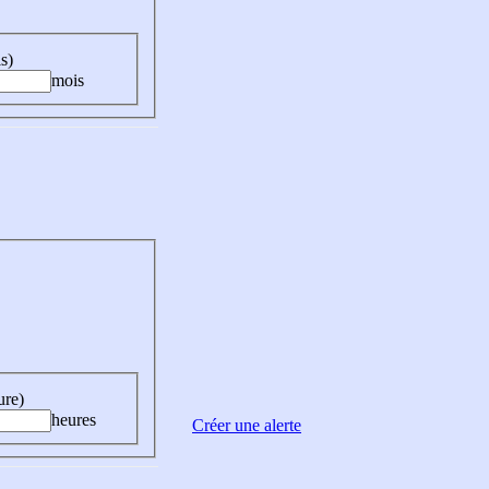
s)
mois
ure)
heures
Créer une alerte