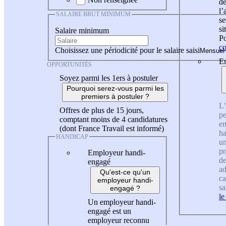
de
l
SALAIRE BRUT MINIMUM
se
si
Salaire minimum
Po
co
Choisissez une périodicité pour le salaire saisi
En
OPPORTUNITÉS
Soyez parmi les 1ers à postuler
Pourquoi serez-vous parmi les
premiers à postuler ?
L'
Offres de plus de 15 jours,
pe
comptant moins de 4 candidatures
en
(dont France Travail est informé)
ha
HANDICAP
un
pr
Employeur handi-
de
engagé
ad
Qu'est-ce qu'un
ca
employeur handi-
sa
engagé ?
le
Un employeur handi-
engagé est un
employeur reconnu