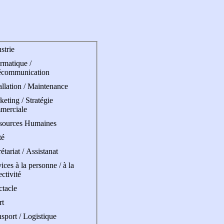
strie
rmatique /
écommunication
allation / Maintenance
eting / Stratégie
merciale
sources Humaines
té
étariat / Assistanat
ices à la personne / à la
ectivité
ctacle
rt
sport / Logistique