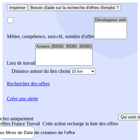
Imprimer
Besoin d'aide sur la recherche d'offres d'emploi ?
Métier, compétence, mot-clé, numéro d'offre
Lieu de travail
Distance autour du lieu choisi
Rechercher
des offres
Créer une alerte
Qui sont n
icher uniquement
 offres France Travail
Cette action recharge la liste des offres
les filtres de
Date de création
de l'offre