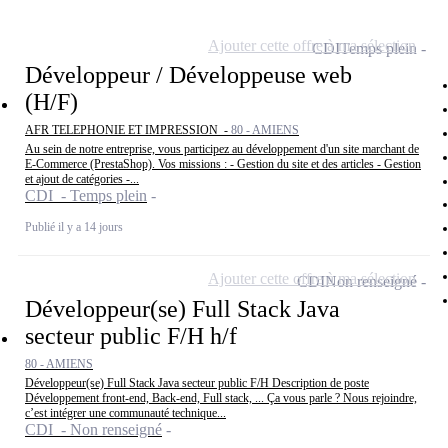
Ajouter cette offre à ma sélection
CDI
Temps plein
Développeur / Développeuse web
(H/F)
AFR TELEPHONIE ET IMPRESSION -
80 - AMIENS
Au sein de notre entreprise, vous participez au développement d'un site marchant de
E-Commerce (PrestaShop). Vos missions : - Gestion du site et des articles - Gestion
et ajout de catégories -...
CDI - Temps plein
Publié il y a 14 jours
Ajouter cette offre à ma sélection
CDI
Non renseigné
Développeur(se) Full Stack Java
secteur public F/H h/f
80 - AMIENS
Développeur(se) Full Stack Java secteur public F/H Description de poste
Développement front-end, Back-end, Full stack, ... Ça vous parle ? Nous rejoindre,
c’est intégrer une communauté technique...
CDI - Non renseigné