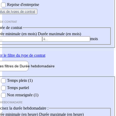
Reprise d'entreprise
plus
de types de contrat
 DE CONTRAT
ée de contrat
ée minimale (en mois)
Durée maximale (en mois)
mois
er
le filtre du type de contrat
les filtres de
Durée hebdo
madaire
 hebdomadaire
Temps plein (1)
Temps partiel
Non renseignée (1)
 HEBDOMADAIRE
cisez la durée hebdomadaire :
ée minimale (en heure)
Durée maximale (en heure)