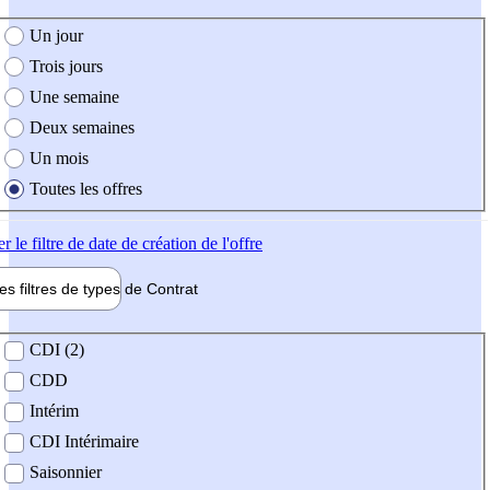
e création de l'offre
Un jour
Trois jours
Une semaine
Deux semaines
Un mois
Toutes les offres
er
le filtre de date de création de l'offre
les filtres de types de
Contrat
de contrat
CDI (2)
CDD
Intérim
CDI Intérimaire
Saisonnier