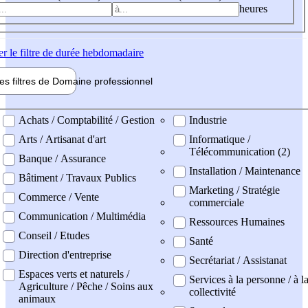
heures
er
le filtre de durée hebdomadaire
les filtres de
Domaine pro
fessionnel
ne professionel
Achats / Comptabilité / Gestion
Industrie
Arts / Artisanat d'art
Informatique /
Télécommunication (2)
Banque / Assurance
Installation / Maintenance
Bâtiment / Travaux Publics
Marketing / Stratégie
Commerce / Vente
commerciale
Communication / Multimédia
Ressources Humaines
Conseil / Etudes
Santé
Direction d'entreprise
Secrétariat / Assistanat
Espaces verts et naturels /
Services à la personne / à l
Agriculture / Pêche / Soins aux
collectivité
animaux