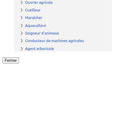
Fermer
Fermer
le détail de l'offre
/
Offre
sur
Offre précéden