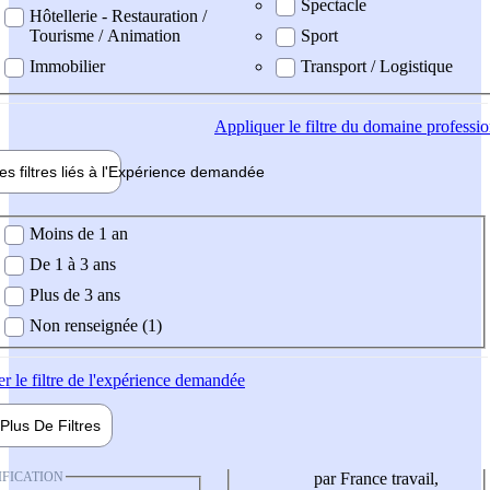
Spectacle
Hôtellerie - Restauration /
Tourisme / Animation
Sport
Immobilier
Transport / Logistique
Appliquer
le filtre du domaine professi
es filtres liés à l'
Expérience
demandée
ience demandée
Moins de 1 an
De 1 à 3 ans
Plus de 3 ans
Non renseignée (1)
er
le filtre de l'expérience demandée
Plus De
Filtres
IFICATION
par France travail,