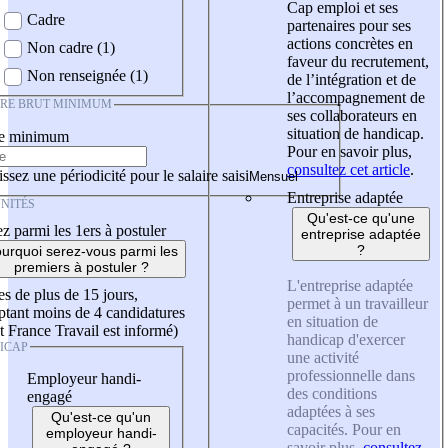
Cap emploi et ses
Cadre
partenaires pour ses
actions concrètes en
Non cadre (1)
faveur du recrutement,
Non renseignée (1)
de l’intégration et de
l’accompagnement de
IRE BRUT MINIMUM
ses collaborateurs en
situation de handicap.
re minimum
Pour en savoir plus,
consultez cet article
.
ssez une périodicité pour le salaire saisi
Entreprise adaptée
NITÉS
Qu'est-ce qu'une
z parmi les 1ers à postuler
entreprise adaptée
?
urquoi serez-vous parmi les
premiers à postuler ?
L'entreprise adaptée
es de plus de 15 jours,
permet à un travailleur
tant moins de 4 candidatures
en situation de
t France Travail est informé)
handicap d'exercer
ICAP
une activité
professionnelle dans
Employeur handi-
des conditions
engagé
adaptées à ses
Qu'est-ce qu'un
capacités. Pour en
employeur handi-
savoir plus,
consultez