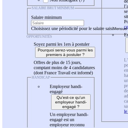
de
l
SALAIRE BRUT MINIMUM
se
si
Salaire minimum
Po
co
Choisissez une périodicité pour le salaire saisi
En
OPPORTUNITÉS
Soyez parmi les 1ers à postuler
Pourquoi serez-vous parmi les
premiers à postuler ?
L'
Offres de plus de 15 jours,
pe
comptant moins de 4 candidatures
en
(dont France Travail est informé)
ha
HANDICAP
un
pr
Employeur handi-
de
engagé
ad
Qu'est-ce qu'un
ca
employeur handi-
sa
engagé ?
le
Un employeur handi-
engagé est un
employeur reconnu