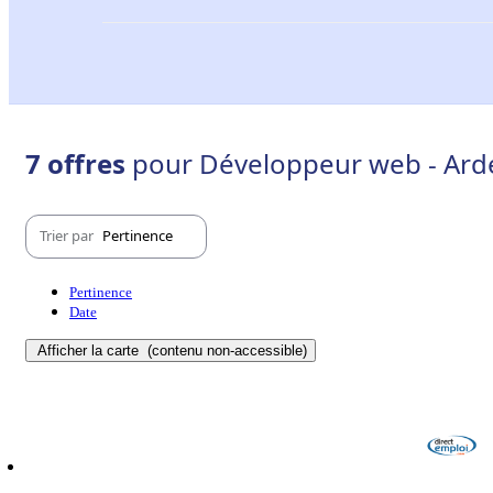
7 offres
pour Développeur web - Ard
Trier par
Pertinence
Pertinence
Date
Afficher la carte
(contenu non-accessible)