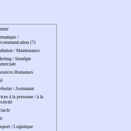
strie
rmatique /
écommunication (7)
allation / Maintenance
eting / Stratégie
merciale
sources Humaines
té
étariat / Assistanat
ices à la personne / à la
ectivité
ctacle
rt
sport / Logistique