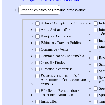
Appliquer
le filtre de durée hebdomadaire
Afficher les filtres de
Domaine pro
fessionnel
Domaine professionel
Achats / Comptabilité / Gestion
Indu
Arts / Artisanat d'art
Info
Tél
Banque / Assurance
Inst
Bâtiment / Travaux Publics
Mark
Commerce / Vente
com
Communication / Multimédia
Res
Conseil / Etudes
San
Direction d'entreprise
Secr
Espaces verts et naturels /
Serv
Agriculture / Pêche / Soins aux
coll
animaux
Spe
Hôtellerie - Restauration /
Tourisme / Animation
Spo
Immobilier
Tran