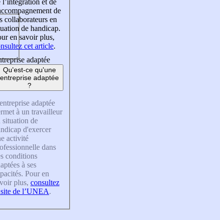
 l’intégration et de
’accompagnement de
s collaborateurs en
tuation de handicap.
ur en savoir plus,
nsultez cet article
.
treprise adaptée
Qu'est-ce qu'une
entreprise adaptée
?
entreprise adaptée
rmet à un travailleur
 situation de
ndicap d'exercer
e activité
ofessionnelle dans
s conditions
aptées à ses
pacités. Pour en
voir plus,
consultez
 site de l’UNEA
.