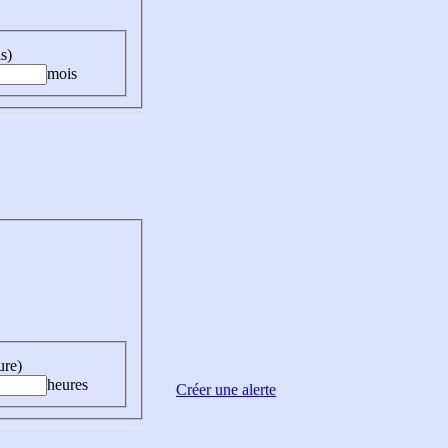
s)
mois
ure)
heures
Créer une alerte