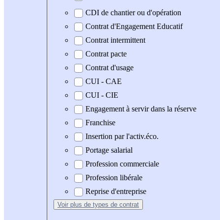
CDI de chantier ou d'opération
Contrat d'Engagement Educatif
Contrat intermittent
Contrat pacte
Contrat d'usage
CUI - CAE
CUI - CIE
Engagement à servir dans la réserve
Franchise
Insertion par l'activ.éco.
Portage salarial
Profession commerciale
Profession libérale
Reprise d'entreprise
Voir plus
de types de contrat