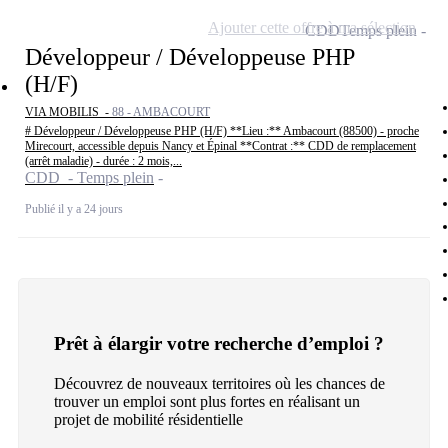
Ajouter cette offre à ma sélection
CDD
Temps plein
Développeur / Développeuse PHP
(H/F)
VIA MOBILIS -
88 - AMBACOURT
# Développeur / Développeuse PHP (H/F) **Lieu :** Ambacourt (88500) - proche
Mirecourt, accessible depuis Nancy et Épinal **Contrat :** CDD de remplacement
(arrêt maladie) - durée : 2 mois,...
CDD - Temps plein
Publié il y a 24 jours
Prêt à élargir votre recherche d’emploi ?
Découvrez de nouveaux territoires où les chances de
trouver un emploi sont plus fortes en réalisant un
projet de mobilité résidentielle