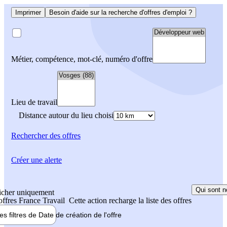
Imprimer
Besoin d'aide sur la recherche d'offres d'emploi ?
Métier, compétence, mot-clé, numéro d'offre
Lieu de travail
Distance autour du lieu choisi
Rechercher
des offres
Créer une alerte
Qui sont n
icher uniquement
 offres France Travail
Cette action recharge la liste des offres
les filtres de
Date de création
de l'offre