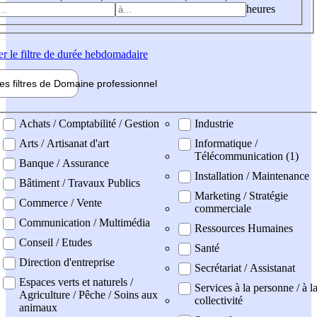
heures
er
le filtre de durée hebdomadaire
les filtres de
Domaine pro
fessionnel
ne professionel
Achats / Comptabilité / Gestion
Industrie
Arts / Artisanat d'art
Informatique /
Télécommunication (1)
Banque / Assurance
Installation / Maintenance
Bâtiment / Travaux Publics
Marketing / Stratégie
Commerce / Vente
commerciale
Communication / Multimédia
Ressources Humaines
Conseil / Etudes
Santé
Direction d'entreprise
Secrétariat / Assistanat
Espaces verts et naturels /
Services à la personne / à l
Agriculture / Pêche / Soins aux
collectivité
animaux