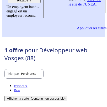
engagé ?
le site de l’UNEA
.
Un employeur handi-
engagé est un
employeur reconnu
Appliquer
les filtres
1 offre
pour Développeur web -
Vosges (88)
Trier par
Pertinence
Pertinence
Date
Afficher la carte
(contenu non-accessible)