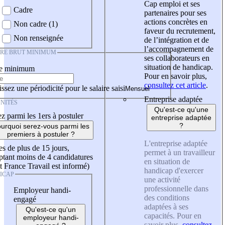
Cap emploi et ses
Cadre
partenaires pour ses
actions concrètes en
Non cadre (1)
faveur du recrutement,
Non renseignée
de l’intégration et de
l’accompagnement de
IRE BRUT MINIMUM
ses collaborateurs en
situation de handicap.
re minimum
Pour en savoir plus,
consultez cet article
.
ssez une périodicité pour le salaire saisi
Entreprise adaptée
NITÉS
Qu'est-ce qu'une
z parmi les 1ers à postuler
entreprise adaptée
?
urquoi serez-vous parmi les
premiers à postuler ?
L'entreprise adaptée
es de plus de 15 jours,
permet à un travailleur
tant moins de 4 candidatures
en situation de
t France Travail est informé)
handicap d'exercer
ICAP
une activité
professionnelle dans
Employeur handi-
des conditions
engagé
adaptées à ses
Qu'est-ce qu'un
capacités. Pour en
employeur handi-
savoir plus,
consultez