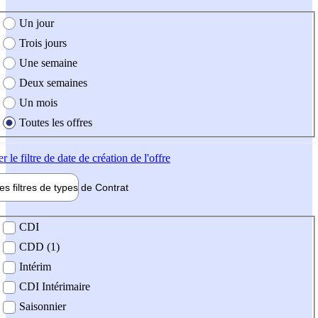
e création de l'offre
Un jour
Trois jours
Une semaine
Deux semaines
Un mois
Toutes les offres
er
le filtre de date de création de l'offre
les filtres de types de
Contrat
de contrat
CDI
CDD (1)
Intérim
CDI Intérimaire
Saisonnier