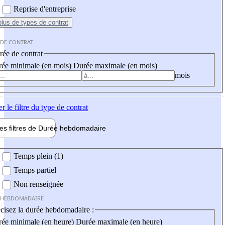
Reprise d'entreprise
plus
de types de contrat
 DE CONTRAT
ée de contrat
ée minimale (en mois)
Durée maximale (en mois)
mois
er
le filtre du type de contrat
les filtres de
Durée hebdo
madaire
 hebdomadaire
Temps plein (1)
Temps partiel
Non renseignée
 HEBDOMADAIRE
cisez la durée hebdomadaire :
ée minimale (en heure)
Durée maximale (en heure)