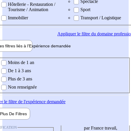
Spectacle
Hôtellerie - Restauration /
Tourisme / Animation
Sport
Immobilier
Transport / Logistique
Appliquer
le filtre du domaine professi
es filtres liés à l'
Expérience
demandée
ience demandée
Moins de 1 an
De 1 à 3 ans
Plus de 3 ans
Non renseignée
er
le filtre de l'expérience demandée
Plus De
Filtres
IFICATION
par France travail,