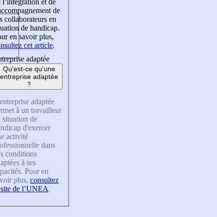
 l’intégration et de
’accompagnement de
s collaborateurs en
tuation de handicap.
ur en savoir plus,
nsultez cet article
.
treprise adaptée
Qu'est-ce qu'une
entreprise adaptée
?
entreprise adaptée
rmet à un travailleur
 situation de
ndicap d'exercer
e activité
ofessionnelle dans
s conditions
aptées à ses
pacités. Pour en
voir plus,
consultez
 site de l’UNEA
.