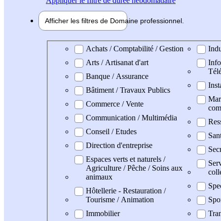
Appliquer
le filtre de durée hebdomadaire
Afficher les filtres de
Domaine pro
fessionnel
Domaine professionel
Achats / Comptabilité / Gestion
Indu
Arts / Artisanat d'art
Info
Tél
Banque / Assurance
Inst
Bâtiment / Travaux Publics
Mark
Commerce / Vente
com
Communication / Multimédia
Res
Conseil / Etudes
San
Direction d'entreprise
Secr
Espaces verts et naturels /
Serv
Agriculture / Pêche / Soins aux
coll
animaux
Spe
Hôtellerie - Restauration /
Tourisme / Animation
Spo
Immobilier
Tran