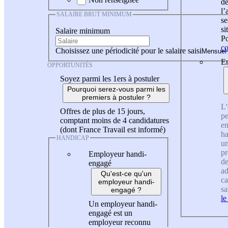
de
l
SALAIRE BRUT MINIMUM
se
si
Salaire minimum
Po
co
Choisissez une périodicité pour le salaire saisi
En
OPPORTUNITÉS
Soyez parmi les 1ers à postuler
Pourquoi serez-vous parmi les
premiers à postuler ?
L'
Offres de plus de 15 jours,
pe
comptant moins de 4 candidatures
en
(dont France Travail est informé)
ha
HANDICAP
un
pr
Employeur handi-
de
engagé
ad
Qu'est-ce qu'un
ca
employeur handi-
sa
engagé ?
le
Un employeur handi-
engagé est un
employeur reconnu