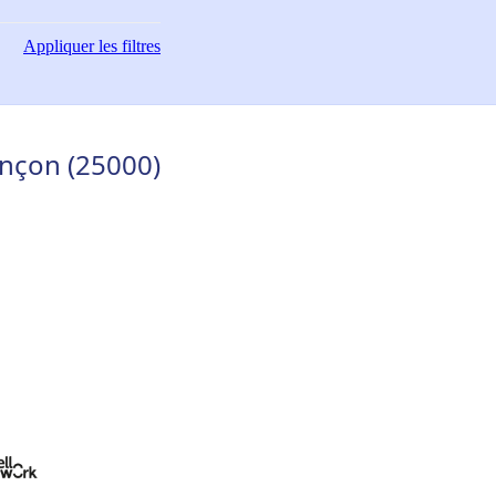
Appliquer
les filtres
nçon (25000)