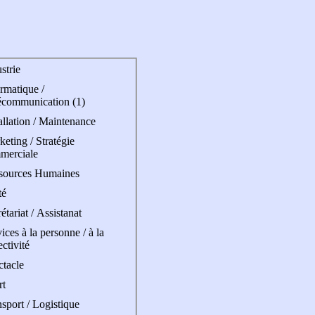
strie
rmatique /
écommunication (1)
allation / Maintenance
eting / Stratégie
merciale
sources Humaines
té
étariat / Assistanat
ices à la personne / à la
ectivité
ctacle
rt
sport / Logistique