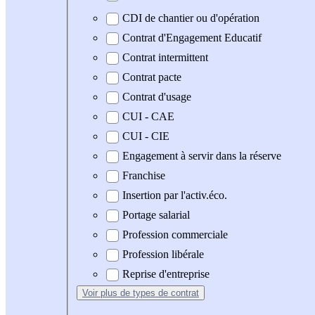
CDI de chantier ou d'opération
Contrat d'Engagement Educatif
Contrat intermittent
Contrat pacte
Contrat d'usage
CUI - CAE
CUI - CIE
Engagement à servir dans la réserve
Franchise
Insertion par l'activ.éco.
Portage salarial
Profession commerciale
Profession libérale
Reprise d'entreprise
Voir plus
de types de contrat