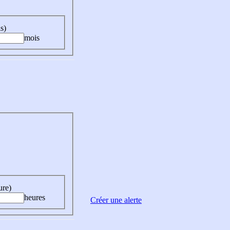
s)
mois
ure)
heures
Créer une alerte