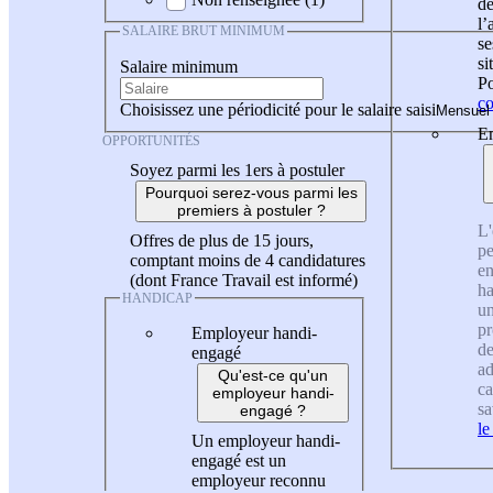
de
l
SALAIRE BRUT MINIMUM
se
si
Salaire minimum
Po
co
Choisissez une périodicité pour le salaire saisi
En
OPPORTUNITÉS
Soyez parmi les 1ers à postuler
Pourquoi serez-vous parmi les
premiers à postuler ?
L'
Offres de plus de 15 jours,
pe
comptant moins de 4 candidatures
en
(dont France Travail est informé)
ha
HANDICAP
un
pr
Employeur handi-
de
engagé
ad
Qu'est-ce qu'un
ca
employeur handi-
sa
engagé ?
le
Un employeur handi-
engagé est un
employeur reconnu