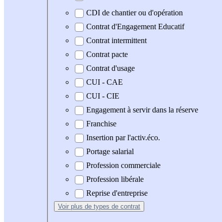
CDI de chantier ou d'opération
Contrat d'Engagement Educatif
Contrat intermittent
Contrat pacte
Contrat d'usage
CUI - CAE
CUI - CIE
Engagement à servir dans la réserve
Franchise
Insertion par l'activ.éco.
Portage salarial
Profession commerciale
Profession libérale
Reprise d'entreprise
Voir plus
de types de contrat