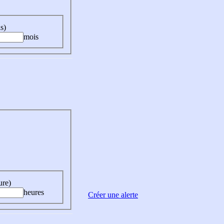
s)
mois
ure)
heures
Créer une alerte