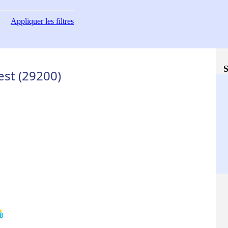
Appliquer
les filtres
S
st (29200)