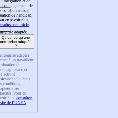
 l’intégration et de
’accompagnement de
s collaborateurs en
tuation de handicap.
ur en savoir plus,
nsultez cet article
.
treprise adaptée
Qu'est-ce qu'une
entreprise adaptée
?
entreprise adaptée
rmet à un travailleur
 situation de
ndicap d'exercer
e activité
ofessionnelle dans
s conditions
aptées à ses
pacités. Pour en
voir plus,
consultez
 site de l’UNEA
.