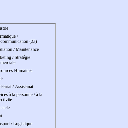
strie
rmatique /
écommunication (23)
allation / Maintenance
eting / Stratégie
merciale
sources Humaines
té
étariat / Assistanat
ices à la personne / à la
ectivité
ctacle
rt
sport / Logistique