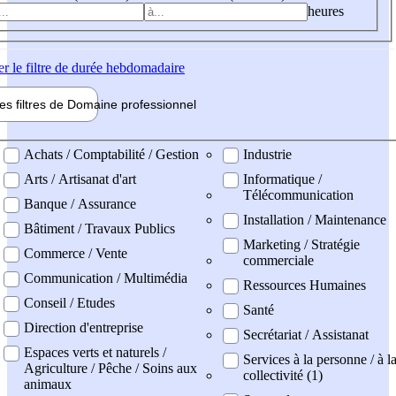
heures
er
le filtre de durée hebdomadaire
les filtres de
Domaine pro
fessionnel
ne professionel
Achats / Comptabilité / Gestion
Industrie
Arts / Artisanat d'art
Informatique /
Télécommunication
Banque / Assurance
Installation / Maintenance
Bâtiment / Travaux Publics
Marketing / Stratégie
Commerce / Vente
commerciale
Communication / Multimédia
Ressources Humaines
Conseil / Etudes
Santé
Direction d'entreprise
Secrétariat / Assistanat
Espaces verts et naturels /
Services à la personne / à l
Agriculture / Pêche / Soins aux
collectivité (1)
animaux