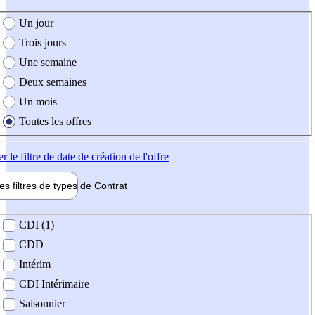
e création de l'offre
Un jour
Trois jours
Une semaine
Deux semaines
Un mois
Toutes les offres
er
le filtre de date de création de l'offre
les filtres de types de
Contrat
de contrat
CDI (1)
CDD
Intérim
CDI Intérimaire
Saisonnier