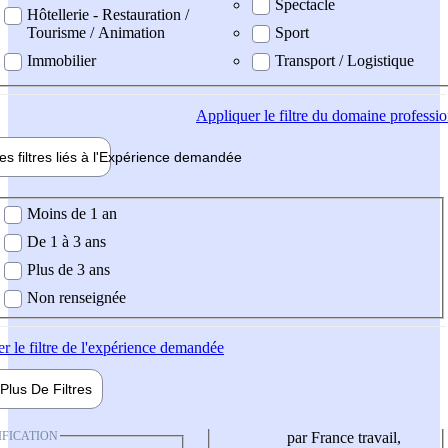
Spectacle
Hôtellerie - Restauration /
Tourisme / Animation
Sport
Immobilier
Transport / Logistique
Appliquer
le filtre du domaine professi
es filtres liés à l'
Expérience
demandée
ience demandée
Moins de 1 an
De 1 à 3 ans
Plus de 3 ans
Non renseignée
er
le filtre de l'expérience demandée
Plus De
Filtres
IFICATION
par France travail,