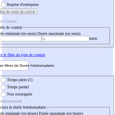
Reprise d'entreprise
plus
de types de contrat
 DE CONTRAT
ée de contrat
ée minimale (en mois)
Durée maximale (en mois)
mois
er
le filtre du type de contrat
les filtres de
Durée hebdo
madaire
 hebdomadaire
Temps plein (1)
Temps partiel
Non renseignée
 HEBDOMADAIRE
cisez la durée hebdomadaire :
ée minimale (en heure)
Durée maximale (en heure)