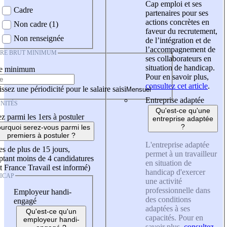
Cap emploi et ses
Cadre
partenaires pour ses
actions concrètes en
Non cadre (1)
faveur du recrutement,
Non renseignée
de l’intégration et de
l’accompagnement de
IRE BRUT MINIMUM
ses collaborateurs en
situation de handicap.
re minimum
Pour en savoir plus,
consultez cet article
.
ssez une périodicité pour le salaire saisi
Entreprise adaptée
NITÉS
Qu'est-ce qu'une
z parmi les 1ers à postuler
entreprise adaptée
?
urquoi serez-vous parmi les
premiers à postuler ?
L'entreprise adaptée
es de plus de 15 jours,
permet à un travailleur
tant moins de 4 candidatures
en situation de
t France Travail est informé)
handicap d'exercer
ICAP
une activité
professionnelle dans
Employeur handi-
des conditions
engagé
adaptées à ses
Qu'est-ce qu'un
capacités. Pour en
employeur handi-
savoir plus,
consultez