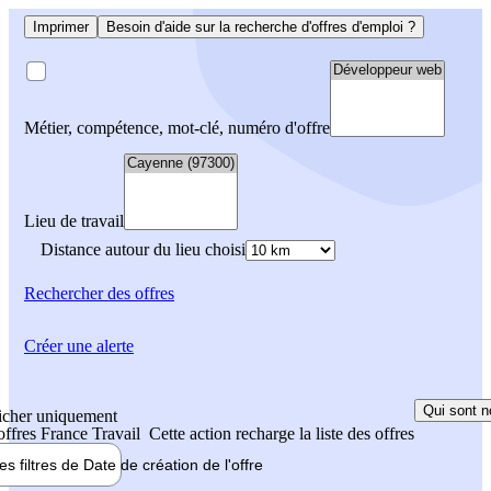
Imprimer
Besoin d'aide sur la recherche d'offres d'emploi ?
Métier, compétence, mot-clé, numéro d'offre
Lieu de travail
Distance autour du lieu choisi
Rechercher
des offres
Créer une alerte
Qui sont n
icher uniquement
 offres France Travail
Cette action recharge la liste des offres
les filtres de
Date de création
de l'offre