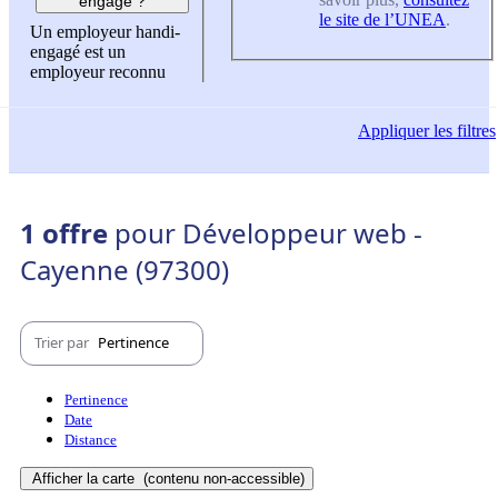
engagé ?
le site de l’UNEA
.
Un employeur handi-
engagé est un
employeur reconnu
Appliquer
les filtres
1 offre
pour Développeur web -
Cayenne (97300)
Trier par
Pertinence
Pertinence
Date
Distance
Afficher la carte
(contenu non-accessible)