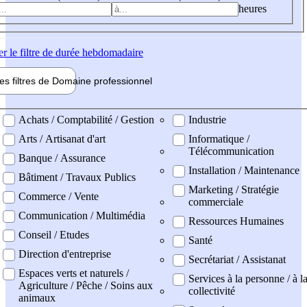
heures
er
le filtre de durée hebdomadaire
les filtres de
Domaine pro
fessionnel
ne professionel
Achats / Comptabilité / Gestion
Industrie
Arts / Artisanat d'art
Informatique /
Télécommunication
Banque / Assurance
Installation / Maintenance
Bâtiment / Travaux Publics
Marketing / Stratégie
Commerce / Vente
commerciale
Communication / Multimédia
Ressources Humaines
Conseil / Etudes
Santé
Direction d'entreprise
Secrétariat / Assistanat
Espaces verts et naturels /
Services à la personne / à l
Agriculture / Pêche / Soins aux
collectivité
animaux