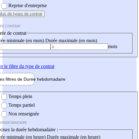
Reprise d'entreprise
plus
de types de contrat
 DE CONTRAT
ée de contrat
ée minimale (en mois)
Durée maximale (en mois)
mois
er
le filtre du type de contrat
les filtres de
Durée hebdo
madaire
 hebdomadaire
Temps plein
Temps partiel
Non renseignée
 HEBDOMADAIRE
cisez la durée hebdomadaire :
ée minimale (en heure)
Durée maximale (en heure)