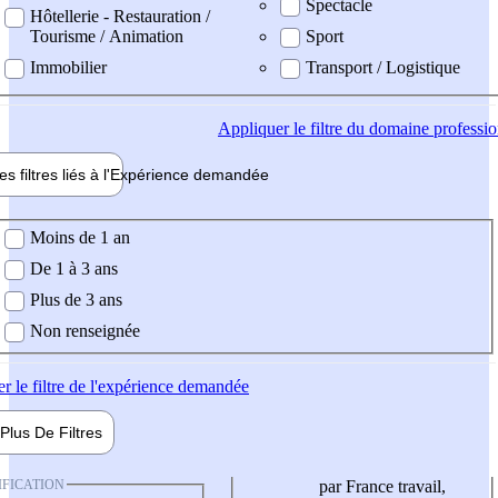
Spectacle
Hôtellerie - Restauration /
Tourisme / Animation
Sport
Immobilier
Transport / Logistique
Appliquer
le filtre du domaine professi
es filtres liés à l'
Expérience
demandée
ience demandée
Moins de 1 an
De 1 à 3 ans
Plus de 3 ans
Non renseignée
er
le filtre de l'expérience demandée
Plus De
Filtres
IFICATION
par France travail,