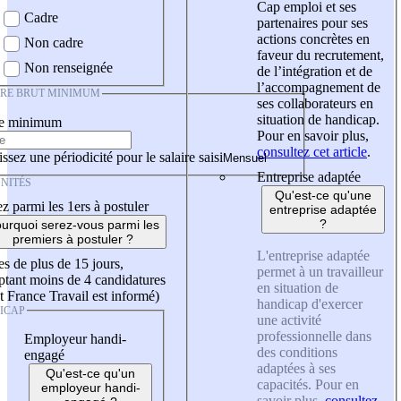
Cap emploi et ses
Cadre
partenaires pour ses
actions concrètes en
Non cadre
faveur du recrutement,
Non renseignée
de l’intégration et de
l’accompagnement de
IRE BRUT MINIMUM
ses collaborateurs en
situation de handicap.
re minimum
Pour en savoir plus,
consultez cet article
.
ssez une périodicité pour le salaire saisi
Entreprise adaptée
NITÉS
Qu'est-ce qu'une
z parmi les 1ers à postuler
entreprise adaptée
?
urquoi serez-vous parmi les
premiers à postuler ?
L'entreprise adaptée
es de plus de 15 jours,
permet à un travailleur
tant moins de 4 candidatures
en situation de
t France Travail est informé)
handicap d'exercer
ICAP
une activité
professionnelle dans
Employeur handi-
des conditions
engagé
adaptées à ses
Qu'est-ce qu'un
capacités. Pour en
employeur handi-
savoir plus,
consultez