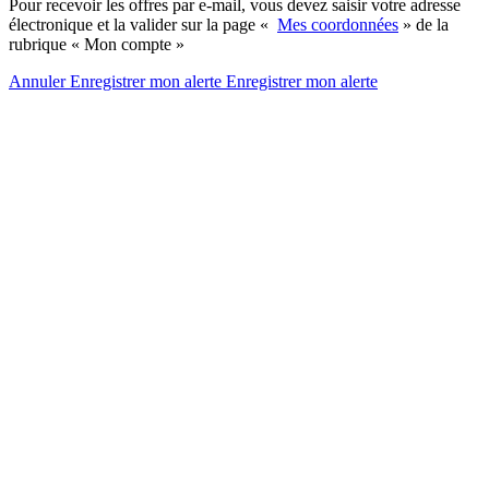
Pour recevoir les offres par e-mail, vous devez saisir votre adresse
électronique et la valider sur la page «
Mes coordonnées
» de la
rubrique « Mon compte »
Annuler
Enregistrer mon alerte
Enregistrer
mon alerte