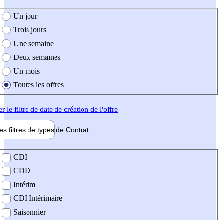
e création de l'offre
Un jour
Trois jours
Une semaine
Deux semaines
Un mois
Toutes les offres
er
le filtre de date de création de l'offre
les filtres de types de
Contrat
de contrat
CDI
CDD
Intérim
CDI Intérimaire
Saisonnier