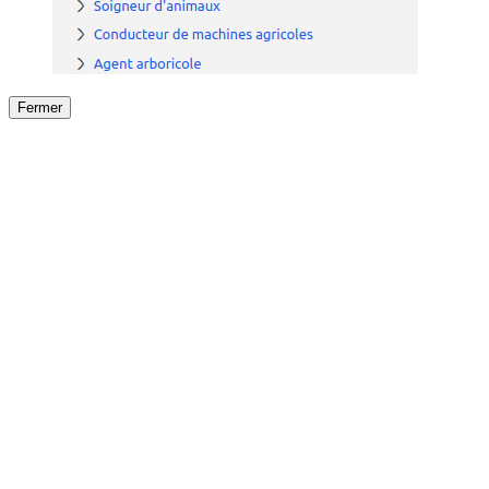
Fermer
Fermer
le détail de l'offre
/
Offre
sur
Offre précéden