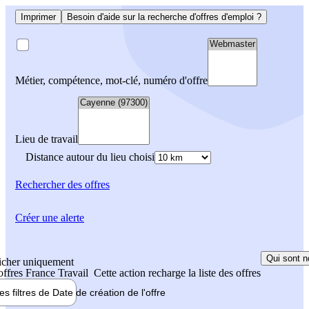
Imprimer
Besoin d'aide sur la recherche d'offres d'emploi ?
Métier, compétence, mot-clé, numéro d'offre
Lieu de travail
Distance autour du lieu choisi
Rechercher
des offres
Créer une alerte
Qui sont n
icher uniquement
 offres France Travail
Cette action recharge la liste des offres
les filtres de
Date de création
de l'offre