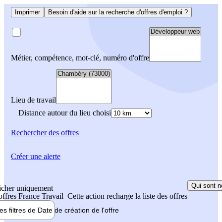
Imprimer
Besoin d'aide sur la recherche d'offres d'emploi ?
Métier, compétence, mot-clé, numéro d'offre
Lieu de travail
Distance autour du lieu choisi
Rechercher
des offres
Créer une alerte
Qui sont n
icher uniquement
 offres France Travail
Cette action recharge la liste des offres
les filtres de
Date de création
de l'offre