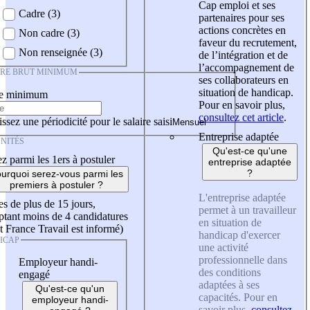
Cap emploi et ses
Cadre (3)
partenaires pour ses
actions concrètes en
Non cadre (3)
faveur du recrutement,
Non renseignée (3)
de l’intégration et de
l’accompagnement de
IRE BRUT MINIMUM
ses collaborateurs en
situation de handicap.
re minimum
Pour en savoir plus,
consultez cet article
.
ssez une périodicité pour le salaire saisi
Entreprise adaptée
NITÉS
Qu'est-ce qu'une
z parmi les 1ers à postuler
entreprise adaptée
?
urquoi serez-vous parmi les
premiers à postuler ?
L'entreprise adaptée
es de plus de 15 jours,
permet à un travailleur
tant moins de 4 candidatures
en situation de
t France Travail est informé)
handicap d'exercer
ICAP
une activité
professionnelle dans
Employeur handi-
des conditions
engagé
adaptées à ses
Qu'est-ce qu'un
capacités. Pour en
employeur handi-
savoir plus,
consultez