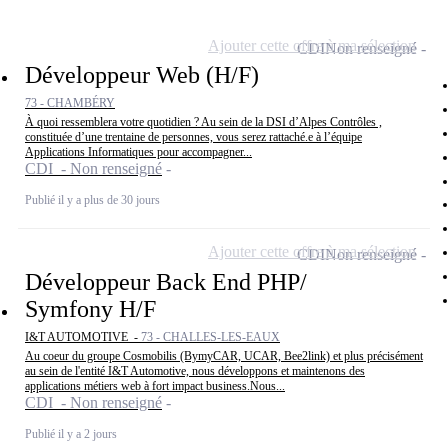
Ajouter cette offre à ma sélection
CDI
Non renseigné
Développeur Web (H/F)
73 - CHAMBÉRY
À quoi ressemblera votre quotidien ? Au sein de la DSI d’Alpes Contrôles ,
constituée d’une trentaine de personnes, vous serez rattaché.e à l’équipe
Applications Informatiques pour accompagner...
CDI - Non renseigné
Publié il y a plus de 30 jours
Ajouter cette offre à ma sélection
CDI
Non renseigné
Développeur Back End PHP/
Symfony H/F
I&T AUTOMOTIVE -
73 - CHALLES-LES-EAUX
Au coeur du groupe Cosmobilis (BymyCAR, UCAR, Bee2link) et plus précisément
au sein de l'entité I&T Automotive, nous développons et maintenons des
applications métiers web à fort impact business.Nous...
CDI - Non renseigné
Publié il y a 2 jours