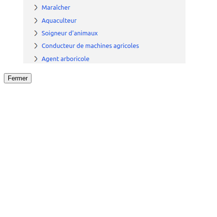
Fermer
Fermer
le détail de l'offre
/
Offre
sur
Offre précéden