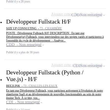
Publié il y a 28 jours
Ajouter cette offre à ma sélection
CDD
Non renseigné
Développeur Fullstack H/F
SIZE UP CONSULTING -
73 - CHAMBÉRY
POSTE : Développeur Fullstack H/F DESCRIPTION : En tant que
Développeur(se) Fullstack, vous interviendrez sur des projets variés et participerez à
l'ensemble du cycle de développement : - Analyse...
CDD - Non renseigné
Publié il y a plus de 30 jours
Ajouter cette offre à ma sélection
CDI
Non renseigné
Developpeur Fullstack (Python /
Vue.js) - H/F
BEE2LINK -
73 - CHALLES-LES-EAUX
En tant que Développeur Fullstack, vous participez activement à l'évolution de notre
plateforme SaaS et au développement de nouvelles fonctionnalités au sein de notre
équipe Tech. À ce titre, vos...
CDI - Non renseigné
Publié il y a 14 jours