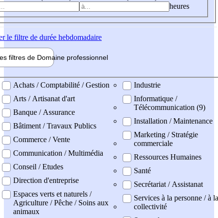
heures
er
le filtre de durée hebdomadaire
les filtres de
Domaine pro
fessionnel
ne professionel
Achats / Comptabilité / Gestion
Industrie
Arts / Artisanat d'art
Informatique /
Télécommunication (9)
Banque / Assurance
Installation / Maintenance
Bâtiment / Travaux Publics
Marketing / Stratégie
Commerce / Vente
commerciale
Communication / Multimédia
Ressources Humaines
Conseil / Etudes
Santé
Direction d'entreprise
Secrétariat / Assistanat
Espaces verts et naturels /
Services à la personne / à l
Agriculture / Pêche / Soins aux
collectivité
animaux