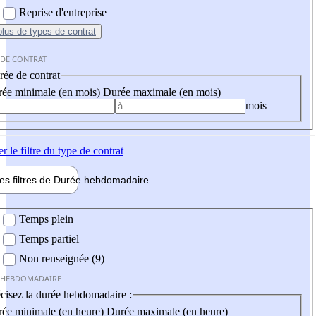
Reprise d'entreprise
plus
de types de contrat
 DE CONTRAT
ée de contrat
ée minimale (en mois)
Durée maximale (en mois)
mois
er
le filtre du type de contrat
les filtres de
Durée hebdo
madaire
 hebdomadaire
Temps plein
Temps partiel
Non renseignée (9)
 HEBDOMADAIRE
cisez la durée hebdomadaire :
ée minimale (en heure)
Durée maximale (en heure)