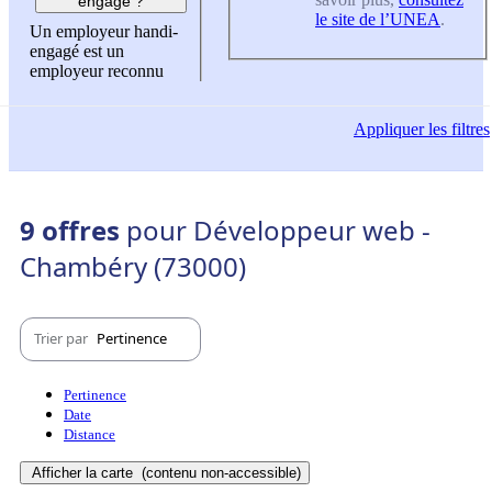
engagé ?
le site de l’UNEA
.
Un employeur handi-
engagé est un
employeur reconnu
Appliquer
les filtres
9 offres
pour Développeur web -
Chambéry (73000)
Trier par
Pertinence
Pertinence
Date
Distance
Afficher la carte
(contenu non-accessible)