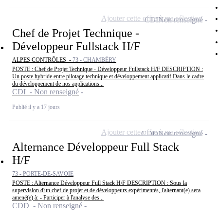
Ajouter cette offre à ma sélection
CDI
Non renseigné
Chef de Projet Technique -
Développeur Fullstack H/F
ALPES CONTRÔLES -
73 - CHAMBÉRY
POSTE : Chef de Projet Technique - Développeur Fullstack H/F DESCRIPTION :
Un poste hybride entre pilotage technique et développement applicatif Dans le cadre
du développement de nos applications...
CDI - Non renseigné
Publié il y a 17 jours
Ajouter cette offre à ma sélection
CDD
Non renseigné
Alternance Développeur Full Stack
H/F
73 - PORTE-DE-SAVOIE
POSTE : Alternance Développeur Full Stack H/F DESCRIPTION : Sous la
supervision d'un chef de projet et de développeurs expérimentés, l'alternant(e) sera
amené(e) à: - Participer à l'analyse des...
CDD - Non renseigné