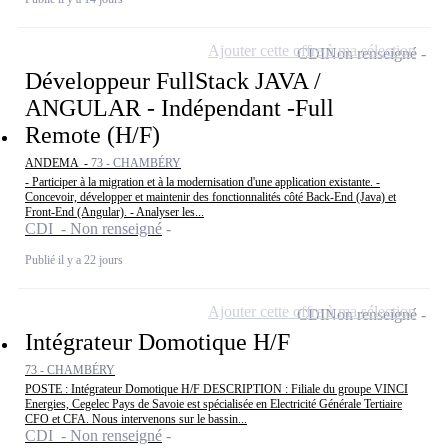
Ajouter cette offre à ma sélection
CDI
Non renseigné
Développeur FullStack JAVA /
ANGULAR - Indépendant -Full
Remote (H/F)
ANDEMA -
73 - CHAMBÉRY
- Participer à la migration et à la modernisation d'une application existante. -
Concevoir, développer et maintenir des fonctionnalités côté Back-End (Java) et
Front-End (Angular). - Analyser les...
CDI - Non renseigné
Publié il y a 22 jours
Ajouter cette offre à ma sélection
CDI
Non renseigné
Intégrateur Domotique H/F
73 - CHAMBÉRY
POSTE : Intégrateur Domotique H/F DESCRIPTION : Filiale du groupe VINCI
Energies, Cegelec Pays de Savoie est spécialisée en Electricité Générale Tertiaire
CFO et CFA. Nous intervenons sur le bassin...
CDI - Non renseigné