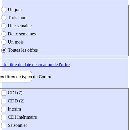
e création de l'offre
Un jour
Trois jours
Une semaine
Deux semaines
Un mois
Toutes les offres
er
le filtre de date de création de l'offre
les filtres de types de
Contrat
de contrat
CDI (7)
CDD (2)
Intérim
CDI Intérimaire
Saisonnier