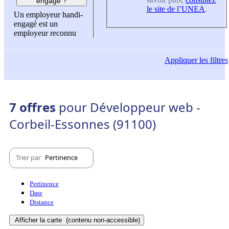
engagé ?
le site de l’UNEA
.
Un employeur handi-
engagé est un
employeur reconnu
Appliquer
les filtres
7 offres
pour Développeur web -
Corbeil-Essonnes (91100)
Trier par
Pertinence
Pertinence
Date
Distance
Afficher la carte
(contenu non-accessible)