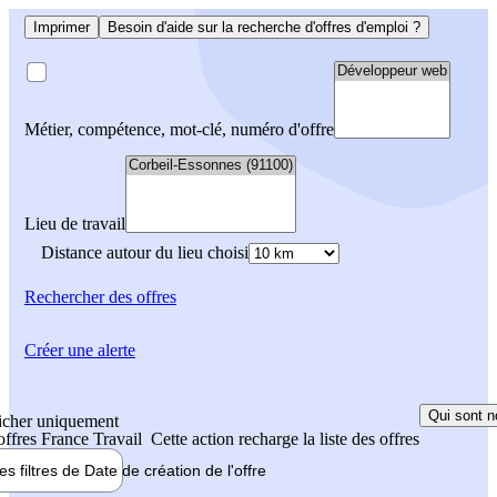
Imprimer
Besoin d'aide sur la recherche d'offres d'emploi ?
Métier, compétence, mot-clé, numéro d'offre
Lieu de travail
Distance autour du lieu choisi
Rechercher
des offres
Créer une alerte
Qui sont n
icher uniquement
 offres France Travail
Cette action recharge la liste des offres
les filtres de
Date de création
de l'offre