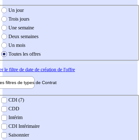
e création de l'offre
Un jour
Trois jours
Une semaine
Deux semaines
Un mois
Toutes les offres
er
le filtre de date de création de l'offre
les filtres de types de
Contrat
de contrat
CDI (7)
CDD
Intérim
CDI Intérimaire
Saisonnier