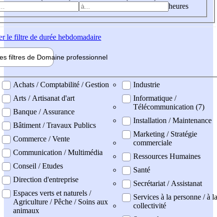
heures
er
le filtre de durée hebdomadaire
les filtres de
Domaine pro
fessionnel
ne professionel
Achats / Comptabilité / Gestion
Industrie
Arts / Artisanat d'art
Informatique /
Télécommunication (7)
Banque / Assurance
Installation / Maintenance
Bâtiment / Travaux Publics
Marketing / Stratégie
Commerce / Vente
commerciale
Communication / Multimédia
Ressources Humaines
Conseil / Etudes
Santé
Direction d'entreprise
Secrétariat / Assistanat
Espaces verts et naturels /
Services à la personne / à l
Agriculture / Pêche / Soins aux
collectivité
animaux