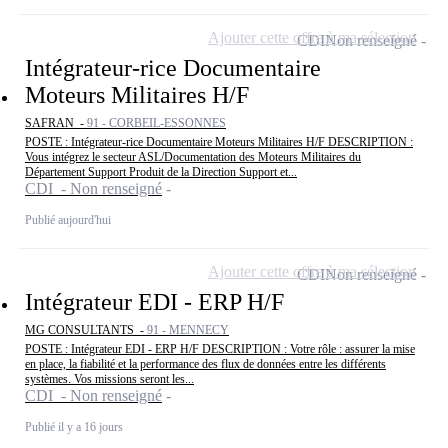
Ajouter cette offre à ma sélection
CDI
Non renseigné
Intégrateur-rice Documentaire
Moteurs Militaires H/F
SAFRAN -
91 - CORBEIL-ESSONNES
POSTE : Intégrateur-rice Documentaire Moteurs Militaires H/F DESCRIPTION :
Vous intégrez le secteur ASL/Documentation des Moteurs Militaires du
Département Support Produit de la Direction Support et...
CDI - Non renseigné
Publié aujourd'hui
Ajouter cette offre à ma sélection
CDI
Non renseigné
Intégrateur EDI - ERP H/F
MG CONSULTANTS -
91 - MENNECY
POSTE : Intégrateur EDI - ERP H/F DESCRIPTION : Votre rôle : assurer la mise
en place, la fiabilité et la performance des flux de données entre les différents
systèmes. Vos missions seront les...
CDI - Non renseigné
Publié il y a 16 jours