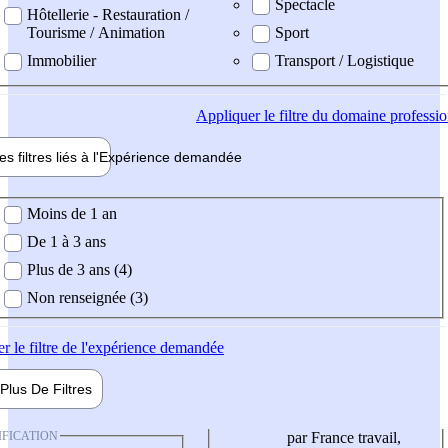
Spectacle
Hôtellerie - Restauration /
Tourisme / Animation
Sport
Immobilier
Transport / Logistique
Appliquer
le filtre du domaine professi
es filtres liés à l'
Expérience
demandée
ience demandée
Moins de 1 an
De 1 à 3 ans
Plus de 3 ans (4)
Non renseignée (3)
er
le filtre de l'expérience demandée
Plus De
Filtres
IFICATION
par France travail,