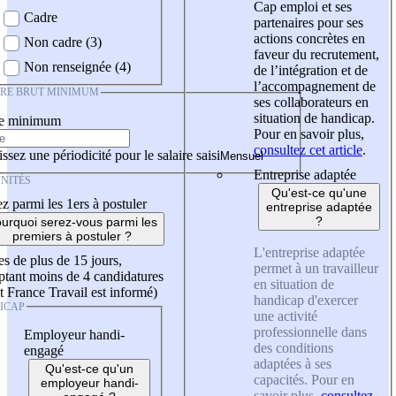
Cap emploi et ses
Cadre
partenaires pour ses
actions concrètes en
Non cadre (3)
faveur du recrutement,
Non renseignée (4)
de l’intégration et de
l’accompagnement de
IRE BRUT MINIMUM
ses collaborateurs en
situation de handicap.
re minimum
Pour en savoir plus,
consultez cet article
.
ssez une périodicité pour le salaire saisi
Entreprise adaptée
NITÉS
Qu'est-ce qu'une
z parmi les 1ers à postuler
entreprise adaptée
?
urquoi serez-vous parmi les
premiers à postuler ?
L'entreprise adaptée
es de plus de 15 jours,
permet à un travailleur
tant moins de 4 candidatures
en situation de
t France Travail est informé)
handicap d'exercer
ICAP
une activité
professionnelle dans
Employeur handi-
des conditions
engagé
adaptées à ses
Qu'est-ce qu'un
capacités. Pour en
employeur handi-
savoir plus,
consultez