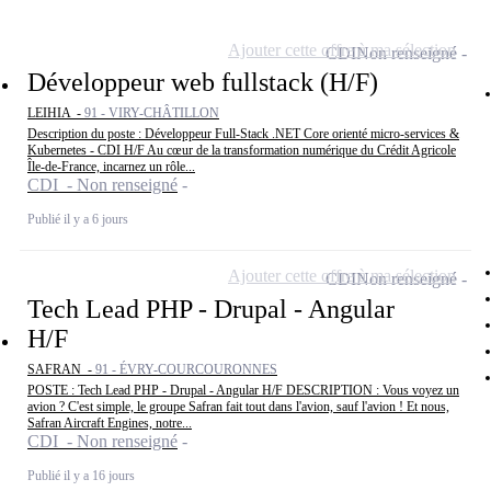
Ajouter cette offre à ma sélection
CDI
Non renseigné
Développeur web fullstack (H/F)
LEIHIA -
91 - VIRY-CHÂTILLON
Description du poste : Développeur Full-Stack .NET Core orienté micro-services &
Kubernetes - CDI H/F Au cœur de la transformation numérique du Crédit Agricole
Île-de-France, incarnez un rôle...
CDI - Non renseigné
Publié il y a 6 jours
Ajouter cette offre à ma sélection
CDI
Non renseigné
Tech Lead PHP - Drupal - Angular
H/F
SAFRAN -
91 - ÉVRY-COURCOURONNES
POSTE : Tech Lead PHP - Drupal - Angular H/F DESCRIPTION : Vous voyez un
avion ? C'est simple, le groupe Safran fait tout dans l'avion, sauf l'avion ! Et nous,
Safran Aircraft Engines, notre...
CDI - Non renseigné
Publié il y a 16 jours