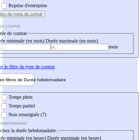
Reprise d'entreprise
plus
de types de contrat
 DE CONTRAT
ée de contrat
ée minimale (en mois)
Durée maximale (en mois)
mois
er
le filtre du type de contrat
les filtres de
Durée hebdo
madaire
 hebdomadaire
Temps plein
Temps partiel
Non renseignée (7)
 HEBDOMADAIRE
cisez la durée hebdomadaire :
ée minimale (en heure)
Durée maximale (en heure)