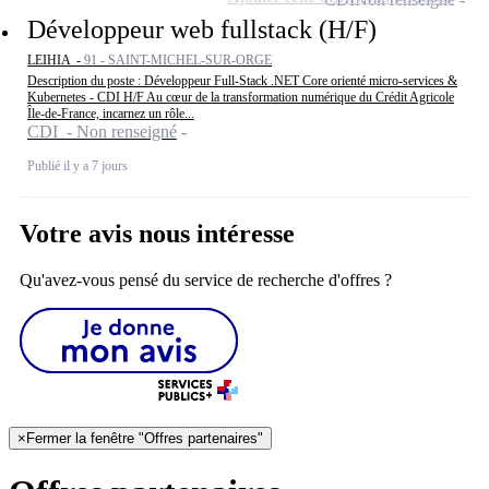
Développeur web fullstack (H/F)
LEIHIA -
91 - SAINT-MICHEL-SUR-ORGE
Description du poste : Développeur Full-Stack .NET Core orienté micro-services &
Kubernetes - CDI H/F Au cœur de la transformation numérique du Crédit Agricole
Île-de-France, incarnez un rôle...
CDI - Non renseigné
Publié il y a 7 jours
Votre avis nous intéresse
Qu'avez-vous pensé du service de recherche d'offres ?
×
Fermer la fenêtre "Offres partenaires"