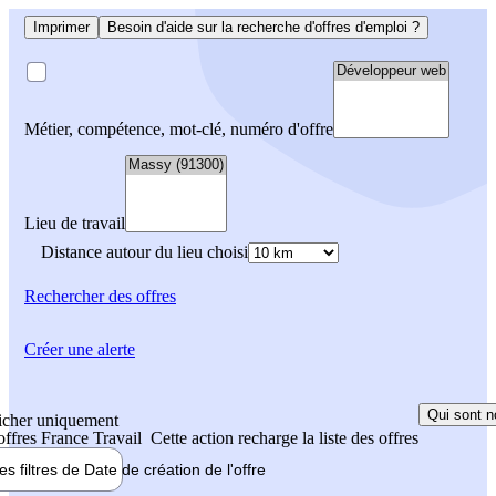
Imprimer
Besoin d'aide sur la recherche d'offres d'emploi ?
Métier, compétence, mot-clé, numéro d'offre
Lieu de travail
Distance autour du lieu choisi
Rechercher
des offres
Créer une alerte
Qui sont n
icher uniquement
 offres France Travail
Cette action recharge la liste des offres
les filtres de
Date de création
de l'offre