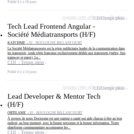
Publié il y a 10 jours
Ajouter cette offre à ma sélection
CDI
Temps plein
Tech Lead Frontend Angular -
Société Médiatransports (H/F)
KATCHME -
92 - BOULOGNE-BILLANCOURT
La Société Médiatransports est la régie publicitaire leader de la communication dans
les transports, seule régie française exclusivement dédiée aux transports (métro, bus,
tramway et gares). Le...
CDI - Temps plein
Publié il y a 14 jours
Ajouter cette offre à ma sélection
CDI
Temps plein
Lead Developer & Mentor Tech
(H/F)
ORTILAME -
92 - BOULOGNE BILLANCOURT
À propos de nous Doctoome est une startup e-santé qui aide chacun à être au bon
endroit, au bon moment, avec la bonne personne et la bonne information. Notre
plateforme communautaire accompagne les...
CDI - Temps plein