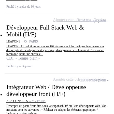
Publié il y a plus de 30 jours
Ajouter cette offre à ma sélection
CDI
Temps plein
Développeur Full Stack Web &
Mobil (H/F)
LEAPONE -
75 - PARIS
LEAPONE IT Solutions est une société de services informatiques intervenant sur
des projets de développement spécifique, d'intégration de solutions et d'assistance
technique, pour une clientèle...
CDI - Temps plein
Publié il y a 14 jours
Ajouter cette offre à ma sélection
CDI
Temps plein
Intégrateur Web / Développeuse
développeur front (H/F)
ACS CONSEILS -
75 - PARIS
Descriptif du poste Vous êtes sous la responsabilité du Lead développeur Web. Vos
missions sont les suivantes : * Réaliser ou adapter les éléments graphiques *
Intégrer aux sites web les...