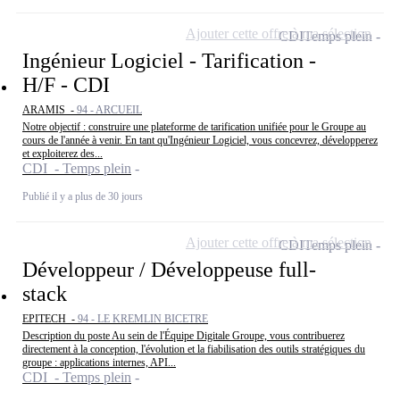
Ajouter cette offre à ma sélection
CDI
Temps plein
Ingénieur Logiciel - Tarification -
H/F - CDI
ARAMIS -
94 - ARCUEIL
Notre objectif : construire une plateforme de tarification unifiée pour le Groupe au
cours de l'année à venir. En tant qu'Ingénieur Logiciel, vous concevrez, développerez
et exploiterez des...
CDI - Temps plein
Publié il y a plus de 30 jours
Ajouter cette offre à ma sélection
CDI
Temps plein
Développeur / Développeuse full-
stack
EPITECH -
94 - LE KREMLIN BICETRE
Description du poste Au sein de l'Équipe Digitale Groupe, vous contribuerez
directement à la conception, l'évolution et la fiabilisation des outils stratégiques du
groupe : applications internes, API...
CDI - Temps plein