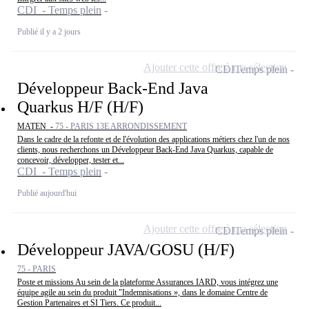
CDI - Temps plein
Publié il y a 2 jours
Ajouter cette offre à ma sélection
CDI
Temps plein
Développeur Back-End Java
Quarkus H/F (H/F)
MATEN -
75 - PARIS 13E ARRONDISSEMENT
Dans le cadre de la refonte et de l'évolution des applications métiers chez l'un de nos
clients, nous recherchons un Développeur Back-End Java Quarkus, capable de
concevoir, développer, tester et...
CDI - Temps plein
Publié aujourd'hui
Ajouter cette offre à ma sélection
CDI
Temps plein
Développeur JAVA/GOSU (H/F)
75 - PARIS
Poste et missions Au sein de la plateforme Assurances IARD, vous intégrez une
équipe agile au sein du produit "Indemnisations », dans le domaine Centre de
Gestion Partenaires et SI Tiers. Ce produit...