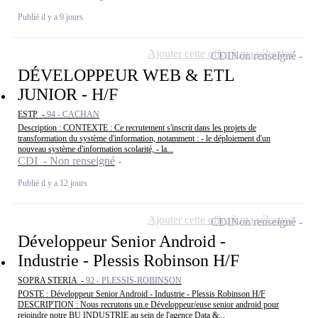
Publié il y a 9 jours
Ajouter cette offre à ma sélection
CDI
Non renseigné
DÉVELOPPEUR WEB & ETL
JUNIOR - H/F
ESTP -
94 - CACHAN
Description : CONTEXTE : Ce recrutement s'inscrit dans les projets de
transformation du système d'information, notamment : - le déploiement d'un
nouveau système d'information scolarité, - la...
CDI - Non renseigné
Publié il y a 12 jours
Ajouter cette offre à ma sélection
CDI
Non renseigné
Développeur Senior Android -
Industrie - Plessis Robinson H/F
SOPRA STERIA -
92 - PLESSIS-ROBINSON
POSTE : Développeur Senior Android - Industrie - Plessis Robinson H/F
DESCRIPTION : Nous recrutons un.e Développeur/euse senior android pour
rejoindre notre BU INDUSTRIE au sein de l'agence Data &...