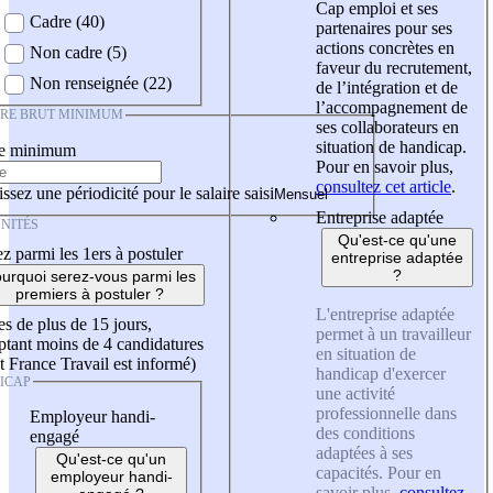
Cap emploi et ses
Cadre (40)
partenaires pour ses
actions concrètes en
Non cadre (5)
faveur du recrutement,
Non renseignée (22)
de l’intégration et de
l’accompagnement de
IRE BRUT MINIMUM
ses collaborateurs en
situation de handicap.
re minimum
Pour en savoir plus,
consultez cet article
.
ssez une périodicité pour le salaire saisi
Entreprise adaptée
NITÉS
Qu'est-ce qu'une
z parmi les 1ers à postuler
entreprise adaptée
?
urquoi serez-vous parmi les
premiers à postuler ?
L'entreprise adaptée
es de plus de 15 jours,
permet à un travailleur
tant moins de 4 candidatures
en situation de
t France Travail est informé)
handicap d'exercer
ICAP
une activité
professionnelle dans
Employeur handi-
des conditions
engagé
adaptées à ses
Qu'est-ce qu'un
capacités. Pour en
employeur handi-
savoir plus,
consultez