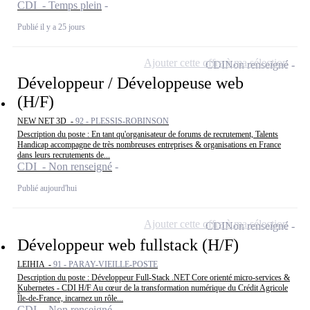
CDI - Temps plein
Publié il y a 25 jours
Ajouter cette offre à ma sélection
CDI
Non renseigné
Développeur / Développeuse web
(H/F)
NEW NET 3D -
92 - PLESSIS-ROBINSON
Description du poste : En tant qu'organisateur de forums de recrutement, Talents
Handicap accompagne de très nombreuses entreprises & organisations en France
dans leurs recrutements de...
CDI - Non renseigné
Publié aujourd'hui
Ajouter cette offre à ma sélection
CDI
Non renseigné
Développeur web fullstack (H/F)
LEIHIA -
91 - PARAY-VIEILLE-POSTE
Description du poste : Développeur Full-Stack .NET Core orienté micro-services &
Kubernetes - CDI H/F Au cœur de la transformation numérique du Crédit Agricole
Île-de-France, incarnez un rôle...
CDI - Non renseigné