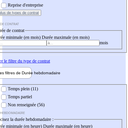
Reprise d'entreprise
plus
de types de contrat
 DE CONTRAT
ée de contrat
ée minimale (en mois)
Durée maximale (en mois)
mois
er
le filtre du type de contrat
les filtres de
Durée hebdo
madaire
 hebdomadaire
Temps plein (11)
Temps partiel
Non renseignée (56)
 HEBDOMADAIRE
cisez la durée hebdomadaire :
ée minimale (en heure)
Durée maximale (en heure)