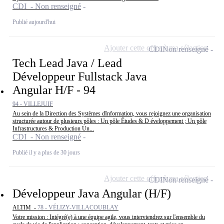
CDI - Non renseigné
Publié aujourd'hui
Ajouter cette offre à ma sélection
CDI
Non renseigné
Tech Lead Java / Lead
Développeur Fullstack Java
Angular H/F - 94
94 - VILLEJUIF
Au sein de la Direction des Systèmes dInformation, vous rejoignez une organisation
structurée autour de plusieurs pôles : Un pôle Études & D éveloppement ; Un pôle
Infrastructures & Production Un...
CDI - Non renseigné
Publié il y a plus de 30 jours
Ajouter cette offre à ma sélection
CDI
Non renseigné
Développeur Java Angular (H/F)
ALTIM -
78 - VÉLIZY-VILLACOUBLAY
Votre mission : Intégré(e) à une équipe agile, vous interviendrez sur l'ensemble du