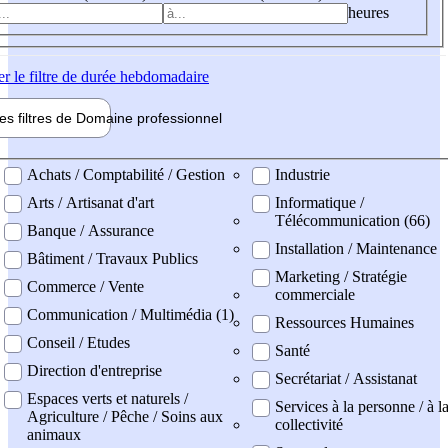
heures
er
le filtre de durée hebdomadaire
les filtres de
Domaine pro
fessionnel
ne professionel
Achats / Comptabilité / Gestion
Industrie
Arts / Artisanat d'art
Informatique /
Télécommunication (66)
Banque / Assurance
Installation / Maintenance
Bâtiment / Travaux Publics
Marketing / Stratégie
Commerce / Vente
commerciale
Communication / Multimédia (1)
Ressources Humaines
Conseil / Etudes
Santé
Direction d'entreprise
Secrétariat / Assistanat
Espaces verts et naturels /
Services à la personne / à l
Agriculture / Pêche / Soins aux
collectivité
animaux