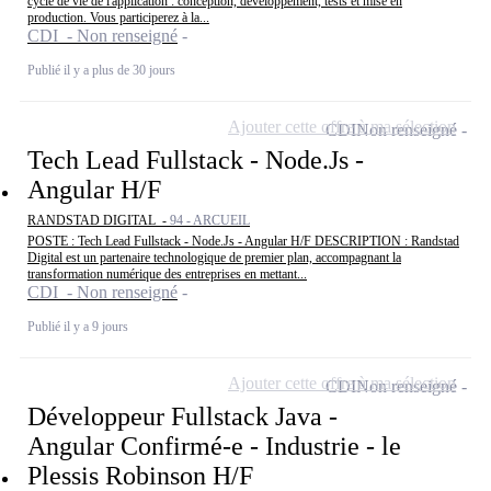
cycle de vie de l'application : conception, développement, tests et mise en
production. Vous participerez à la...
CDI - Non renseigné
Publié il y a plus de 30 jours
Ajouter cette offre à ma sélection
CDI
Non renseigné
Tech Lead Fullstack - Node.Js -
Angular H/F
RANDSTAD DIGITAL -
94 - ARCUEIL
POSTE : Tech Lead Fullstack - Node.Js - Angular H/F DESCRIPTION : Randstad
Digital est un partenaire technologique de premier plan, accompagnant la
transformation numérique des entreprises en mettant...
CDI - Non renseigné
Publié il y a 9 jours
Ajouter cette offre à ma sélection
CDI
Non renseigné
Développeur Fullstack Java -
Angular Confirmé-e - Industrie - le
Plessis Robinson H/F