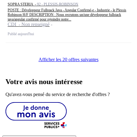
SOPRA STERIA -
92 - PLESSIS-ROBINSON
POSTE : Développeur Fullstack Java - Angular Confirmé-e - Industrie - le Plessis
Robinson H/F DESCRIPTION : Nous recrutons un/une développeur fullstack
java/angular confirmé pour rejoindre notre...
CDI - Non renseigné
Publié aujourd'hui
Afficher les 20 offres suivantes
Votre avis nous intéresse
Qu'avez-vous pensé du service de recherche d'offres ?