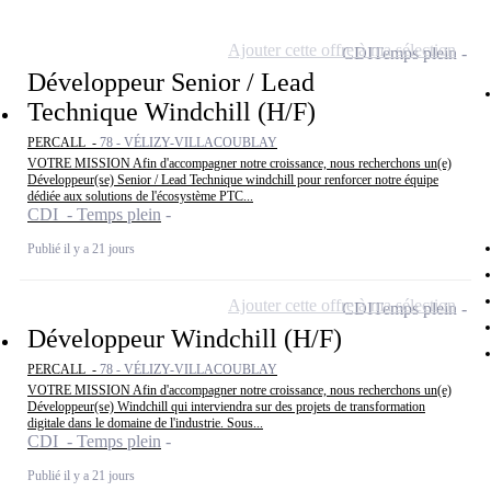
Ajouter cette offre à ma sélection
CDI
Temps plein
Développeur Senior / Lead
Technique Windchill (H/F)
PERCALL -
78 - VÉLIZY-VILLACOUBLAY
VOTRE MISSION Afin d'accompagner notre croissance, nous recherchons un(e)
Développeur(se) Senior / Lead Technique windchill pour renforcer notre équipe
dédiée aux solutions de l'écosystème PTC...
CDI - Temps plein
Publié il y a 21 jours
Ajouter cette offre à ma sélection
CDI
Temps plein
Développeur Windchill (H/F)
PERCALL -
78 - VÉLIZY-VILLACOUBLAY
VOTRE MISSION Afin d'accompagner notre croissance, nous recherchons un(e)
Développeur(se) Windchill qui interviendra sur des projets de transformation
digitale dans le domaine de l'industrie. Sous...
CDI - Temps plein
Publié il y a 21 jours