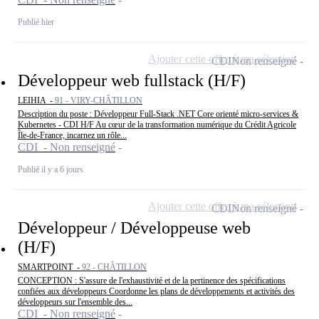
Publié hier
Ajouter cette offre à ma sélection
CDI
Non renseigné
Développeur web fullstack (H/F)
LEIHIA -
91 - VIRY-CHÂTILLON
Description du poste : Développeur Full-Stack .NET Core orienté micro-services &
Kubernetes - CDI H/F Au cœur de la transformation numérique du Crédit Agricole
Île-de-France, incarnez un rôle...
CDI - Non renseigné
Publié il y a 6 jours
Ajouter cette offre à ma sélection
CDI
Non renseigné
Développeur / Développeuse web
(H/F)
SMARTPOINT -
92 - CHÂTILLON
CONCEPTION : S'assure de l'exhaustivité et de la pertinence des spécifications
confiées aux développeurs Coordonne les plans de développements et activités des
développeurs sur l'ensemble des...
CDI - Non renseigné