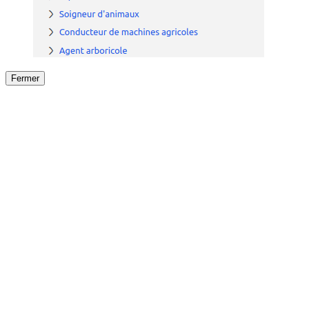
Fermer
Fermer
le détail de l'offre
/
Offre
sur
Offre précéden