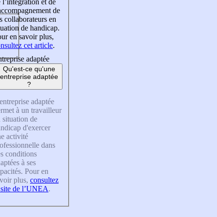
 l’intégration et de
’accompagnement de
s collaborateurs en
tuation de handicap.
ur en savoir plus,
nsultez cet article
.
treprise adaptée
Qu'est-ce qu'une
entreprise adaptée
?
entreprise adaptée
rmet à un travailleur
 situation de
ndicap d'exercer
e activité
ofessionnelle dans
s conditions
aptées à ses
pacités. Pour en
voir plus,
consultez
 site de l’UNEA
.