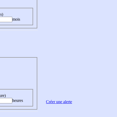
s)
mois
ure)
heures
Créer une alerte