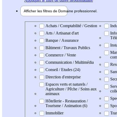
Appliquer
le filtre de durée hebdomadaire
Afficher les filtres de
Domaine pro
fessionnel
Domaine professionel
Achats / Comptabilité / Gestion
Indu
Arts / Artisanat d'art
Info
Tél
Banque / Assurance
Inst
Bâtiment / Travaux Publics
Mark
Commerce / Vente
com
Communication / Multimédia
Res
Conseil / Etudes (24)
San
Direction d'entreprise
Secr
Espaces verts et naturels /
Serv
Agriculture / Pêche / Soins aux
coll
animaux
Spe
Hôtellerie - Restauration /
Tourisme / Animation (6)
Spo
Immobilier
Tran