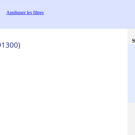
Appliquer
les filtres
S
91300)