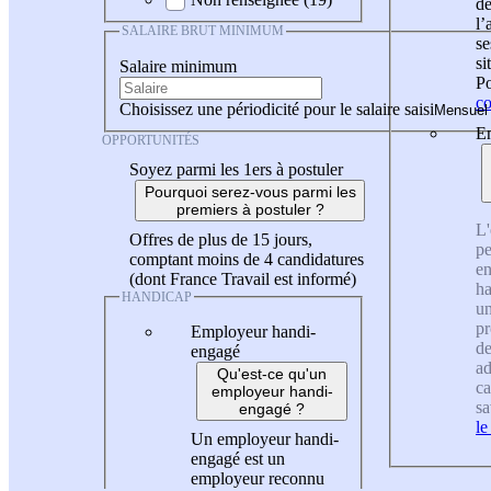
de
l
SALAIRE BRUT MINIMUM
se
si
Salaire minimum
Po
co
Choisissez une périodicité pour le salaire saisi
En
OPPORTUNITÉS
Soyez parmi les 1ers à postuler
Pourquoi serez-vous parmi les
premiers à postuler ?
L'
Offres de plus de 15 jours,
pe
comptant moins de 4 candidatures
en
(dont France Travail est informé)
ha
HANDICAP
un
pr
Employeur handi-
de
engagé
ad
Qu'est-ce qu'un
ca
employeur handi-
sa
engagé ?
le
Un employeur handi-
engagé est un
employeur reconnu