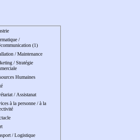
strie
rmatique /
écommunication (1)
allation / Maintenance
eting / Stratégie
merciale
sources Humaines
té
étariat / Assistanat
ices à la personne / à la
ectivité
ctacle
rt
sport / Logistique