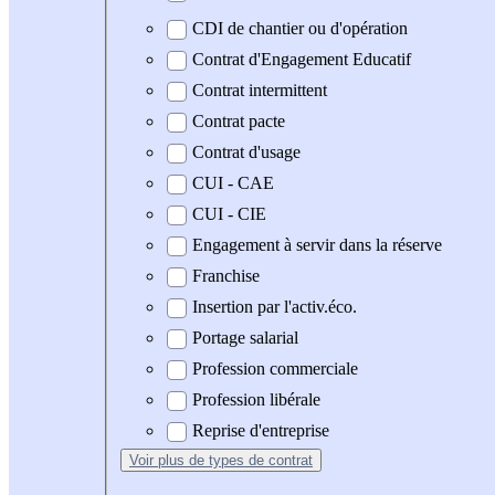
CDI de chantier ou d'opération
Contrat d'Engagement Educatif
Contrat intermittent
Contrat pacte
Contrat d'usage
CUI - CAE
CUI - CIE
Engagement à servir dans la réserve
Franchise
Insertion par l'activ.éco.
Portage salarial
Profession commerciale
Profession libérale
Reprise d'entreprise
Voir plus
de types de contrat