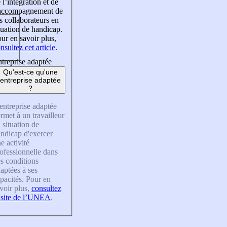
 l’intégration et de
’accompagnement de
s collaborateurs en
tuation de handicap.
ur en savoir plus,
nsultez cet article
.
treprise adaptée
Qu'est-ce qu'une
entreprise adaptée
?
entreprise adaptée
rmet à un travailleur
 situation de
ndicap d'exercer
e activité
ofessionnelle dans
s conditions
aptées à ses
pacités. Pour en
voir plus,
consultez
 site de l’UNEA
.