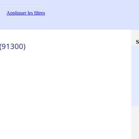
Appliquer
les filtres
S
 (91300)