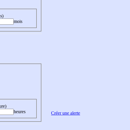
s)
mois
ure)
heures
Créer une alerte