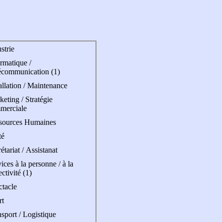
strie
rmatique /
écommunication (1)
allation / Maintenance
eting / Stratégie
merciale
sources Humaines
té
étariat / Assistanat
ices à la personne / à la
ectivité (1)
ctacle
rt
sport / Logistique