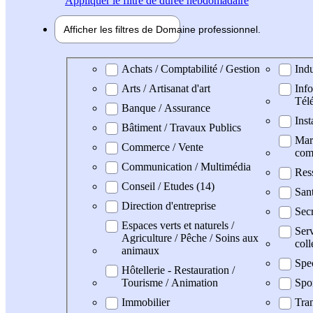
Appliquer
le filtre de durée hebdomadaire
Afficher les filtres de
Domaine pro
fessionnel
Domaine professionel
Achats / Comptabilité / Gestion
Indu
Arts / Artisanat d'art
Info
Tél
Banque / Assurance
Inst
Bâtiment / Travaux Publics
Mark
Commerce / Vente
com
Communication / Multimédia
Res
Conseil / Etudes (14)
San
Direction d'entreprise
Secr
Espaces verts et naturels /
Serv
Agriculture / Pêche / Soins aux
coll
animaux
Spe
Hôtellerie - Restauration /
Tourisme / Animation
Spo
Immobilier
Tran