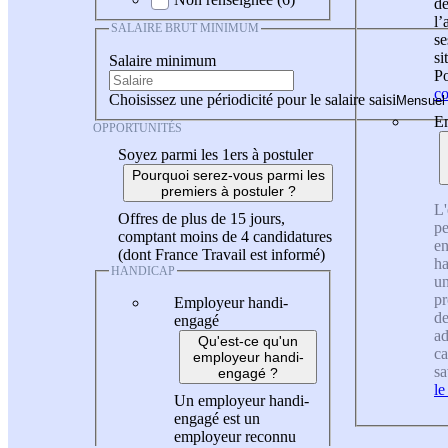
de
l
SALAIRE BRUT MINIMUM
se
si
Salaire minimum
Po
co
Choisissez une périodicité pour le salaire saisi
En
OPPORTUNITÉS
Soyez parmi les 1ers à postuler
Pourquoi serez-vous parmi les
premiers à postuler ?
L'
Offres de plus de 15 jours,
pe
comptant moins de 4 candidatures
en
(dont France Travail est informé)
ha
HANDICAP
un
pr
Employeur handi-
de
engagé
ad
Qu'est-ce qu'un
ca
employeur handi-
sa
engagé ?
le
Un employeur handi-
engagé est un
employeur reconnu