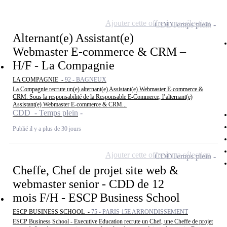
Ajouter cette offre à ma sélection
CDD
Temps plein
Alternant(e) Assistant(e)
Webmaster E-commerce & CRM –
H/F - La Compagnie
LA COMPAGNIE -
92 - BAGNEUX
La Compagnie recrute un(e) alternant(e) Assistant(e) Webmaster E-commerce &
CRM. Sous la responsabilité de la Responsable E-Commerce, l’alternant(e)
Assistant(e) Webmaster E-commerce & CRM...
CDD - Temps plein
Publié il y a plus de 30 jours
Ajouter cette offre à ma sélection
CDD
Temps plein
Cheffe, Chef de projet site web &
webmaster senior - CDD de 12
mois F/H - ESCP Business School
ESCP BUSINESS SCHOOL -
75 - PARIS 15E ARRONDISSEMENT
ESCP Business School - Executive Education recrute un Chef, une Cheffe de projet