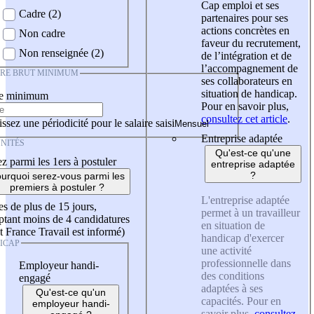
Cap emploi et ses
Cadre (2)
partenaires pour ses
actions concrètes en
Non cadre
faveur du recrutement,
Non renseignée (2)
de l’intégration et de
l’accompagnement de
IRE BRUT MINIMUM
ses collaborateurs en
situation de handicap.
re minimum
Pour en savoir plus,
consultez cet article
.
ssez une périodicité pour le salaire saisi
Entreprise adaptée
NITÉS
Qu'est-ce qu'une
z parmi les 1ers à postuler
entreprise adaptée
?
urquoi serez-vous parmi les
premiers à postuler ?
L'entreprise adaptée
es de plus de 15 jours,
permet à un travailleur
tant moins de 4 candidatures
en situation de
t France Travail est informé)
handicap d'exercer
ICAP
une activité
professionnelle dans
Employeur handi-
des conditions
engagé
adaptées à ses
Qu'est-ce qu'un
capacités. Pour en
employeur handi-
savoir plus,
consultez