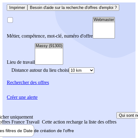
Imprimer
Besoin d'aide sur la recherche d'offres d'emploi ?
Métier, compétence, mot-clé, numéro d'offre
Lieu de travail
Distance autour du lieu choisi
Rechercher
des offres
Créer une alerte
Qui sont n
icher uniquement
 offres France Travail
Cette action recharge la liste des offres
les filtres de
Date de création
de l'offre