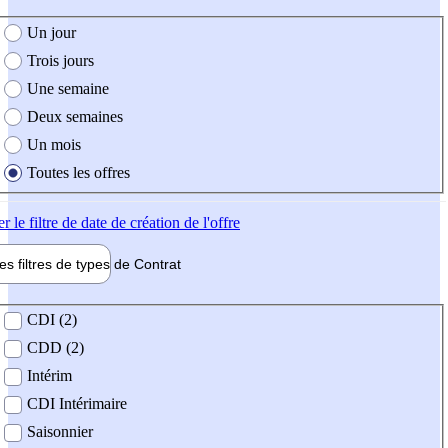
e création de l'offre
Un jour
Trois jours
Une semaine
Deux semaines
Un mois
Toutes les offres
er
le filtre de date de création de l'offre
les filtres de types de
Contrat
de contrat
CDI (2)
CDD (2)
Intérim
CDI Intérimaire
Saisonnier