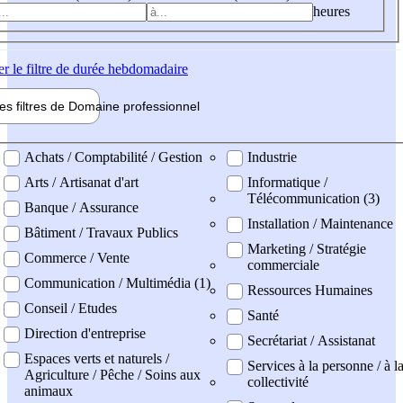
heures
er
le filtre de durée hebdomadaire
les filtres de
Domaine pro
fessionnel
ne professionel
Achats / Comptabilité / Gestion
Industrie
Arts / Artisanat d'art
Informatique /
Télécommunication (3)
Banque / Assurance
Installation / Maintenance
Bâtiment / Travaux Publics
Marketing / Stratégie
Commerce / Vente
commerciale
Communication / Multimédia (1)
Ressources Humaines
Conseil / Etudes
Santé
Direction d'entreprise
Secrétariat / Assistanat
Espaces verts et naturels /
Services à la personne / à l
Agriculture / Pêche / Soins aux
collectivité
animaux