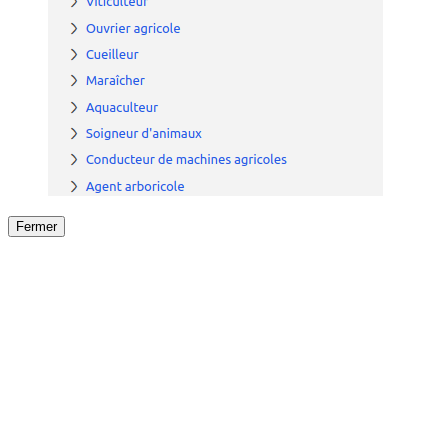
Fermer
Fermer
le détail de l'offre
/
Offre
sur
Offre précéden