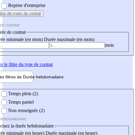
Reprise d'entreprise
plus
de types de contrat
 DE CONTRAT
ée de contrat
ée minimale (en mois)
Durée maximale (en mois)
mois
er
le filtre du type de contrat
les filtres de
Durée hebdo
madaire
 hebdomadaire
Temps plein (2)
Temps partiel
Non renseignée (2)
 HEBDOMADAIRE
cisez la durée hebdomadaire :
ée minimale (en heure)
Durée maximale (en heure)