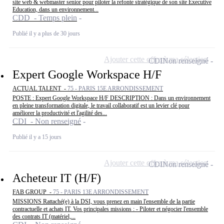
site web & webmaster senior pour piloter la refonte stratégique de son site Executive
Education, dans un environnement...
CDD - Temps plein
Publié il y a plus de 30 jours
Ajouter cette offre à ma sélection
CDI
Non renseigné
Expert Google Workspace H/F
ACTUAL TALENT -
75 - PARIS 15E ARRONDISSEMENT
POSTE : Expert Google Workspace H/F DESCRIPTION : Dans un environnement
en pleine transformation digitale, le travail collaboratif est un levier clé pour
améliorer la productivité et l'agilité des...
CDI - Non renseigné
Publié il y a 15 jours
Ajouter cette offre à ma sélection
CDI
Non renseigné
Acheteur IT (H/F)
FAB GROUP -
75 - PARIS 13E ARRONDISSEMENT
MISSIONS Rattaché(e) à la DSI, vous prenez en main l'ensemble de la partie
contractuelle et achats IT. Vos principales missions : - Piloter et négocier l'ensemble
des contrats IT (matériel,...