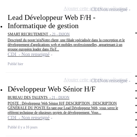
Ajouter cette offre à ma sélection
CDI
Non renseigné
Lead Développeur Web F/H -
Informatique de gestion
SMART RECRUTEMENT -
21 - DIJON
Descriptif du poste:\n\nNotre client, une filiale spécialisée dans la conception et le
développement d'applications web et mobiles professionnelles, appartenant à un
groupe européen leader dans l'IoT...
CDI - Non renseigné
Publié hier
Ajouter cette offre à ma sélection
CDI
Non renseigné
Développeur Web Sénior H/F
BUREAU DES TALENTS -
21 - DIJON
POSTE : Développeur Web Sénior H/F DESCRIPTION : DESCRIPTION
GÉNÉRALE DU POSTE En tant que Lead Développeur Web, vous serez le
référent technique de plusieurs projets de développement. Vous...
CDI - Non renseigné
Publié il y a 16 jours