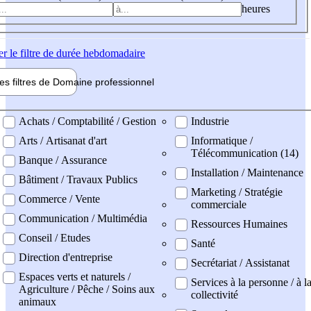
heures
er
le filtre de durée hebdomadaire
les filtres de
Domaine pro
fessionnel
ne professionel
Achats / Comptabilité / Gestion
Industrie
Arts / Artisanat d'art
Informatique /
Télécommunication (14)
Banque / Assurance
Installation / Maintenance
Bâtiment / Travaux Publics
Marketing / Stratégie
Commerce / Vente
commerciale
Communication / Multimédia
Ressources Humaines
Conseil / Etudes
Santé
Direction d'entreprise
Secrétariat / Assistanat
Espaces verts et naturels /
Services à la personne / à l
Agriculture / Pêche / Soins aux
collectivité
animaux