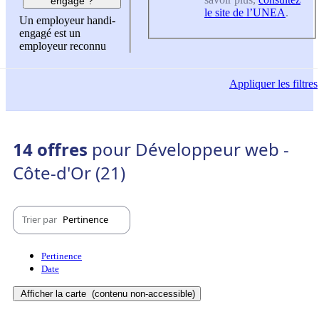
engagé ?
le site de l’UNEA
.
Un employeur handi-
engagé est un
employeur reconnu
Appliquer
les filtres
14 offres
pour Développeur web -
Côte-d'Or (21)
Trier par
Pertinence
Pertinence
Date
Afficher la carte
(contenu non-accessible)