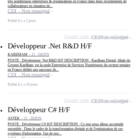
très nombreuses entreprises & organisations en France dans leurs recrutements de
collaborateurs en situation de...
CDI - Non renseigné
Publié il y a 2 jours
Ajouter cette offre à ma sélection
CDI
Non renseigné
Développeur .Net R&D H/F
KARDHAM -
21 - DIJON
POSTE : Développeur .Net R&D H/F DESCRIPTION : Kardham Digital, filiale du
Groupe Kardham, est la seule Entreprise de Services Numériques du secteur tertiaire
en France dédiée aux parcours de...
CDI - Non renseigné
Publié il y a 18 jours
Ajouter cette offre à ma sélection
CDI
Non renseigné
Développeur C# H/F
ASTEK -
21 - DIJON
POSTE : Développeur C# H/F DESCRIPTION : Ce que nous allons accomplir
ensemble : Dans le cadre de la transformation digitale et de l'optimisation de ses
systèmes d'information, l'un de nos...