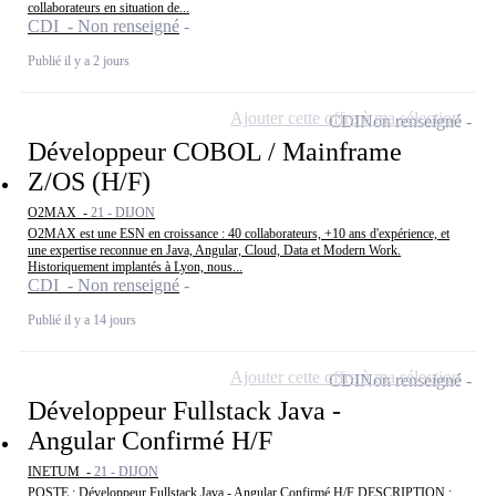
collaborateurs en situation de...
CDI - Non renseigné
Publié il y a 2 jours
Ajouter cette offre à ma sélection
CDI
Non renseigné
Développeur COBOL / Mainframe
Z/OS (H/F)
O2MAX -
21 - DIJON
O2MAX est une ESN en croissance : 40 collaborateurs, +10 ans d'expérience, et
une expertise reconnue en Java, Angular, Cloud, Data et Modern Work.
Historiquement implantés à Lyon, nous...
CDI - Non renseigné
Publié il y a 14 jours
Ajouter cette offre à ma sélection
CDI
Non renseigné
Développeur Fullstack Java -
Angular Confirmé H/F
INETUM -
21 - DIJON
POSTE : Développeur Fullstack Java - Angular Confirmé H/F DESCRIPTION :