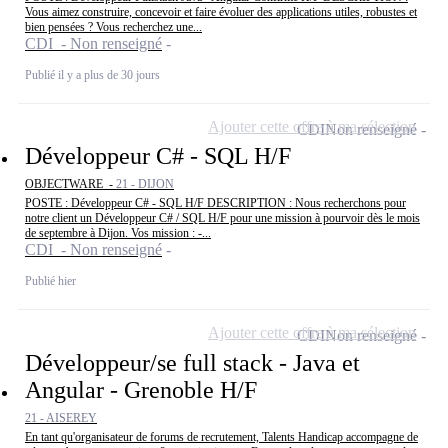
Vous aimez construire, concevoir et faire évoluer des applications utiles, robustes et
bien pensées ? Vous recherchez une...
CDI - Non renseigné
Publié il y a plus de 30 jours
Ajouter cette offre à ma sélection
CDI
Non renseigné
Développeur C# - SQL H/F
OBJECTWARE -
21 - DIJON
POSTE : Développeur C# - SQL H/F DESCRIPTION : Nous recherchons pour
notre client un Développeur C# / SQL H/F pour une mission à pourvoir dès le mois
de septembre à Dijon. Vos mission : -...
CDI - Non renseigné
Publié hier
Ajouter cette offre à ma sélection
CDI
Non renseigné
Développeur/se full stack - Java et
Angular - Grenoble H/F
21 - AISEREY
En tant qu'organisateur de forums de recrutement, Talents Handicap accompagne de