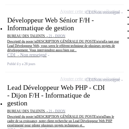
Ajouter cette offre à ma sélection
CDI
Non renseigné
Développeur Web Sénior F/H -
Informatique de gestion
BUREAU DES TALENTS -
21 - DIJON
Descriptif du poste:\nDESCRIPTION GÉNÉRALE DU POSTE\n\n\nEn tant que
Lead Développeur Web, vous serez le référent technique de plusieurs projets de
développement. Vous interviendrez aussi bien sur...
CDI - Non renseigné
Publié il y a 28 jours
Ajouter cette offre à ma sélection
CDI
Non renseigné
Lead Développeur Web PHP - CDI
- Dijon F/H - Informatique de
gestion
BUREAU DES TALENTS -
21 - DIJON
Descriptif du poste:\nDESCRIPTION GÉNÉRALE DU POSTE\n\n\nDans le
cadre de sa croissance, notre client recherche un Lead Développeur Web PHP
expérimenté pour piloter plusieurs projets techniques et...