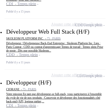
CDI - Temps plein
Publié il y a 15 jours
Ajouter cette offre à ma sélection
CDD
Temps plein
Développeur Web Full Stack (H/F)
SKOLEOM PLATFORM INC. -
75 - PARIS
Développeur / Développeuse Back-End Entreprise : Skoleom Platform Inc. Lieu :
Paris Contrat : CDD ou contrat d'apprentissage Temps de travail : Temps plein Prise
de poste : Dès que possible Skoleom...
CDD - Temps plein
Publié il y a 11 jours
Ajouter cette offre à ma sélection
CDI
Temps plein
Développeur (H/F)
CIORANE -
75 - PARIS
Votre mission En tant que développeur-se full-stack, vous participerez à l'ensemble
du cycle de vie de nos produits : Concevoir et développer des fonctionnalités côté
back-end (API, logique métier,...
CDI - Temps plein