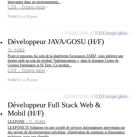
innovantes dans un environnement...
CDI - Temps plein
Publié il y a 10 jours
Ajouter cette offre à ma sélection
CDI
Temps plein
Développeur JAVA/GOSU (H/F)
75 - PARIS
Poste et missions Au sein de la plateforme Assurances IARD, vous intégrez une
équipe agile au sein du produit "Indemnisations », dans le domaine Centre de
Gestion Partenaires et SI Tiers. Ce produit...
CDI - Temps plein
Publié il y a 26 jours
Ajouter cette offre à ma sélection
CDI
Temps plein
Développeur Full Stack Web &
Mobil (H/F)
LEAPONE -
75 - PARIS
LEAPONE IT Solutions est une société de services informatiques intervenant sur
des projets de développement spécifique, d'intégration de solutions et d'assistance
technique, pour une clientèle...