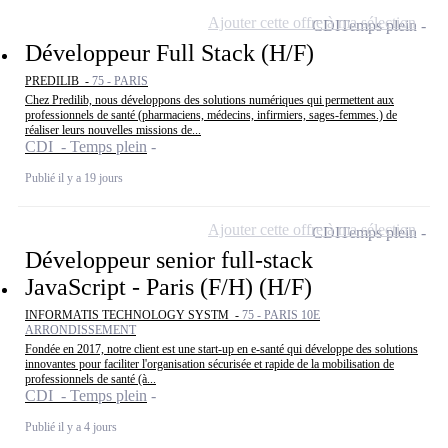
Ajouter cette offre à ma sélection
CDI
Temps plein
Développeur Full Stack (H/F)
PREDILIB -
75 - PARIS
Chez Predilib, nous développons des solutions numériques qui permettent aux
professionnels de santé (pharmaciens, médecins, infirmiers, sages-femmes.) de
réaliser leurs nouvelles missions de...
CDI - Temps plein
Publié il y a 19 jours
Ajouter cette offre à ma sélection
CDI
Temps plein
Développeur senior full-stack
JavaScript - Paris (F/H) (H/F)
INFORMATIS TECHNOLOGY SYSTM -
75 - PARIS 10E
ARRONDISSEMENT
Fondée en 2017, notre client est une start-up en e-santé qui développe des solutions
innovantes pour faciliter l'organisation sécurisée et rapide de la mobilisation de
professionnels de santé (à...
CDI - Temps plein
Publié il y a 4 jours