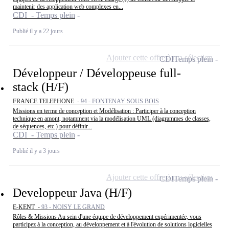
maintenir des application web complexes en...
CDI - Temps plein
Publié il y a 22 jours
Ajouter cette offre à ma sélection
CDI
Temps plein
Développeur / Développeuse full-
stack (H/F)
FRANCE TELEPHONE -
94 - FONTENAY SOUS BOIS
Missions en terme de conception et Modélisation : Participer à la conception
technique en amont, notamment via la modélisation UML (diagrammes de classes,
de séquences, etc.) pour définir...
CDI - Temps plein
Publié il y a 3 jours
Ajouter cette offre à ma sélection
CDI
Temps plein
Developpeur Java (H/F)
E-KENT -
93 - NOISY LE GRAND
Rôles & Missions Au sein d'une équipe de développement expérimentée, vous
participez à la conception, au développement et à l'évolution de solutions logicielles