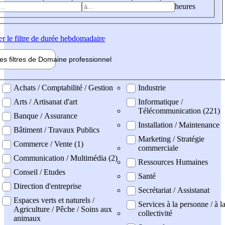
heures
er
le filtre de durée hebdomadaire
les filtres de
Domaine pro
fessionnel
ne professionel
Achats / Comptabilité / Gestion
Industrie
Arts / Artisanat d'art
Informatique /
Télécommunication (221)
Banque / Assurance
Installation / Maintenance
Bâtiment / Travaux Publics
Marketing / Stratégie
Commerce / Vente (1)
commerciale
Communication / Multimédia (2)
Ressources Humaines
Conseil / Etudes
Santé
Direction d'entreprise
Secrétariat / Assistanat
Espaces verts et naturels /
Services à la personne / à l
Agriculture / Pêche / Soins aux
collectivité
animaux