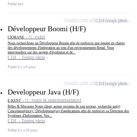
Publié hier
Ajouter cette offre à ma sélection
CDI
Temps plein
Développeur Boomi (H/F)
CIORANE -
75 - PARIS
Nous recherchons un Développeur Boomi afin de renforcer une équipe en charge
des développements d'intégration au sein d'un environnement Retail. Vous
interviendrez sur des projets d'évolution et de...
CDI - Temps plein
Publié il y a 8 jours
Ajouter cette offre à ma sélection
CDI
Temps plein
Developpeur Java (H/F)
E-KENT -
75 - PARIS 9E ARRONDISSEMENT
Rôles & Missions Notre client, acteur reconnu de son secteur, recherche un(e)
Concepteur(trice) / Développeur(se) d'applications afin de renforcer sa Direction des
Systèmes d'Information. Vos...
CDI - Temps plein
Publié il y a 10 jours