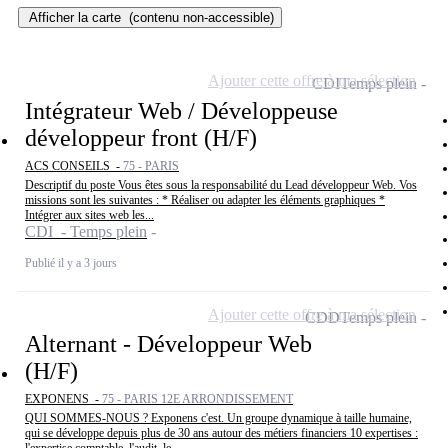
Afficher la carte
(contenu non-accessible)
Ajouter cette offre à ma sélection
CDI
Temps plein
Intégrateur Web / Développeuse
développeur front (H/F)
ACS CONSEILS -
75 - PARIS
Descriptif du poste Vous êtes sous la responsabilité du Lead développeur Web. Vos
missions sont les suivantes : * Réaliser ou adapter les éléments graphiques *
Intégrer aux sites web les...
CDI - Temps plein
Publié il y a 3 jours
Ajouter cette offre à ma sélection
CDD
Temps plein
Alternant - Développeur Web
(H/F)
EXPONENS -
75 - PARIS 12E ARRONDISSEMENT
QUI SOMMES-NOUS ? Exponens c'est. Un groupe dynamique à taille humaine,
qui se développe depuis plus de 30 ans autour des métiers financiers 10 expertises :