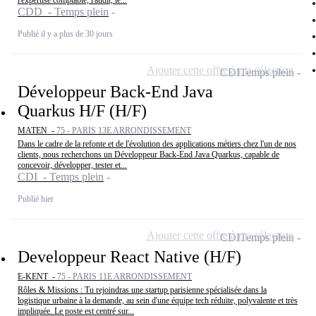
l'expertise comptable, l'audit, le...
CDD - Temps plein
Publié il y a plus de 30 jours
Ajouter cette offre à ma sélection
CDI
Temps plein
Développeur Back-End Java
Quarkus H/F (H/F)
MATEN -
75 - PARIS 13E ARRONDISSEMENT
Dans le cadre de la refonte et de l'évolution des applications métiers chez l'un de nos
clients, nous recherchons un Développeur Back-End Java Quarkus, capable de
concevoir, développer, tester et...
CDI - Temps plein
Publié hier
Ajouter cette offre à ma sélection
CDI
Temps plein
Developpeur React Native (H/F)
E-KENT -
75 - PARIS 11E ARRONDISSEMENT
Rôles & Missions : Tu rejoindras une startup parisienne spécialisée dans la
logistique urbaine à la demande, au sein d'une équipe tech réduite, polyvalente et très
impliquée. Le poste est centré sur...