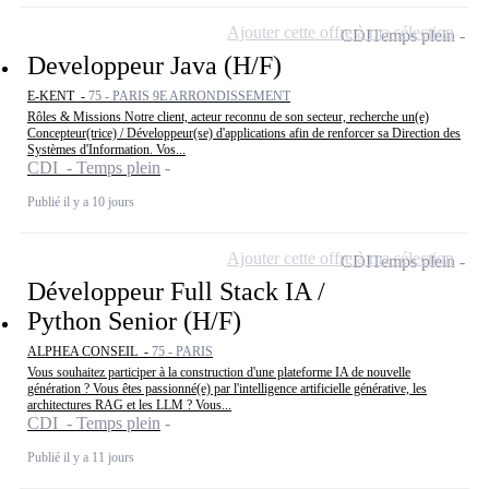
Ajouter cette offre à ma sélection
CDI
Temps plein
Developpeur Java (H/F)
E-KENT -
75 - PARIS 9E ARRONDISSEMENT
Rôles & Missions Notre client, acteur reconnu de son secteur, recherche un(e)
Concepteur(trice) / Développeur(se) d'applications afin de renforcer sa Direction des
Systèmes d'Information. Vos...
CDI - Temps plein
Publié il y a 10 jours
Ajouter cette offre à ma sélection
CDI
Temps plein
Développeur Full Stack IA /
Python Senior (H/F)
ALPHEA CONSEIL -
75 - PARIS
Vous souhaitez participer à la construction d'une plateforme IA de nouvelle
génération ? Vous êtes passionné(e) par l'intelligence artificielle générative, les
architectures RAG et les LLM ? Vous...
CDI - Temps plein
Publié il y a 11 jours