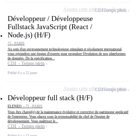
Ajouter cette offre à ma sélection
CDI
Temps plein
Développeur / Développeuse
Fullstack JavaScript (React /
Node.js) (H/F)
75 - PARIS
Au sein d'un environnement technologique stimulant et résolument international,
vous rejoindrez une équipe d'experts pour propulser l'évolution de nos plateformes
de données. De la spécification...
CDI - Temps plein
Publié il y a 22 jours
Ajouter cette offre à ma sélection
CDI
Temps plein
Développeur full stack (H/F)
ELENEO -
75 - PARIS
Vous êtes chargé(e) de la maintenance évolutive et corrective du patrimoine applicaitf
de l'entreprise. Vous placez sous la responsabilité du chef de l'équipe de
développement. Vous maîtrisez le...
CDI - Temps plein
Publié il y a 23 jours