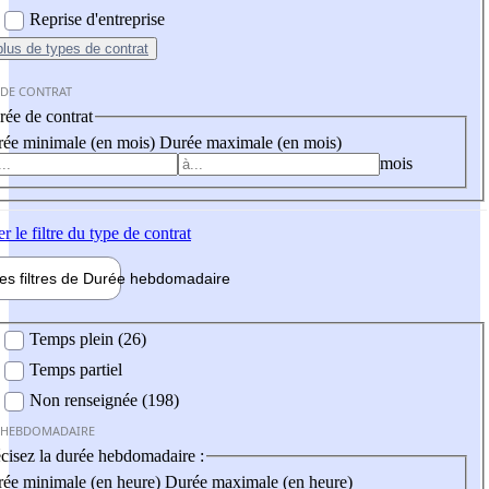
Reprise d'entreprise
plus
de types de contrat
 DE CONTRAT
ée de contrat
ée minimale (en mois)
Durée maximale (en mois)
mois
er
le filtre du type de contrat
les filtres de
Durée hebdo
madaire
 hebdomadaire
Temps plein (26)
Temps partiel
Non renseignée (198)
 HEBDOMADAIRE
cisez la durée hebdomadaire :
ée minimale (en heure)
Durée maximale (en heure)