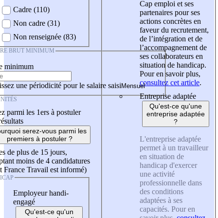
Cap emploi et ses
Cadre (110)
partenaires pour ses
actions concrètes en
Non cadre (31)
faveur du recrutement,
Non renseignée (83)
de l’intégration et de
l’accompagnement de
IRE BRUT MINIMUM
ses collaborateurs en
situation de handicap.
re minimum
Pour en savoir plus,
consultez cet article
.
ssez une périodicité pour le salaire saisi
Entreprise adaptée
NITÉS
Qu'est-ce qu'une
z parmi les 1ers à postuler
entreprise adaptée
résultats
?
urquoi serez-vous parmi les
L'entreprise adaptée
premiers à postuler ?
permet à un travailleur
es de plus de 15 jours,
en situation de
tant moins de 4 candidatures
handicap d'exercer
t France Travail est informé)
une activité
ICAP
professionnelle dans
des conditions
Employeur handi-
adaptées à ses
engagé
capacités. Pour en
Qu'est-ce qu'un
savoir plus,
consultez