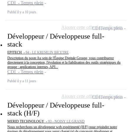
CDI - Temps plein
Publié il y a 10 jours
Ajouter cette offre à ma sélection
CDI
Temps plein
Développeur / Développeuse full-
stack
EPITECH -
94 - LE KREMLIN BICETRE
Description du poste Au sein de l'Équipe Digitale Groupe, vous contribuerez
directement à la conception, l'évolution et la fiabilisation des outils stratégiques du
groupe : applications internes, API...
CDI - Temps plein
Publié il y a 11 jours
Ajouter cette offre à ma sélection
CDI
Temps plein
Développeur / Développeuse full-
stack (H/F)
MERID TECHNOLOGY -
93 - NOISY LE GRAND
Nous recherchons un développeur web expérimenté (H/F) pour rejoindre notre
équipes de développement vous serez chargé (e) de concevoir développer et