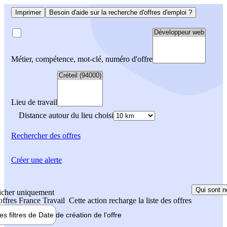
Imprimer
Besoin d'aide sur la recherche d'offres d'emploi ?
Métier, compétence, mot-clé, numéro d'offre
Lieu de travail
Distance autour du lieu choisi
Rechercher
des offres
Créer une alerte
Qui sont n
icher uniquement
 offres France Travail
Cette action recharge la liste des offres
les filtres de
Date de création
de l'offre