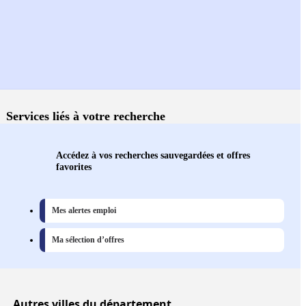
Services liés à votre recherche
Accédez à vos recherches sauvegardées et offres
favorites
Mes alertes emploi
Ma sélection d’offres
Autres
villes
du département