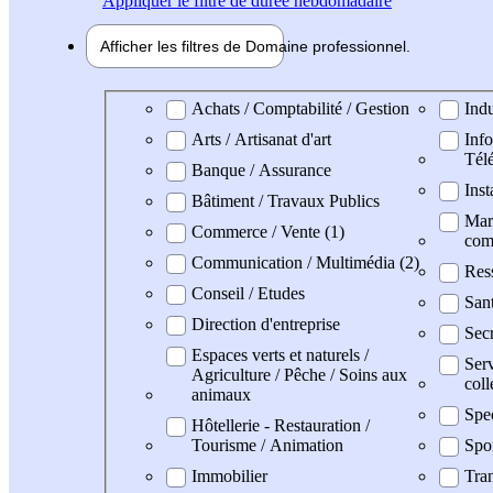
Appliquer
le filtre de durée hebdomadaire
Afficher les filtres de
Domaine pro
fessionnel
Domaine professionel
Achats / Comptabilité / Gestion
Indu
Arts / Artisanat d'art
Info
Tél
Banque / Assurance
Inst
Bâtiment / Travaux Publics
Mark
Commerce / Vente (1)
com
Communication / Multimédia (2)
Res
Conseil / Etudes
San
Direction d'entreprise
Secr
Espaces verts et naturels /
Serv
Agriculture / Pêche / Soins aux
coll
animaux
Spe
Hôtellerie - Restauration /
Tourisme / Animation
Spo
Immobilier
Tran