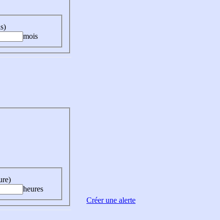
s)
mois
ure)
heures
Créer une alerte