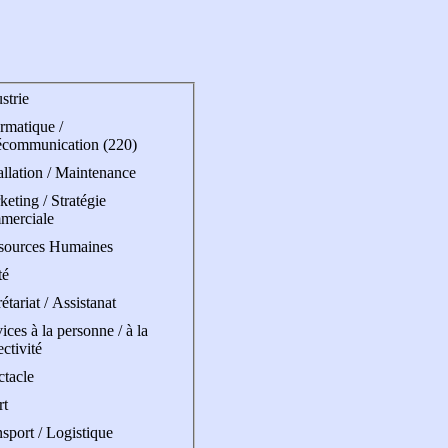
strie
rmatique /
écommunication (220)
allation / Maintenance
eting / Stratégie
merciale
sources Humaines
té
étariat / Assistanat
ices à la personne / à la
ectivité
ctacle
rt
sport / Logistique