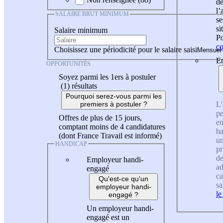
de
l
SALAIRE BRUT MINIMUM
se
si
Salaire minimum
Po
co
Choisissez une périodicité pour le salaire saisi
En
OPPORTUNITÉS
Soyez parmi les 1ers à postuler
(1)
résultats
Pourquoi serez-vous parmi les
L'
premiers à postuler ?
pe
Offres de plus de 15 jours,
en
comptant moins de 4 candidatures
ha
(dont France Travail est informé)
un
HANDICAP
pr
de
Employeur handi-
ad
engagé
ca
Qu'est-ce qu'un
sa
employeur handi-
le
engagé ?
Un employeur handi-
engagé est un