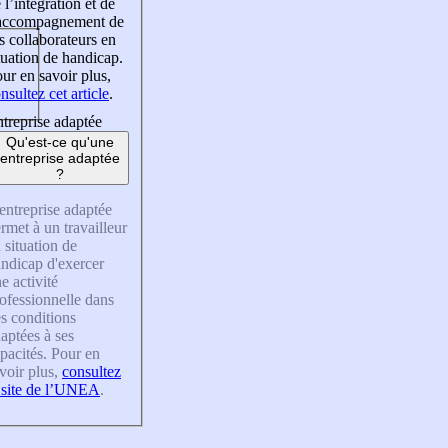
 l’intégration et de
’accompagnement de
s collaborateurs en
tuation de handicap.
ur en savoir plus,
nsultez cet article
.
treprise adaptée
Qu'est-ce qu'une
entreprise adaptée
?
entreprise adaptée
rmet à un travailleur
 situation de
ndicap d'exercer
e activité
ofessionnelle dans
s conditions
aptées à ses
pacités. Pour en
voir plus,
consultez
 site de l’UNEA
.