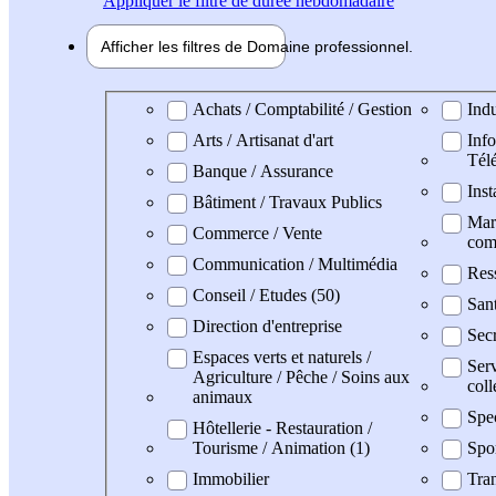
Appliquer
le filtre de durée hebdomadaire
Afficher les filtres de
Domaine pro
fessionnel
Domaine professionel
Achats / Comptabilité / Gestion
Indu
Arts / Artisanat d'art
Info
Tél
Banque / Assurance
Inst
Bâtiment / Travaux Publics
Mark
Commerce / Vente
com
Communication / Multimédia
Res
Conseil / Etudes (50)
San
Direction d'entreprise
Secr
Espaces verts et naturels /
Serv
Agriculture / Pêche / Soins aux
coll
animaux
Spe
Hôtellerie - Restauration /
Tourisme / Animation (1)
Spo
Immobilier
Tran