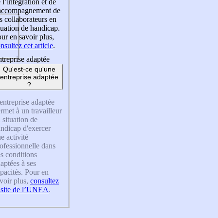
 l’intégration et de
’accompagnement de
s collaborateurs en
tuation de handicap.
ur en savoir plus,
nsultez cet article
.
treprise adaptée
Qu'est-ce qu'une
entreprise adaptée
?
entreprise adaptée
rmet à un travailleur
 situation de
ndicap d'exercer
e activité
ofessionnelle dans
s conditions
aptées à ses
pacités. Pour en
voir plus,
consultez
 site de l’UNEA
.