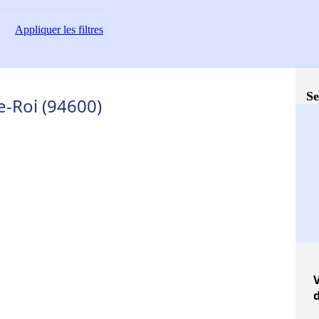
Appliquer
les filtres
Se
e-Roi (94600)
V