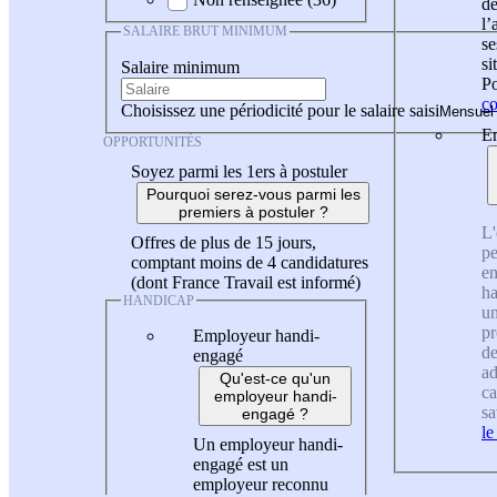
de
l
SALAIRE BRUT MINIMUM
se
si
Salaire minimum
Po
co
Choisissez une périodicité pour le salaire saisi
En
OPPORTUNITÉS
Soyez parmi les 1ers à postuler
Pourquoi serez-vous parmi les
premiers à postuler ?
L'
Offres de plus de 15 jours,
pe
comptant moins de 4 candidatures
en
(dont France Travail est informé)
ha
HANDICAP
un
pr
Employeur handi-
de
engagé
ad
Qu'est-ce qu'un
ca
employeur handi-
sa
engagé ?
le
Un employeur handi-
engagé est un
employeur reconnu