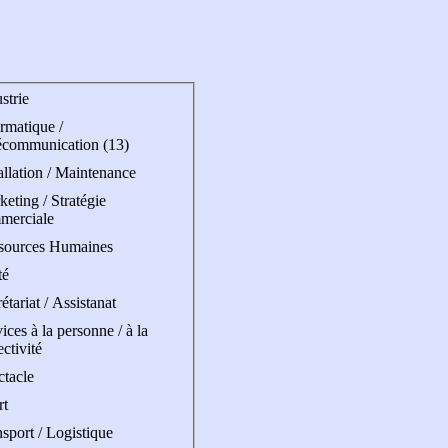
strie
rmatique /
écommunication (13)
allation / Maintenance
eting / Stratégie
merciale
sources Humaines
té
étariat / Assistanat
ices à la personne / à la
ectivité
ctacle
rt
sport / Logistique