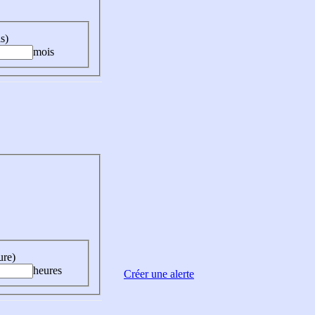
s)
mois
ure)
heures
Créer une alerte